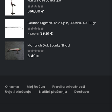
Haswing Protruar 2.0
666,00
€
5.00
out of 5
Casted SigmaX Tele Spin, 300cm, 40-80gr
39,51
€
5.00
out of 5
43,90
€
Monarch Dok Sparky Shad
8,49
€
5.00
out of 5
O nama
Moj Račun
Pravila privatnosti
Uvjeti plaćanja
Načini plaćanja
Dostava