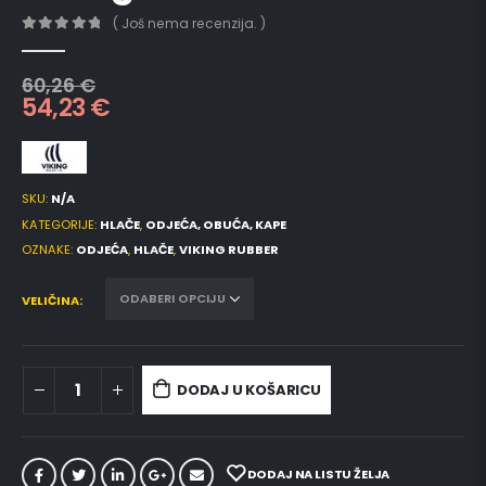
( Još nema recenzija. )
0
out of 5
60,26
€
54,23
€
SKU:
N/A
KATEGORIJE:
HLAČE
,
ODJEĆA, OBUĆA, KAPE
OZNAKE:
ODJEĆA
,
HLAČE
,
VIKING RUBBER
VELIČINA
DODAJ U KOŠARICU
DODAJ NA LISTU ŽELJA