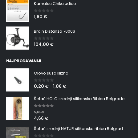
Kamatsu Chika udice
1,80
€
0
out of 5
Brain Distanza 7000S
104,00
€
0
out of 5
NAJPRODAVANIJI
Olovo suza klizna
0,20
€
1,06
€
0
out of 5
–
Šetač HOLO srednji silikonska Ribica Belgrade Walker
5.00
out of 5
5,18
€
4,66
€
Šetač srednji NATUR silikonska ribica Belgrade Walker