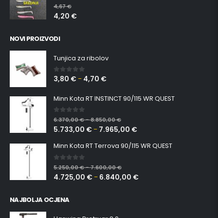
0
out of 5
4,67
€
4,20
€
NOVI PROIZVODI
Tunjica za ribolov
3,80
€
4,70
€
0
out of 5
–
Minn Kota RT INSTINCT 90/115 WR QUEST
0
out of 5
6.370,00
€
8.850,00
€
–
5.733,00
€
7.965,00
€
–
Minn Kota RT Terrova 90/115 WR QUEST
0
out of 5
5.250,00
€
7.600,00
€
–
4.725,00
€
6.840,00
€
–
NAJBOLJA OCJENA