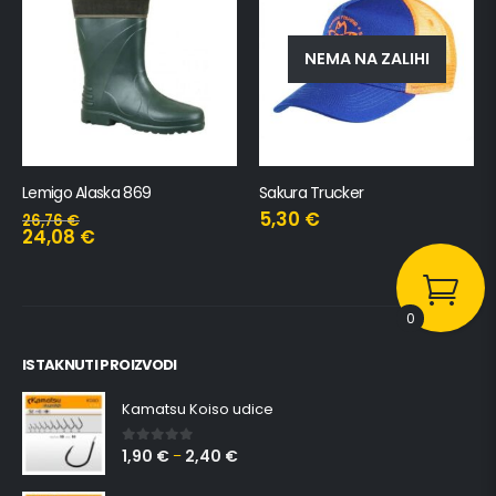
NEMA NA ZALIHI
Sakura Trucker
Lemigo Grenlander 862
5,30
€
40,85
€
36,77
€
0
ISTAKNUTI PROIZVODI
Kamatsu Koiso udice
1,90
€
2,40
€
0
out of 5
–