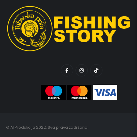
© AI Produkcija 2022. Sva prava zadržana.