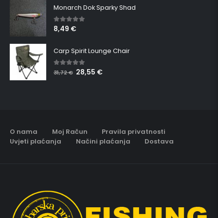
Monarch Dok Sparky Shad
8,49
€
5.00
out of 5
Carp Spirit Lounge Chair
28,55
€
5.00
out of 5
31,72
€
O nama
Moj Račun
Pravila privatnosti
Uvjeti plaćanja
Načini plaćanja
Dostava