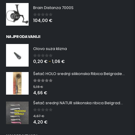
Brain Distanza 7000S
104,00
€
0
out of 5
NAJPRODAVANIJI
Olovo suza klizna
0,20
€
1,06
€
0
out of 5
–
Šetač HOLO srednji silikonska Ribica Belgrade Walker
5.00
out of 5
5,18
€
4,66
€
Šetač srednji NATUR silikonska ribica Belgrade Walker
0
out of 5
4,67
€
4,20
€