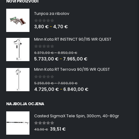
NOVI PROIZVODI
Tunjica za ribolov
3,80
€
4,70
€
0
out of 5
–
Minn Kota RT INSTINCT 90/115 WR QUEST
0
out of 5
6.370,00
€
8.850,00
€
–
5.733,00
€
7.965,00
€
–
Minn Kota RT Terrova 90/115 WR QUEST
0
out of 5
5.250,00
€
7.600,00
€
–
4.725,00
€
6.840,00
€
–
NAJBOLJA OCJENA
Casted SigmaX Tele Spin, 300cm, 40-80gr
39,51
€
5.00
out of 5
43,90
€