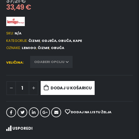
37,21
€
33,49
€
SKU:
N/A
KATEGORIJE:
ČIZME
,
ODJEĆA, OBUĆA, KAPE
OZNAKE:
LEMIGO
,
ČIZME
,
OBUĆA
VELIČINA
DODAJ U KOŠARICU
DODAJ NA LISTU ŽELJA
USPOREDI