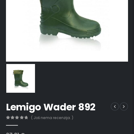
Lemigo Wader 892
( Još nema recenzija. )
0
out of 5