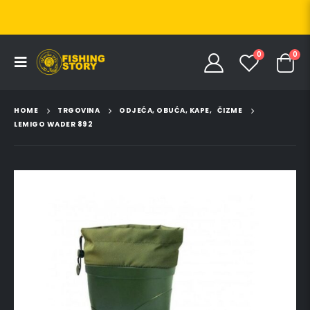
0
0
HOME
TRGOVINA
ODJEĆA, OBUĆA, KAPE
,
ČIZME
LEMIGO WADER 892