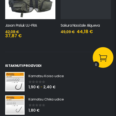
Jaxon Prsluk UJ-FRA
Sakura Naočale Alqueva
44,18
€
42,08
€
49,09
€
37,87
€
0
ISTAKNUTI PROIZVODI
Kamatsu Koiso udice
1,90
€
2,40
€
0
out of 5
–
Kamatsu Chika udice
1,80
€
0
out of 5