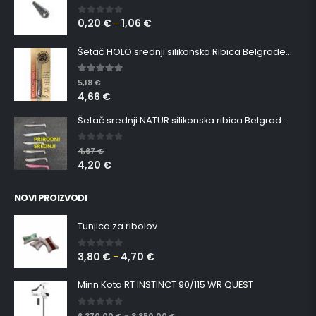
0,20
€
1,06
€
0
out of 5
–
Šetač HOLO srednji silikonska Ribica Belgrade Walker
5.00
out of 5
5,18
€
4,66
€
Šetač srednji NATUR silikonska ribica Belgrade Walker
0
out of 5
4,67
€
4,20
€
NOVI PROIZVODI
Tunjica za ribolov
3,80
€
4,70
€
0
out of 5
–
Minn Kota RT INSTINCT 90/115 WR QUEST
0
out of 5
6.370,00
€
8.850,00
€
–