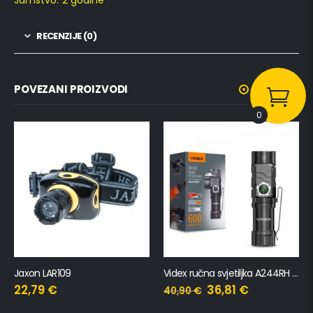
RECENZIJE (0)
POVEZANI PROIZVODI
0
Jaxon LAR109
Videx ručna svjetiljka A244RH – 600Lm
22,79
€
36,81
€
40,90
€