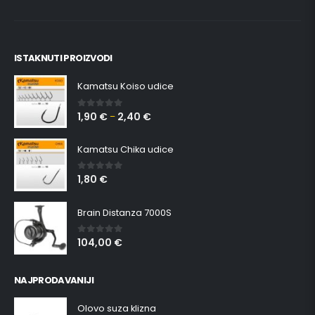
ISTAKNUTI PROIZVODI
Kamatsu Koiso udice
1,90
€
2,40
€
0
out of 5
–
Kamatsu Chika udice
1,80
€
0
out of 5
Brain Distanza 7000S
104,00
€
0
out of 5
NAJPRODAVANIJI
Olovo suza klizna