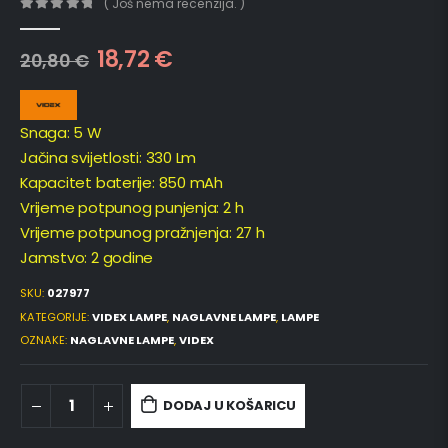
( Još nema recenzija. )
0
out of 5
18,72
€
20,80
€
Snaga: 5 W
Jačina svijetlosti: 330 Lm
Kapacitet baterije: 850 mAh
Vrijeme potpunog punjenja: 2 h
Vrijeme potpunog pražnjenja: 27 h
Jamstvo: 2 godine
SKU:
027977
KATEGORIJE:
VIDEX LAMPE
,
NAGLAVNE LAMPE
,
LAMPE
OZNAKE:
NAGLAVNE LAMPE
,
VIDEX
DODAJ U KOŠARICU