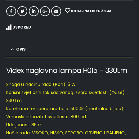
DODAJ NA LISTU ŽELJA
USPOREDI
OPIS
Videx naglavna lampa H015 – 330Lm
Snaga u načinu rada (Pon): 5 W
Korisni svjetlosni tok sadržanog izvora svjetlosti (Φuse):
330 Lm
Korelirana temperatura boje: 5000K (neutralno bijela)
Vrhunski intenzitet svjetlosti: 1800 cd
Udaljenost: 85 m
Način rada: VISOKO, NISKO, STROBO, CRVENO UPALJENO,