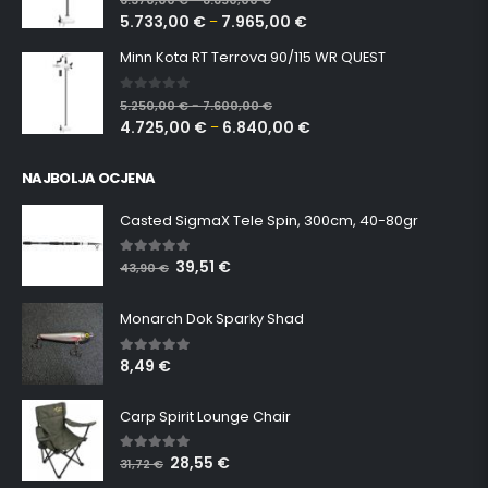
5.733,00
€
7.965,00
€
–
Minn Kota RT Terrova 90/115 WR QUEST
0
out of 5
5.250,00
€
7.600,00
€
–
4.725,00
€
6.840,00
€
–
NAJBOLJA OCJENA
Casted SigmaX Tele Spin, 300cm, 40-80gr
39,51
€
5.00
out of 5
43,90
€
Monarch Dok Sparky Shad
8,49
€
5.00
out of 5
Carp Spirit Lounge Chair
28,55
€
5.00
out of 5
31,72
€