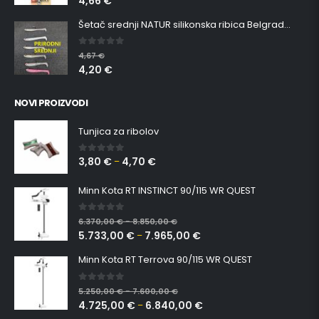
4,66
€
Šetač srednji NATUR silikonska ribica Belgrade Walker
0
out of 5
4,67
€
4,20
€
NOVI PROIZVODI
Tunjica za ribolov
3,80
€
4,70
€
0
out of 5
–
Minn Kota RT INSTINCT 90/115 WR QUEST
0
out of 5
6.370,00
€
8.850,00
€
–
5.733,00
€
7.965,00
€
–
Minn Kota RT Terrova 90/115 WR QUEST
0
out of 5
5.250,00
€
7.600,00
€
–
4.725,00
€
6.840,00
€
–