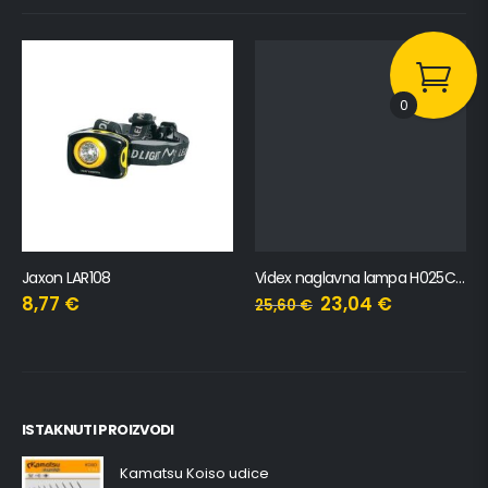
0
Jaxon LAR108
Videx naglavna lampa H025C – 310Lm
8,77
€
23,04
€
25,60
€
ISTAKNUTI PROIZVODI
Kamatsu Koiso udice