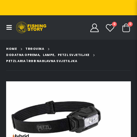
0
0
HOME
TRGOVINA
DODATNA OPREMA
,
LAMPE
,
PETZL SVJETILJKE
PETZL ARIA 1 RGB NAGLAVNA SVJETILJKA