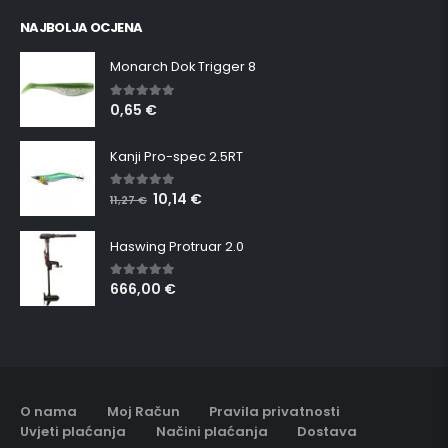
NAJBOLJA OCJENA
Monarch Dok Trigger 8
0,65
€
5.00
out of 5
Kanji Pro-spec 2.5RT
10,14
€
5.00
out of 5
11,27
€
Haswing Protruar 2.0
666,00
€
5.00
out of 5
O nama
Moj Račun
Pravila privatnosti
Uvjeti plaćanja
Načini plaćanja
Dostava