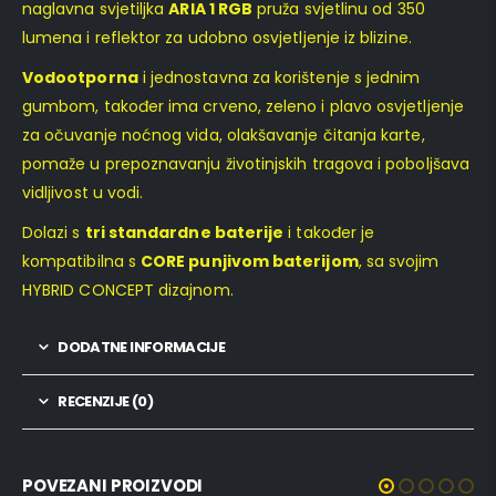
naglavna svjetiljka
ARIA 1 RGB
pruža svjetlinu od 350
lumena i reflektor za udobno osvjetljenje iz blizine.
Vodootporna
i jednostavna za korištenje s jednim
gumbom, također ima crveno, zeleno i plavo osvjetljenje
za očuvanje noćnog vida, olakšavanje čitanja karte,
pomaže u prepoznavanju životinjskih tragova i poboljšava
vidljivost u vodi.
D
olazi s
tri standardne baterije
i također je
kompatibilna s
CORE punjivom baterijom
, sa svojim
HYBRID CONCEPT dizajnom.
DODATNE INFORMACIJE
RECENZIJE (0)
POVEZANI PROIZVODI