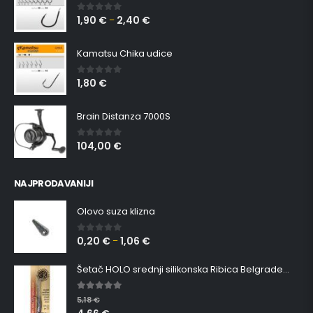
1,90
€
2,40
€
0
out of 5
–
Kamatsu Chika udice
1,80
€
0
out of 5
Brain Distanza 7000S
104,00
€
0
out of 5
NAJPRODAVANIJI
Olovo suza klizna
0,20
€
1,06
€
0
out of 5
–
Šetač HOLO srednji silikonska Ribica Belgrade Walker
5.00
out of 5
5,18
€