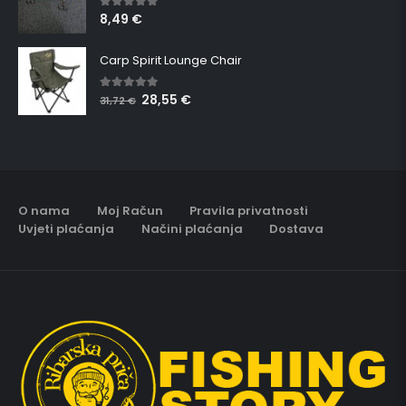
8,49
€
5.00
out of 5
Carp Spirit Lounge Chair
28,55
€
5.00
out of 5
31,72
€
O nama
Moj Račun
Pravila privatnosti
Uvjeti plaćanja
Načini plaćanja
Dostava