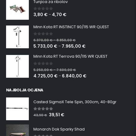
Tunjica za ribolov
3,80
€
4,70
€
0
out of 5
–
Minn Kota RT INSTINCT 90/115 WR QUEST
0
out of 5
6.370,00
€
8.850,00
€
–
5.733,00
€
7.965,00
€
–
Minn Kota RT Terrova 90/115 WR QUEST
0
out of 5
5.250,00
€
7.600,00
€
–
4.725,00
€
6.840,00
€
–
NAJBOLJA OCJENA
Casted SigmaX Tele Spin, 300cm, 40-80gr
39,51
€
5.00
out of 5
43,90
€
Monarch Dok Sparky Shad