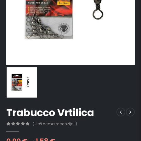
Trabucco Vrtilica
( Još nema recenzija. )
0
out of 5