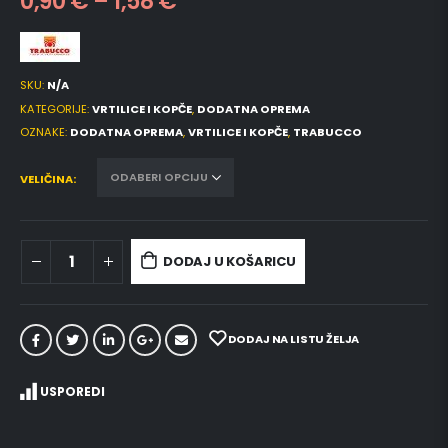
0,90
€
–
1,58
€
SKU:
N/A
KATEGORIJE:
VRTILICE I KOPČE
,
DODATNA OPREMA
OZNAKE:
DODATNA OPREMA
,
VRTILICE I KOPČE
,
TRABUCCO
VELIČINA
DODAJ U KOŠARICU
DODAJ NA LISTU ŽELJA
USPOREDI