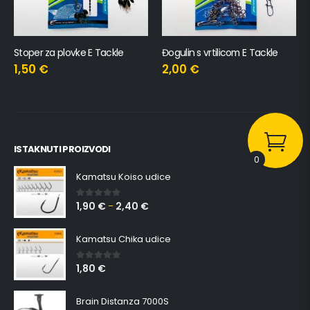
Đogulin s vrtilicom E Tackle
Yamashita Fighters Snap
2,00
€
5,31
€
ISTAKNUTI PROIZVODI
0
Kamatsu Koiso udice
1,90
€
2,40
€
0
out of 5
–
Kamatsu Chika udice
1,80
€
0
out of 5
Brain Distanza 7000S