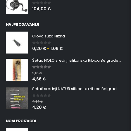
104,00
€
0
out of 5
NAJPRODAVANIJI
Olovo suza klizna
0,20
€
1,06
€
0
out of 5
–
Šetač HOLO srednji silikonska Ribica Belgrade Walker
5.00
out of 5
5,18
€
4,66
€
Šetač srednji NATUR silikonska ribica Belgrade Walker
0
out of 5
4,67
€
4,20
€
NOVI PROIZVODI