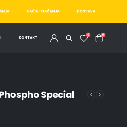
ĆANJA
NAČINI PLAĆANJA
DOSTAVA
0
0
I
KONTAKT
 Phospho Special