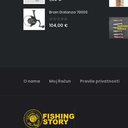
Brain Distanza 7000S
0
out of 5
104,00
€
O nama
Moj Račun
Pravila privatnosti