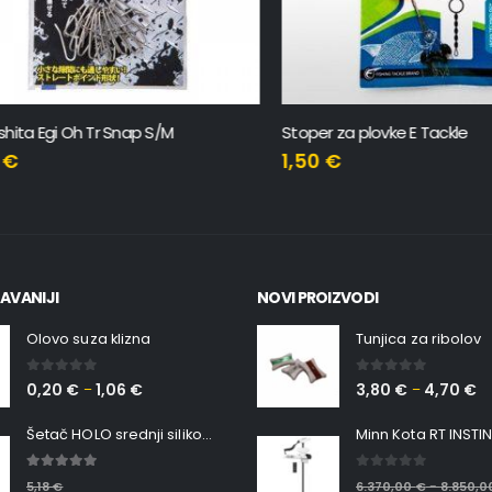
 Egi Oh Tr Snap S/M
Stoper za plovke E Tackle
1,50
€
AVANIJI
NOVI PROIZVODI
Olovo suza klizna
Tunjica za ribolov
0
out of 5
0
out of 5
0,20
€
1,06
€
3,80
€
4,70
€
–
–
Šetač HOLO srednji silikonska Ribica Belgrade Walker
5.00
out of 5
0
out of 5
5,18
€
6.370,00
€
8.850,
–