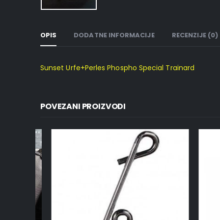
OPIS
DODATNE INFORMACIJE
RECENZIJE (0)
Sunset Urfe+Perles Phospho Special Trainard
POVEZANI PROIZVODI