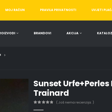
MOJ RAČUN
PRAVILA PRIVATNOSTI
UVJETI PLA
ROIZVODI
BRANDOVI
AKCIJA
KATALOZ
E
Sunset Urfe+Perles
Trainard
( Još nema recenzija. )
0
out of 5