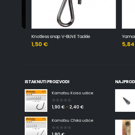
Knotless snap V-BLN E Tackle
Yamashita
1,50
€
5,84
€
ISTAKNUTI PROIZVODI
NAJPROD
Kamatsu Koiso udice
0
out of 5
1,90
€
2,40
€
–
Kamatsu Chika udice
0
out of 5
1,80
€