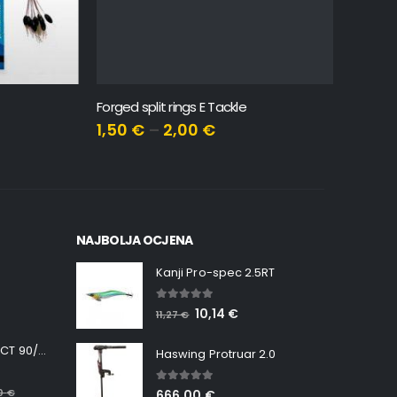
Forged split rings E Tackle
1,50
€
–
2,00
€
101,90
NAJBOLJA OCJENA
Kanji Pro-spec 2.5RT
5.00
out of 5
10,14
€
11,27
€
Minn Kota RT INSTINCT 90/115 WR QUEST
Haswing Protruar 2.0
5.00
out of 5
00
€
666,00
€