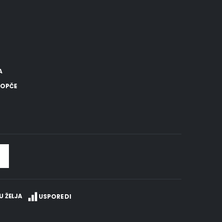
A
 KOPČE
U ŽELJA
USPOREDI