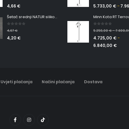
4,66
€
5.733,00
€
7.9
–
Šetač srednji NATUR silikonska ribica Belgrade Walker
0
out of 5
0
out of 5
4,67
€
5.250,00
€
7.600,
–
4,20
€
4.725,00
€
–
6.840,00
€
Uvjeti plaćanja
Načini plaćanja
Dostava