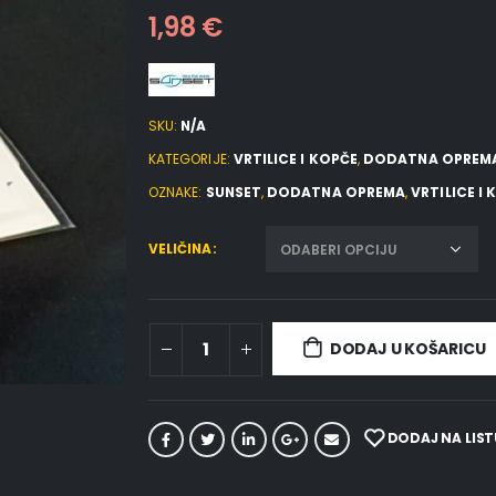
1,98
€
SKU:
N/A
KATEGORIJE:
VRTILICE I KOPČE
,
DODATNA OPREM
OZNAKE:
SUNSET
,
DODATNA OPREMA
,
VRTILICE I
VELIČINA
DODAJ U KOŠARICU
DODAJ NA LIST