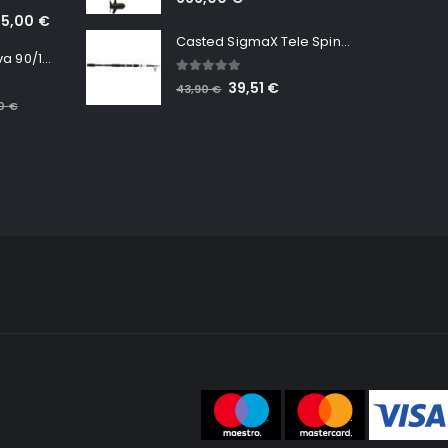
65,00
€
Casted SigmaX Tele Spin, 300cm, 40-80gr
Minn Kota RT Terrova 90/115 WR QUEST
5.00
out of 5
39,51
€
43,90
€
00
€