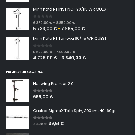
Minn Kota RT INSTINCT 90/115 WR QUEST
0
out of 5
6.370,00
€
8.850,00
€
–
5.733,00
€
7.965,00
€
–
Minn Kota RT Terrova 90/115 WR QUEST
0
out of 5
5.250,00
€
7.600,00
€
–
4.725,00
€
6.840,00
€
–
NAJBOLJA OCJENA
Haswing Protruar 2.0
666,00
€
5.00
out of 5
Casted SigmaX Tele Spin, 300cm, 40-80gr
39,51
€
5.00
out of 5
43,90
€