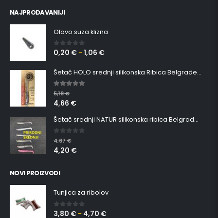
NAJPRODAVANIJI
Olovo suza klizna
0,20
€
1,06
€
0
out of 5
–
Šetač HOLO srednji silikonska Ribica Belgrade Walker
5.00
out of 5
5,18
€
4,66
€
Šetač srednji NATUR silikonska ribica Belgrade Walker
0
out of 5
4,67
€
4,20
€
NOVI PROIZVODI
Tunjica za ribolov
3,80
€
4,70
€
0
out of 5
–