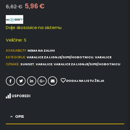
5,96
€
6,62
€
Dvije skosavice na sistemu
Veličine: S
AVAILABILITY:
NEMA NA ZALIHI
KATEGORIJE:
VARALICE ZA LIGNJE/SIPE/HOBOTNICU
,
VARALICE
OZNAKE:
SUNSET
,
VARALICE
,
VARALICE ZA LIGNJE/SIPE/HOBOTNICU
DODAJ NA LISTU ŽELJA
USPOREDI
OPIS