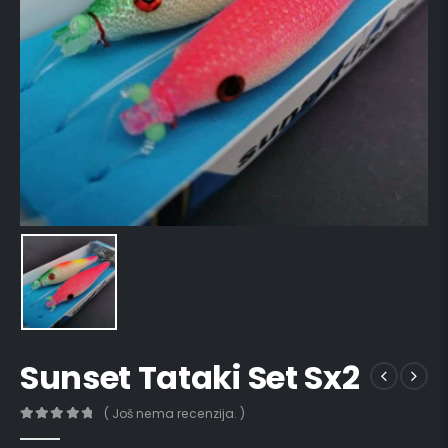
Sunset Tataki Set Sx2
( Još nema recenzija. )
0
out of 5