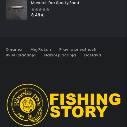
Monarch Dok Sparky Shad
8,49
€
5.00
out of 5
O nama
Moj Račun
Pravila privatnosti
Uvjeti plaćanja
Načini plaćanja
Dostava