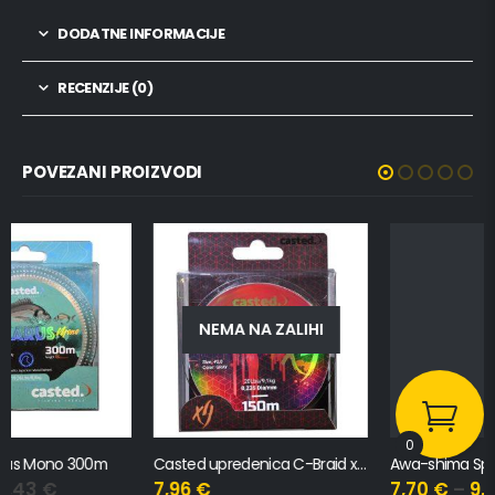
DODATNE INFORMACIJE
RECENZIJE (0)
POVEZANI PROIZVODI
NEMA NA ZALIHI
0
Casted upredenica C-Braid x4, 150m, 0.285mm, 12.3kg
Awa-shima Special Dorada 300m
7,96
€
7,70
€
–
9,82
€