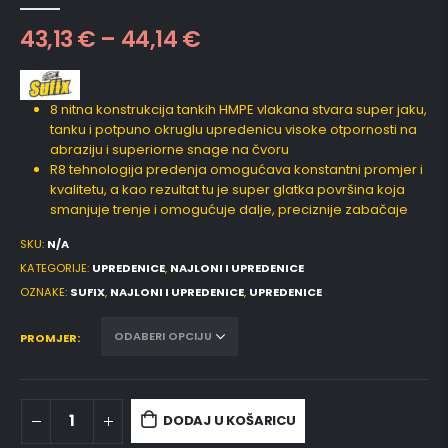
0
out of 5
43,13
€
–
44,14
€
8 nitna konstrukcija tankih HMPE vlakana stvara super jaku,
tanku i potpuno okruglu upredenicu visoke otpornosti na
abraziju i superiorne snage na čvoru
R8 tehnologija predenja omogućava konstantni promjer i
kvalitetu, a kao rezultat tu je super glatka površina koja
smanjuje trenje i omogućuje dalje, preciznije zabačaje
SKU:
N/A
KATEGORIJE:
UPREDENICE
,
NAJLONI I UPREDENICE
OZNAKE:
SUFIX
,
NAJLONI I UPREDENICE
,
UPREDENICE
PROMJER
DODAJ U KOŠARICU