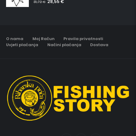
28,55
€
5.00
out of 5
31,72
€
O nama
Moj Račun
Pravila privatnosti
Uvjeti plaćanja
Načini plaćanja
Dostava