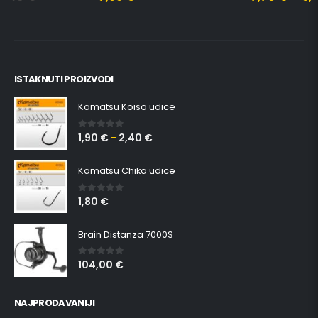
ISTAKNUTI PROIZVODI
Kamatsu Koiso udice
1,90
€
2,40
€
0
out of 5
–
Kamatsu Chika udice
1,80
€
0
out of 5
Brain Distanza 7000S
104,00
€
0
out of 5
NAJPRODAVANIJI