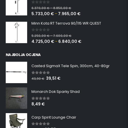
0
out of 5
6.370,00
€
8.850,00
€
–
5.733,00
€
7.965,00
€
–
Minn Kota RT Terrova 90/115 WR QUEST
0
out of 5
5.250,00
€
7.600,00
€
–
4.725,00
€
6.840,00
€
–
NAJBOLJA OCJENA
Casted SigmaX Tele Spin, 300cm, 40-80gr
39,51
€
5.00
out of 5
43,90
€
Monarch Dok Sparky Shad
8,49
€
5.00
out of 5
Carp Spirit Lounge Chair