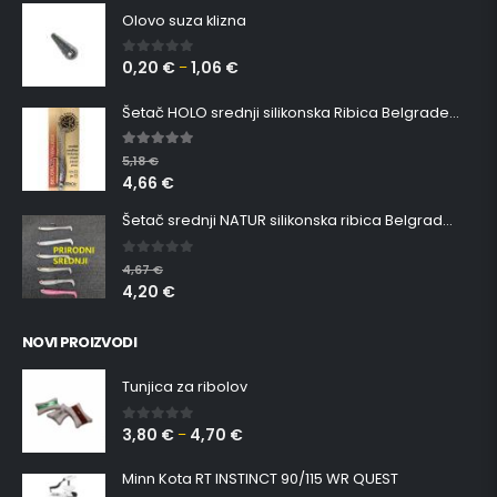
Olovo suza klizna
0,20
€
1,06
€
0
out of 5
–
Šetač HOLO srednji silikonska Ribica Belgrade Walker
5.00
out of 5
5,18
€
4,66
€
Šetač srednji NATUR silikonska ribica Belgrade Walker
0
out of 5
4,67
€
4,20
€
NOVI PROIZVODI
Tunjica za ribolov
3,80
€
4,70
€
0
out of 5
–
Minn Kota RT INSTINCT 90/115 WR QUEST