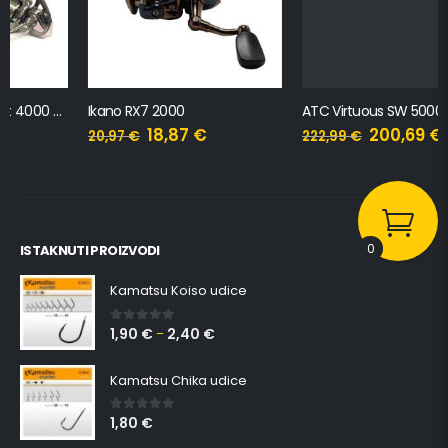
Ikano RX7 2000
ATC Virtuous SW 5000H
18,87
€
200,69
€
20,97
€
222,99
€
0
ISTAKNUTI PROIZVODI
Kamatsu Koiso udice
1,90
€
2,40
€
0
out of 5
–
Kamatsu Chika udice
1,80
€
0
out of 5