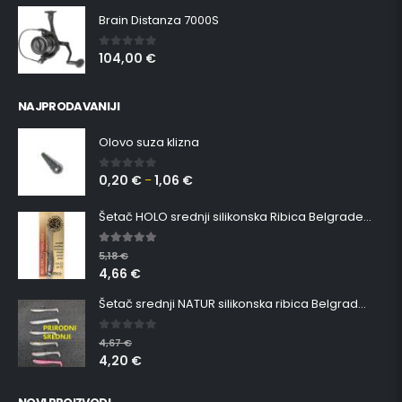
Brain Distanza 7000S
104,00
€
0
out of 5
NAJPRODAVANIJI
Olovo suza klizna
0,20
€
1,06
€
0
out of 5
–
Šetač HOLO srednji silikonska Ribica Belgrade Walker
5.00
out of 5
5,18
€
4,66
€
Šetač srednji NATUR silikonska ribica Belgrade Walker
0
out of 5
4,67
€
4,20
€