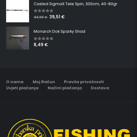
Casted SigmaX Tele Spin, 300cm, 40-80gr
39,51
€
5.00
out of 5
43,90
€
Monarch Dok Sparky Shad
8,49
€
5.00
out of 5
O nama
Moj Račun
Pravila privatnosti
Uvjeti plaćanja
Načini plaćanja
Dostava