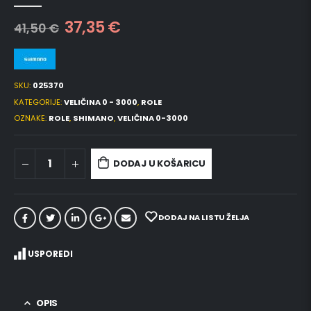
0
out of 5
37,35
€
41,50
€
SKU:
025370
KATEGORIJE:
VELIČINA 0 - 3000
,
ROLE
OZNAKE:
ROLE
,
SHIMANO
,
VELIČINA 0-3000
DODAJ U KOŠARICU
DODAJ NA LISTU ŽELJA
USPOREDI
OPIS