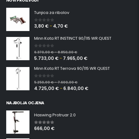
NOVI PROIZVODI
Tunjica za ribolov
3,80
€
4,70
€
0
out of 5
–
Minn Kota RT INSTINCT 90/115 WR QUEST
0
out of 5
6.370,00
€
8.850,00
€
–
5.733,00
€
7.965,00
€
–
Minn Kota RT Terrova 90/115 WR QUEST
0
out of 5
5.250,00
€
7.600,00
€
–
4.725,00
€
6.840,00
€
–
NAJBOLJA OCJENA
Haswing Protruar 2.0
666,00
€
5.00
out of 5