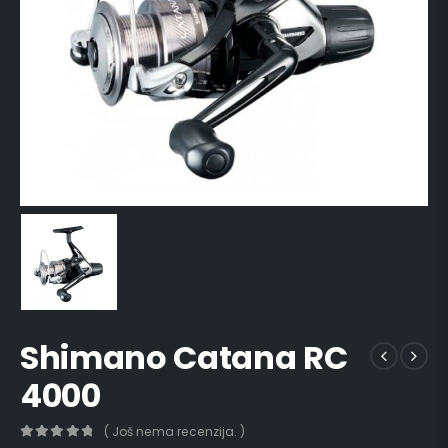
Shimano Catana RC
4000
( Još nema recenzija. )