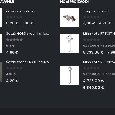
AVANIJI
NOVI PROIZVODI
Olovo suza klizna
Tunjica za ribolov
0
out of 5
0
out of 5
0,20
€
1,06
€
3,80
€
4,70
€
–
–
Šetač HOLO srednji silikonska Ribica Belgrade Walker
5.00
out of 5
0
out of 5
5,18
€
6.370,00
€
8.850,
–
4,66
€
5.733,00
€
7.9
–
Šetač srednji NATUR silikonska ribica Belgrade Walker
0
out of 5
0
out of 5
4,67
€
5.250,00
€
7.600,
–
4,20
€
4.725,00
€
–
6.840,00
€