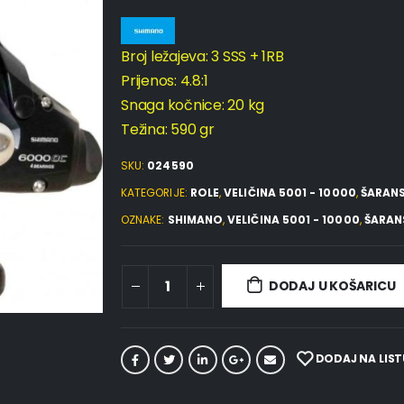
Broj ležajeva: 3 SSS + 1RB
Prijenos: 4.8:1
Snaga kočnice: 20 kg
Težina: 590 gr
SKU:
024590
KATEGORIJE:
ROLE
,
VELIČINA 5001 - 10000
,
ŠARANS
OZNAKE:
SHIMANO
,
VELIČINA 5001 - 10000
,
ŠARAN
DODAJ U KOŠARICU
DODAJ NA LIST