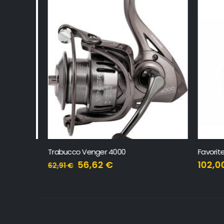
Trabucco Venger 4000
Favorite 
56,62
€
102,00
62,91
€