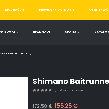
MOJ RAČUN
PRAVILA PRIVATNOSTI
UVJETI PLA
ROIZVODI
BRANDOVI
AKCIJA
KATALOZ
SKI RIBOLOV
,
ROLE
Shimano Baitrunne
( Još nema recenzija. )
0
out of 5
155,25
€
172,50
€