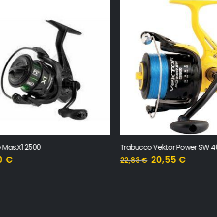
Mas.X1 2500
Trabucco Vektor Power SW 4000
€
20,55
€
22,83
€