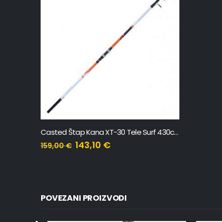
Casted Štap Kana XT-30 Tele Surf 430cm, 170gr, 6 sekcija
143,10
€
159,00
€
POVEZANI PROIZVODI