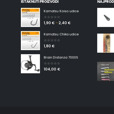
ISTAKNUTI PROIZVODI
NAJPROD
Kamatsu Koiso udice
0
out of 5
1,90
€
2,40
€
–
Kamatsu Chika udice
0
out of 5
1,80
€
Brain Distanza 7000S
0
out of 5
104,00
€