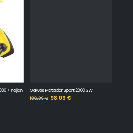
 + najlon
Gawas Matador Sport 2000 SW
Favorite
98,09
€
108,99
€
78,31
€