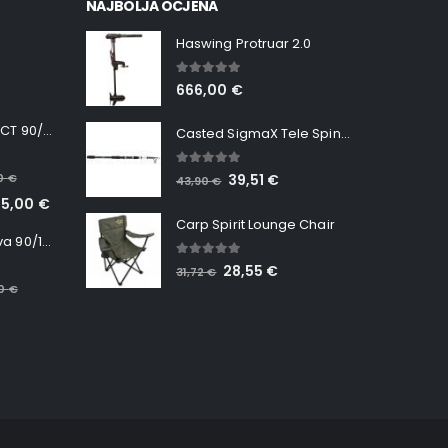
NAJBOLJA OCJENA
Haswing Protruar 2.0
5.00
out of 5
666,00
€
Minn Kota RT INSTINCT 90/115 WR QUEST
Casted SigmaX Tele Spin, 300cm, 40-80gr
5.00
out of 5
00
€
39,51
€
43,90
€
65,00
€
Carp Spirit Lounge Chair
Minn Kota RT Terrova 90/115 WR QUEST
5.00
out of 5
28,55
€
31,72
€
00
€