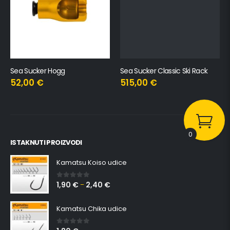
Sea Sucker Hogg
Sea Sucker Classic Ski Rack
52,00
€
515,00
€
0
ISTAKNUTI PROIZVODI
Kamatsu Koiso udice
1,90
€
2,40
€
0
out of 5
–
Kamatsu Chika udice
0
out of 5