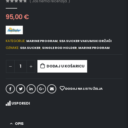
( Još nema recenzija. )
0
out of 5
95,00
€
KATEGORIJE:
MARINE PROGRAM
,
SEA SUCKER VAKUMSKI DRŽAČI
OZNAKE:
SEA SUCKER
,
SINGLE ROD HOLDER
,
MARINE PROGRAM
DODAJ U KOŠARICU
DODAJ NA LISTU ŽELJA
USPOREDI
OPIS