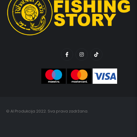
© AI Produkcija 2022. Sva prava zadržana.