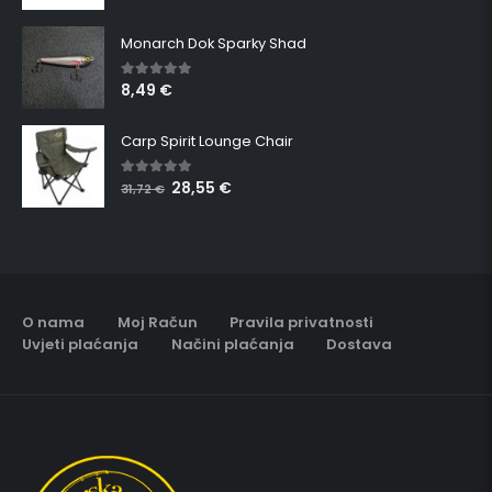
Monarch Dok Sparky Shad
8,49
€
5.00
out of 5
Carp Spirit Lounge Chair
28,55
€
5.00
out of 5
31,72
€
O nama
Moj Račun
Pravila privatnosti
Uvjeti plaćanja
Načini plaćanja
Dostava