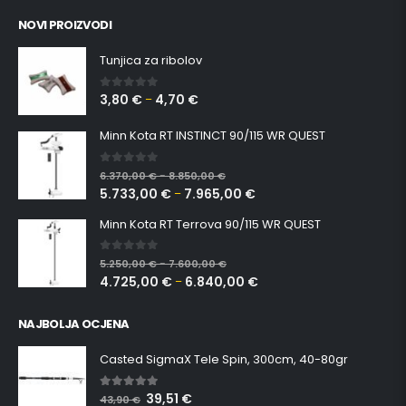
NOVI PROIZVODI
Tunjica za ribolov
3,80
€
4,70
€
0
out of 5
–
Minn Kota RT INSTINCT 90/115 WR QUEST
0
out of 5
6.370,00
€
8.850,00
€
–
5.733,00
€
7.965,00
€
–
Minn Kota RT Terrova 90/115 WR QUEST
0
out of 5
5.250,00
€
7.600,00
€
–
4.725,00
€
6.840,00
€
–
NAJBOLJA OCJENA
Casted SigmaX Tele Spin, 300cm, 40-80gr
39,51
€
5.00
out of 5
43,90
€