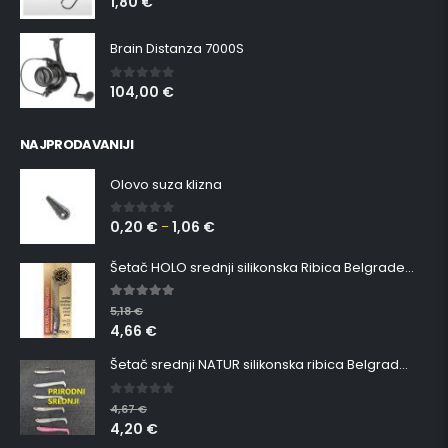
1,80
€
Brain Distanza 7000S
104,00
€
0
out of 5
NAJPRODAVANIJI
Olovo suza klizna
0,20
€
1,06
€
0
out of 5
–
Šetač HOLO srednji silikonska Ribica Belgrade Walker
5.00
out of 5
5,18
€
4,66
€
Šetač srednji NATUR silikonska ribica Belgrade Walker
0
out of 5
4,67
€
4,20
€