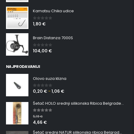
Kamatsu Chika udice
1,80
€
0
out of 5
Brain Distanza 7000S
104,00
€
0
out of 5
NAJPRODAVANIJI
Olovo suza klizna
0,20
€
1,06
€
0
out of 5
–
Šetač HOLO srednji silikonska Ribica Belgrade Walker
5.00
out of 5
5,18
€
4,66
€
Šetač srednji NATUR silikonska ribica Belgrade Walker