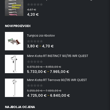
0
out of 5
4,67
€
4,20
€
NOVI PROIZVODI
Tunjica za ribolov
3,80
€
4,70
€
0
out of 5
–
Minn Kota RT INSTINCT 90/115 WR QUEST
0
out of 5
6.370,00
€
8.850,00
€
–
5.733,00
€
7.965,00
€
–
Minn Kota RT Terrova 90/115 WR QUEST
0
out of 5
5.250,00
€
7.600,00
€
–
4.725,00
€
6.840,00
€
–
NAJBOLJA OCJENA