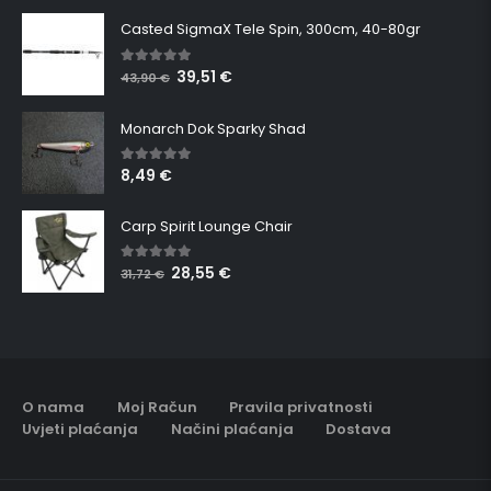
Casted SigmaX Tele Spin, 300cm, 40-80gr
39,51
€
5.00
out of 5
43,90
€
Monarch Dok Sparky Shad
8,49
€
5.00
out of 5
Carp Spirit Lounge Chair
28,55
€
5.00
out of 5
31,72
€
O nama
Moj Račun
Pravila privatnosti
Uvjeti plaćanja
Načini plaćanja
Dostava