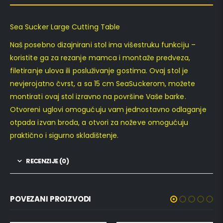
Sea Sucker Large Cutting Table
Naš posebno dizajnirani stol ima višestruku funkciju –
koristite ga za rezanje mamca i montaže predveza,
filetiranje ulova ili posluživanje gostima. Ovaj stol je
nevjerojatno čvrst, a sa 15 cm SeaSuckerom, možete
montirati ovaj stol izravno na površine Vaše barke.
Otvoreni uglovi omogućuju vam jednostavno odlaganje
otpada izvan broda, a otvori za noževe omogućuju
praktično i sigurno skladištenje.
RECENZIJE (0)
POVEZANI PROIZVODI