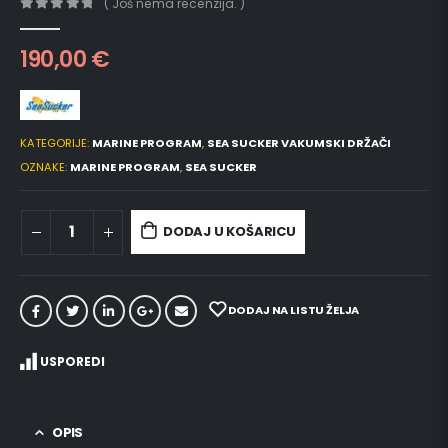
( Još nema recenzija. )
0
out of 5
190,00
€
KATEGORIJE:
MARINE PROGRAM
,
SEA SUCKER VAKUMSKI DRŽAČI
OZNAKE:
MARINE PROGRAM
,
SEA SUCKER
DODAJ U KOŠARICU
DODAJ NA LISTU ŽELJA
USPOREDI
OPIS