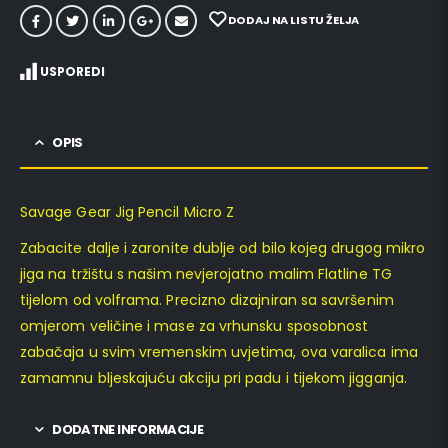
DODAJ NA LISTU ŽELJA
USPOREDI
OPIS
Savage Gear Jig Pencil Micro Z
Zabacite dalje i zaronite dublje od bilo kojeg drugog mikro
jiga na tržištu s našim nevjerojatno malim Flatline TG
tijelom od volframa. Precizno dizajniran sa savršenim
omjerom veličine i mase za vrhunsku sposobnost
zabačaja u svim vremenskim uvjetima, ova varalica ima
zamamnu bljeskajuću akciju pri padu i tijekom jigganja.
DODATNE INFORMACIJE