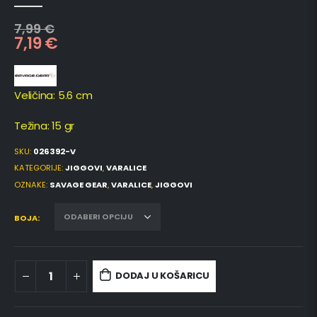
0
out of 5
7,99
€
7,19
€
Veličina: 5.6 cm
Težina: 15 gr
SKU:
026392-V
KATEGORIJE:
JIGGOVI
,
VARALICE
OZNAKE:
SAVAGE GEAR
,
VARALICE
,
JIGGOVI
BOJA
DODAJ U KOŠARICU