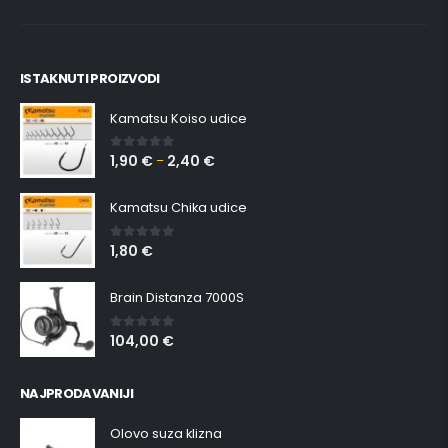
ISTAKNUTI PROIZVODI
Kamatsu Koiso udice
1,90
€
2,40
€
0
out of 5
–
Kamatsu Chika udice
1,80
€
0
out of 5
Brain Distanza 7000S
104,00
€
0
out of 5
NAJPRODAVANIJI
Olovo suza klizna