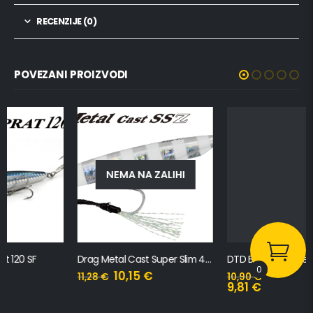
RECENZIJE (0)
POVEZANI PROIZVODI
NEMA NA ZALIHI
Drag Metal Cast Super Slim 40gr
DTD Ballistic White Killer Bukva 3.0B
0
10,15
€
11,28
€
10,90
€
9,81
€