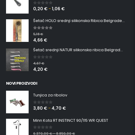
0,20
€
1,06
€
0
out of 5
–
Šetač HOLO srednji silikonska Ribica Belgrade Walker
5.00
out of 5
5,18
€
4,66
€
Šetač srednji NATUR silikonska ribica Belgrade Walker
0
out of 5
4,67
€
4,20
€
NOVI PROIZVODI
Tunjica za ribolov
3,80
€
4,70
€
0
out of 5
–
Minn Kota RT INSTINCT 90/115 WR QUEST
0
out of 5
6.370,00
€
8.850,00
€
–