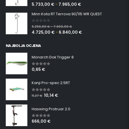
5.733,00
€
7.965,00
€
–
Minn Kota RT Terrova 90/115 WR QUEST
0
out of 5
5.250,00
€
7.600,00
€
–
4.725,00
€
6.840,00
€
–
NAJBOLJA OCJENA
Monarch Dok Trigger 8
0,65
€
5.00
out of 5
Kanji Pro-spec 2.5RT
10,14
€
5.00
out of 5
11,27
€
Haswing Protruar 2.0
666,00
€
5.00
out of 5