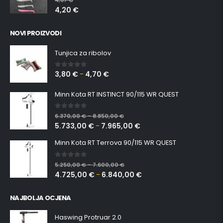
4,67
€
4,20
€
NOVI PROIZVODI
Tunjica za ribolov
3,80
€
4,70
€
0
out of 5
–
Minn Kota RT INSTINCT 90/115 WR QUEST
0
out of 5
6.370,00
€
8.850,00
€
–
5.733,00
€
7.965,00
€
–
Minn Kota RT Terrova 90/115 WR QUEST
0
out of 5
5.250,00
€
7.600,00
€
–
4.725,00
€
6.840,00
€
–
NAJBOLJA OCJENA
Haswing Protruar 2.0