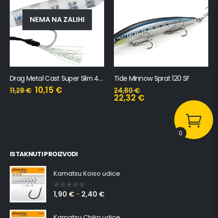
NEMA NA ZALIHI
Drag Metal Cast Super Slim 40gr
Tide Minnow Sprat 120 SF
10,15
€
11,28
€
24,80
€
22,32
€
0
ISTAKNUTI PROIZVODI
Kamatsu Koiso udice
1,90
€
2,40
€
0
out of 5
–
Kamatsu Chika udice