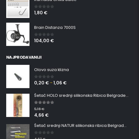
1,80
€
0
out of 5
Brain Distanza 7000S
104,00
€
0
out of 5
NAJPRODAVANIJI
Olovo suza klizna
0,20
€
1,06
€
0
out of 5
–
Šetač HOLO srednji silikonska Ribica Belgrade Walker
5.00
out of 5
5,18
€
4,66
€
Šetač srednji NATUR silikonska ribica Belgrade Walker
0
out of 5