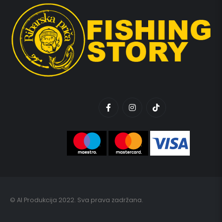
© AI Produkcija 2022. Sva prava zadržana.