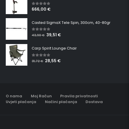
666,00
€
5.00
out of 5
Casted SigmaX Tele Spin, 300cm, 40-80gr
39,51
€
5.00
out of 5
43,90
€
Carp Spirit Lounge Chair
28,55
€
5.00
out of 5
31,72
€
O nama
Moj Račun
Pravila privatnosti
Uvjeti plaćanja
Načini plaćanja
Dostava