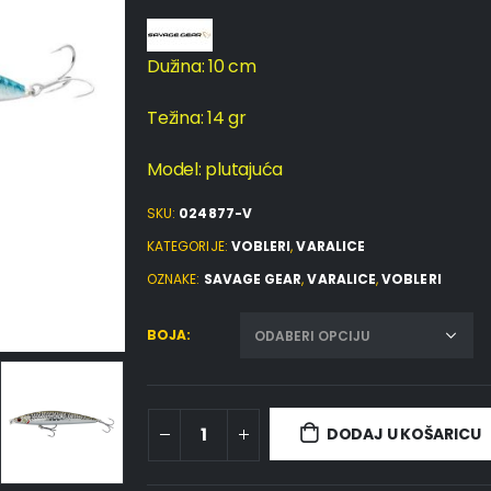
Dužina: 10 cm
Težina: 14 gr
Model: plutajuća
SKU:
024877-V
KATEGORIJE:
VOBLERI
,
VARALICE
OZNAKE:
SAVAGE GEAR
,
VARALICE
,
VOBLERI
BOJA
DODAJ U KOŠARICU