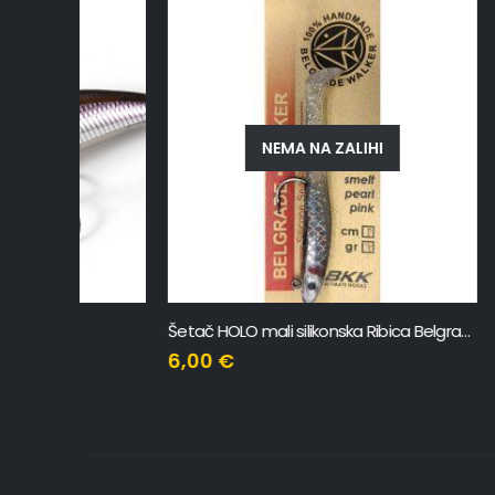
NEMA NA ZALIHI
Šetač HOLO mali silikonska Ribica Belgrade Walker
DTD White 
6,00
€
8,49
€
7,64
€