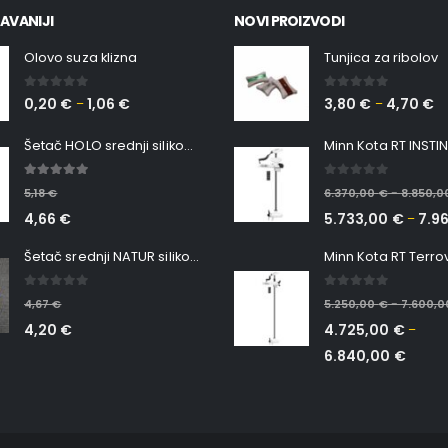
AVANIJI
NOVI PROIZVODI
Olovo suza klizna
Tunjica za ribolov
0
out of 5
0
out of 5
0,20
€
1,06
€
3,80
€
4,70
€
–
–
Šetač HOLO srednji silikonska Ribica Belgrade Walker
5.00
out of 5
0
out of 5
5,18
€
6.370,00
€
8.850,
–
4,66
€
5.733,00
€
7.9
–
Šetač srednji NATUR silikonska ribica Belgrade Walker
0
out of 5
0
out of 5
4,67
€
5.250,00
€
7.600,
–
4,20
€
4.725,00
€
–
6.840,00
€