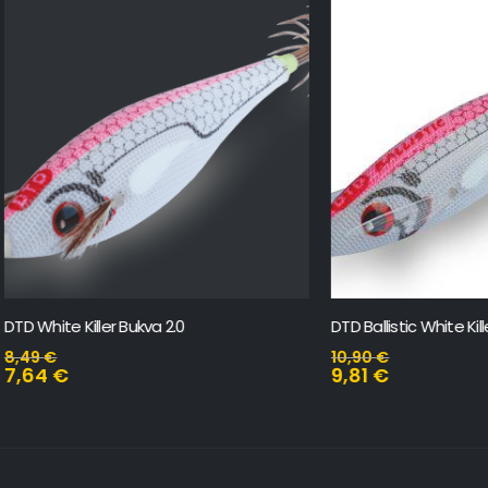
Killer Bukva 2.0
DTD Ballistic White Killer Bukva 3
10,90
€
9,81
€