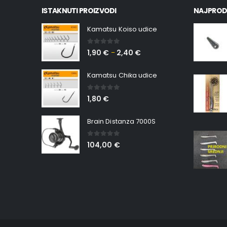
ISTAKNUTI PROIZVODI
NAJPROD
Kamatsu Koiso udice
0
out of 5
1,90
€
2,40
€
–
Kamatsu Chika udice
0
out of 5
1,80
€
Brain Distanza 7000S
0
out of 5
104,00
€