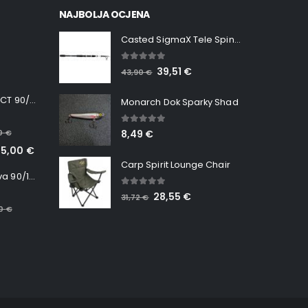
NAJBOLJA OCJENA
Casted SigmaX Tele Spin, 300cm, 40-80gr
5.00
out of 5
39,51
€
43,90
€
Minn Kota RT INSTINCT 90/115 WR QUEST
Monarch Dok Sparky Shad
5.00
out of 5
00
€
8,49
€
65,00
€
Carp Spirit Lounge Chair
Minn Kota RT Terrova 90/115 WR QUEST
5.00
out of 5
28,55
€
31,72
€
00
€