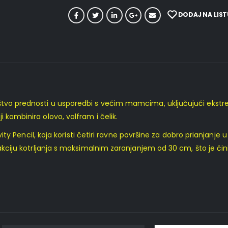
DODAJ NA LIST
oštvo prednosti u usporedbi s većim mamcima, uključujući ekstr
 kombinira olovo, volfram i čelik.
avity Pencil, koja koristi četiri ravne površine za dobro prianjanje
i akciju kotrljanja s maksimalnim zaranjanjem od 30 cm, što je či