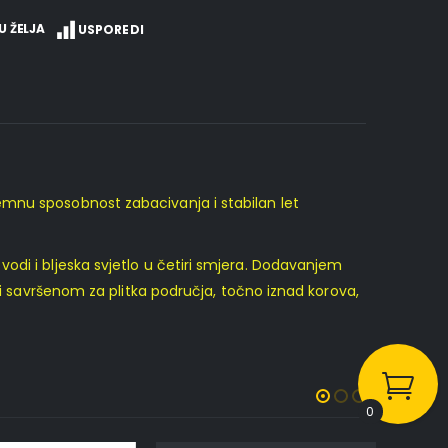
U ŽELJA
USPOREDI
emnu sposobnost zabacivanja i stabilan let
 u vodi i bljeska svjetlo u četiri smjera. Dodavanjem
ni savršenom za plitka područja, točno iznad korova,
0