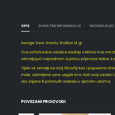
OPIS
DODATNE INFORMACIJE
RECENZIJE (0)
Savage Gear Gravity Shallow 14 gr
Ova sofisticirana varalica srednje veličine ima mn
zahvaljujući naprednom sustavu prijenosa težine, koji
Tijelo se temelji na istoj filozofiji kao i popularna Gr
male, zakrivljene usne uspjeli smo dati ovoj varalic
oko stijena ili potonulih stabala u riječnim ušćima.
POVEZANI PROIZVODI