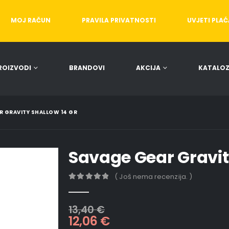
MOJ RAČUN
PRAVILA PRIVATNOSTI
UVJETI PLA
ROIZVODI
BRANDOVI
AKCIJA
KATALOZ
R GRAVITY SHALLOW 14 GR
Savage Gear Gravit
( Još nema recenzija. )
0
out of 5
13,40
€
12,06
€