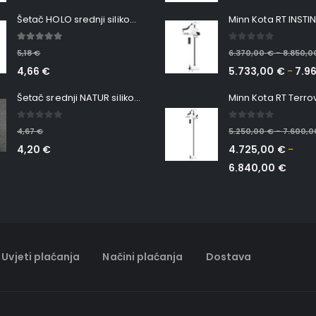
Šetač HOLO srednji silikonska Ribica Belgrade Walker
5.00
out of 5
0
out of 5
5,18
€
6.370,00
€
8.850,
–
4,66
€
5.733,00
€
7.9
–
Šetač srednji NATUR silikonska ribica Belgrade Walker
0
out of 5
0
out of 5
4,67
€
5.250,00
€
7.600,
–
4,20
€
4.725,00
€
–
6.840,00
€
Uvjeti plaćanja
Načini plaćanja
Dostava