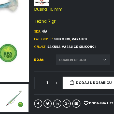
Dužina: 110 mm
Težina: 7 gr
SKU:
N/A
KATEGORIJE:
SILIKONCI
,
VARALICE
OZNAKE:
SAKURA
,
VARALICE
,
SILIKONCI
BOJA
DODAJ U KOŠARICU
DODAJ NA LIST