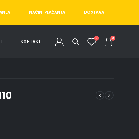
ĆANJA
NAČINI PLAĆANJA
DOSTAVA
0
0
I
KONTAKT
110