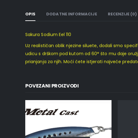
OPIS
DODATNE INFORMACIJE
RECENZIJE (0)
Sakura Sodium Eel 110
Uz realističan oblik njezine siluete, dodali smo spe
udicu s drškom pod kutom od 60° što mu daje oružje
prianjanja za njih. Moći ćete istjerati najveće predato
POVEZANI PROIZVODI