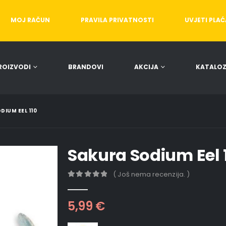
MOJ RAČUN
PRAVILA PRIVATNOSTI
UVJETI PLA
ROIZVODI
BRANDOVI
AKCIJA
KATALOZ
DIUM EEL 110
Sakura Sodium Eel 
( Još nema recenzija. )
0
out of 5
5,99
€