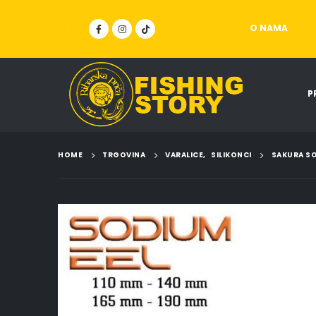
O NAMA
P
HOME
TRGOVINA
VARALICE
,
SILIKONCI
SAKURA SO