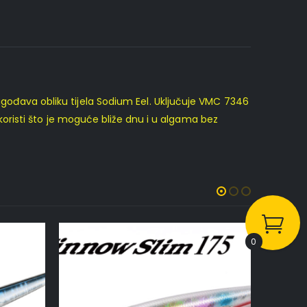
lagođava obliku tijela Sodium Eel. Uključuje VMC 7346
risti što je moguće bliže dnu i u algama bez
0