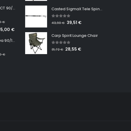
Minn Kota RT INSTINCT 90/115 WR QUEST
Casted SigmaX Tele Spin, 300cm, 40-80gr
5.00
out of 5
00
€
39,51
€
43,90
€
65,00
€
Carp Spirit Lounge Chair
Minn Kota RT Terrova 90/115 WR QUEST
5.00
out of 5
28,55
€
31,72
€
00
€