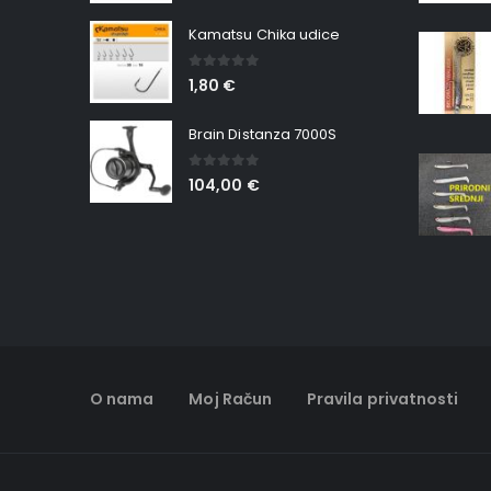
Kamatsu Chika udice
0
out of 5
1,80
€
Brain Distanza 7000S
0
out of 5
104,00
€
O nama
Moj Račun
Pravila privatnosti