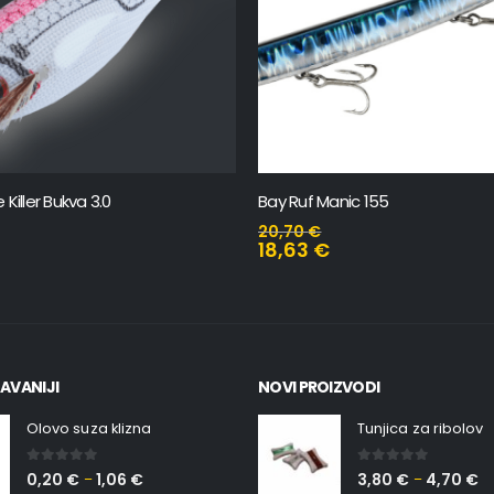
anic 155
Tide Minnow Slim 175
26,41
€
–
26,94
€
23,77
€
–
24,25
€
AVANIJI
NOVI PROIZVODI
Olovo suza klizna
Tunjica za ribolov
0
out of 5
0
out of 5
0,20
€
1,06
€
3,80
€
4,70
€
–
–