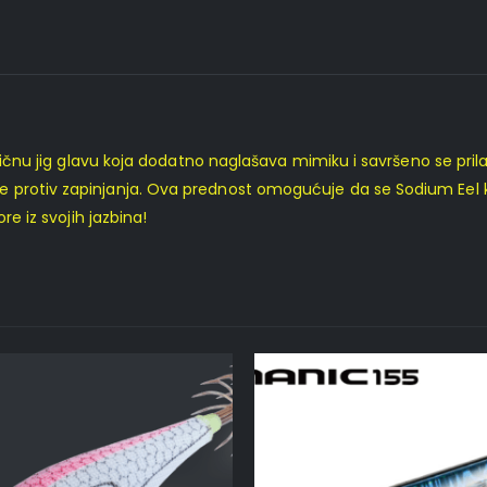
cifičnu jig glavu koja dodatno naglašava mimiku i savršeno se pri
 protiv zapinjanja. Ova prednost omogućuje da se Sodium Eel ko
re iz svojih jazbina!