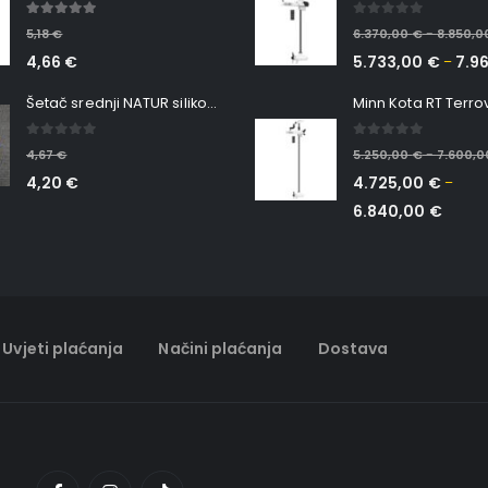
5.00
out of 5
0
out of 5
5,18
€
6.370,00
€
8.850,
–
4,66
€
5.733,00
€
7.9
–
Šetač srednji NATUR silikonska ribica Belgrade Walker
0
out of 5
0
out of 5
4,67
€
5.250,00
€
7.600,
–
4,20
€
4.725,00
€
–
6.840,00
€
Uvjeti plaćanja
Načini plaćanja
Dostava