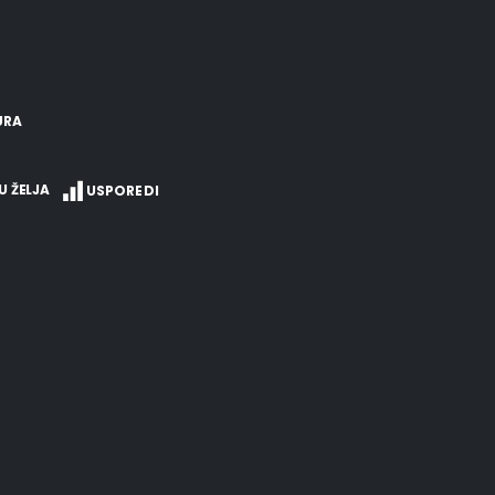
URA
U ŽELJA
USPOREDI