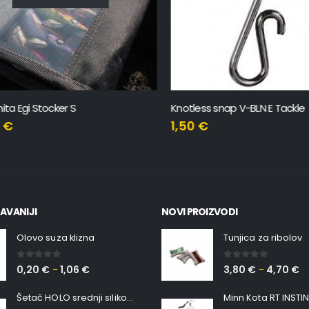
 Egi Stocker S
Knotless snap V-BLN E Tackle
€
1,50
€
AVANIJI
NOVI PROIZVODI
Olovo suza klizna
Tunjica za ribolov
0
out of 5
0
out of 5
0,20
€
1,06
€
3,80
€
4,70
€
–
–
Šetač HOLO srednji silikonska Ribica Belgrade Walker