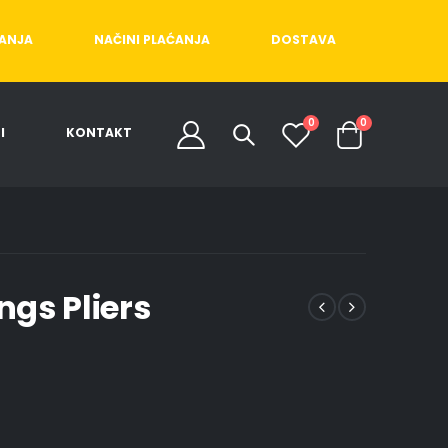
ĆANJA
NAČINI PLAĆANJA
DOSTAVA
0
0
I
KONTAKT
ngs Pliers