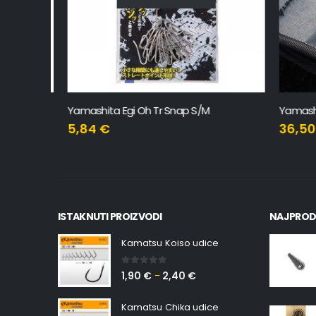
Yamashita Egi Oh Tr Snap S/M
Yamashita
5,84
€
36,50
ISTAKNUTI PROIZVODI
NAJPROD
Kamatsu Koiso udice
0
out of 5
1,90
€
2,40
€
–
Kamatsu Chika udice