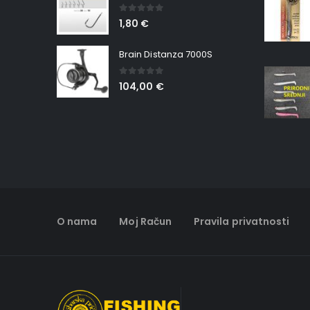
0
out of 5
1,80
€
Brain Distanza 7000S
0
out of 5
104,00
€
O nama
Moj Račun
Pravila privatnosti