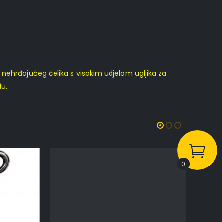
 nehrđajućeg čelika s visokim udjelom ugljika za
đu.
0