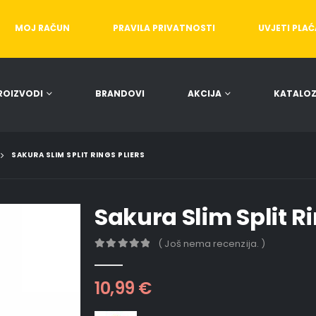
MOJ RAČUN
PRAVILA PRIVATNOSTI
UVJETI PLA
ROIZVODI
BRANDOVI
AKCIJA
KATALOZ
SAKURA SLIM SPLIT RINGS PLIERS
Sakura Slim Split Ri
( Još nema recenzija. )
0
out of 5
10,99
€