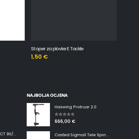
Stoper za plovke E Tackle
Yamashit
1,50
€
5,18
€
NAJBOLJA OCJENA
Haswing Protruar 2.0
5.00
out of 5
666,00
€
Minn Kota RT INSTINCT 90/115 WR QUEST
Casted SigmaX Tele Spin, 300cm, 40-80gr