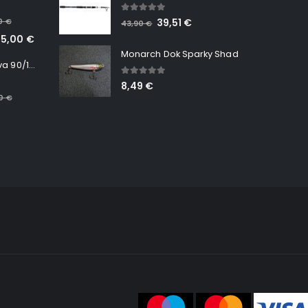
5.00
out of 5
00
€
39,51
€
43,90
€
65,00
€
Monarch Dok Sparky Shad
Minn Kota RT Terrova 90/115 WR QUEST
5.00
out of 5
8,49
€
00
€