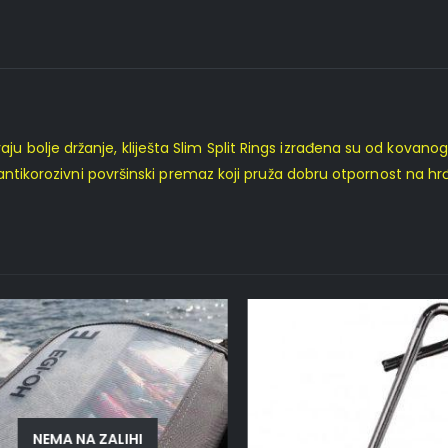
bolje držanje, kliješta Slim Split Rings izrađena su od kovanog
 antikorozivni površinski premaz koji pruža dobru otpornost na hr
NEMA NA ZALIHI