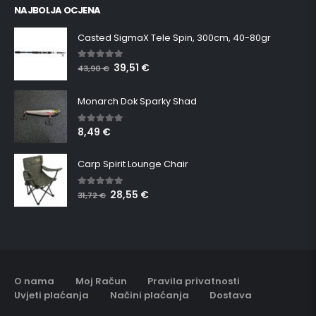
NAJBOLJA OCJENA
Casted SigmaX Tele Spin, 300cm, 40-80gr
39,51
€
5.00
out of 5
43,90
€
Monarch Dok Sparky Shad
8,49
€
5.00
out of 5
Carp Spirit Lounge Chair
28,55
€
5.00
out of 5
31,72
€
O nama
Moj Račun
Pravila privatnosti
Uvjeti plaćanja
Načini plaćanja
Dostava