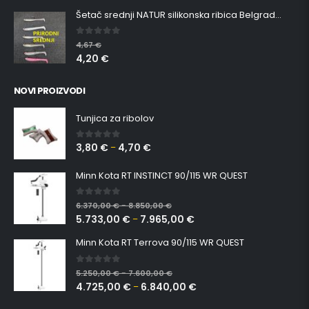
Šetač srednji NATUR silikonska ribica Belgrade Walker
0
out of 5
4,67
€
4,20
€
NOVI PROIZVODI
Tunjica za ribolov
3,80
€
4,70
€
0
out of 5
–
Minn Kota RT INSTINCT 90/115 WR QUEST
0
out of 5
6.370,00
€
8.850,00
€
–
5.733,00
€
7.965,00
€
–
Minn Kota RT Terrova 90/115 WR QUEST
0
out of 5
5.250,00
€
7.600,00
€
–
4.725,00
€
6.840,00
€
–