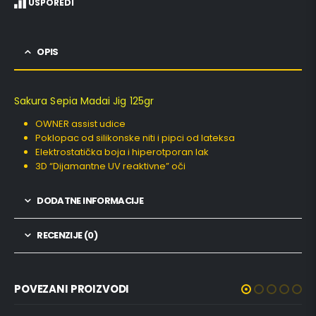
USPOREDI
OPIS
Sakura Sepia Madai Jig 125gr
OWNER assist udice
Poklopac od silikonske niti i pipci od lateksa
Elektrostatička boja i hiperotporan lak
3D “Dijamantne UV reaktivne” oči
DODATNE INFORMACIJE
RECENZIJE (0)
POVEZANI PROIZVODI