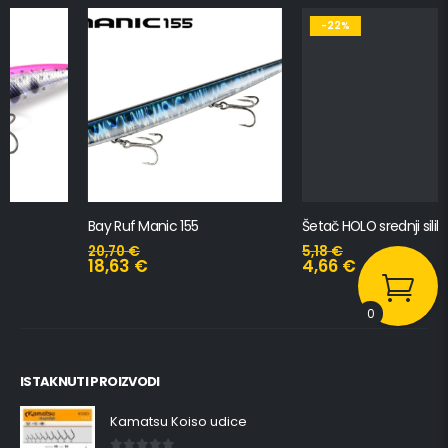
-22%
Bay Ruf Manic 155
Šetač HOLO srednji silikonska Ribica Belgrade Walker
20,70
€
5,18
€
18,63
€
4,66
€
0
ISTAKNUTI PROIZVODI
Kamatsu Koiso udice