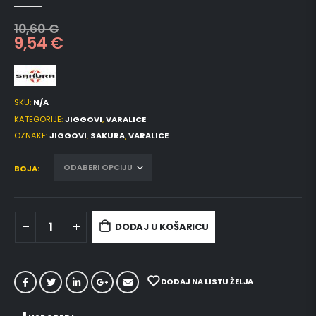
0
out of 5
10,60
€
9,54
€
SKU:
N/A
KATEGORIJE:
JIGGOVI
,
VARALICE
OZNAKE:
JIGGOVI
,
SAKURA
,
VARALICE
BOJA
DODAJ U KOŠARICU
DODAJ NA LISTU ŽELJA