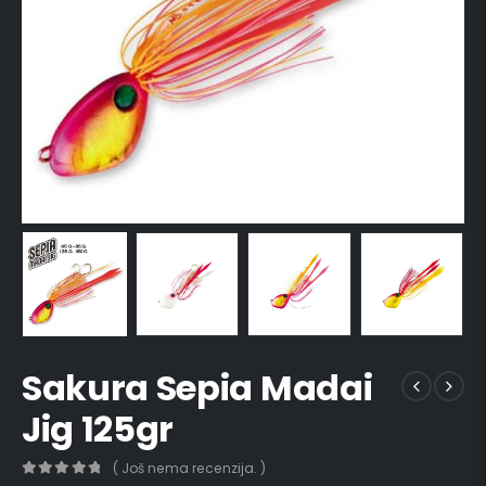
Sakura Sepia Madai
Jig 125gr
( Još nema recenzija. )