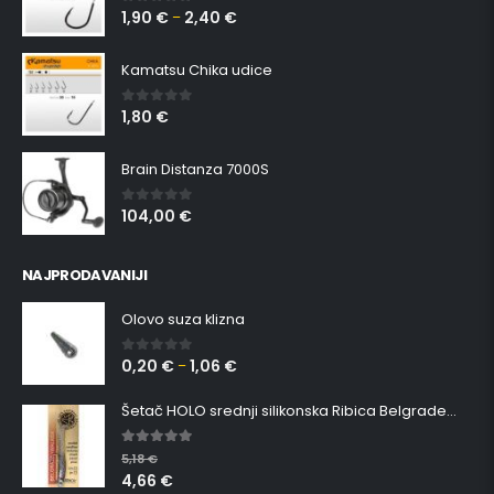
1,90
€
2,40
€
0
out of 5
–
Kamatsu Chika udice
1,80
€
0
out of 5
Brain Distanza 7000S
104,00
€
0
out of 5
NAJPRODAVANIJI
Olovo suza klizna
0,20
€
1,06
€
0
out of 5
–
Šetač HOLO srednji silikonska Ribica Belgrade Walker
5.00
out of 5
5,18
€
4,66
€