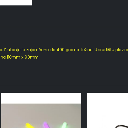
lika. Plutanje je zajamčeno do 400 grama težine. U središtu plo
ličina 110mm x 90mm