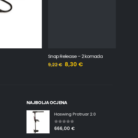
Snap Release – 2 komada
Plovak z
8,30
€
9,22
€
22,44
€
20,20
NAJBOLJA OCJENA
Haswing Protruar 2.0
5.00
out of 5
666,00
€