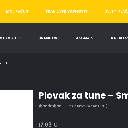
MOJ RAČUN
PRAVILA PRIVATNOSTI
UVJETI PLA
ROIZVODI
BRANDOVI
AKCIJA
KATALOZ
CI
Plovak za tune – S
( Još nema recenzija. )
0
out of 5
17,93
€