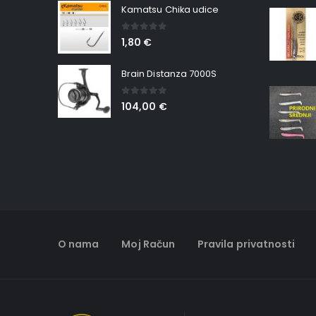
Kamatsu Chika udice
0
out of 5
1,80
€
Brain Distanza 7000S
0
out of 5
104,00
€
O nama
Moj Račun
Pravila privatnosti