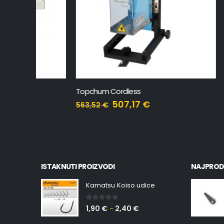
Topchum Cordless
Toplight
507,17
€
563,52
€
12,30
€
ISTAKNUTI PROIZVODI
NAJPROD
Kamatsu Koiso udice
0
out of 5
1,90
€
2,40
€
–