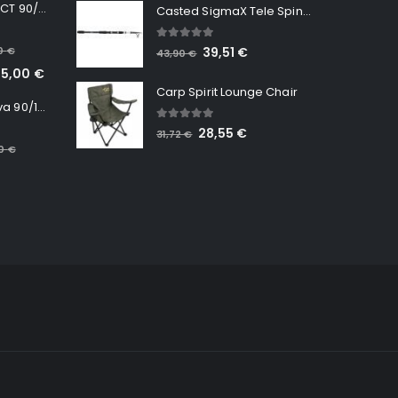
Minn Kota RT INSTINCT 90/115 WR QUEST
Casted SigmaX Tele Spin, 300cm, 40-80gr
5.00
out of 5
00
€
39,51
€
43,90
€
65,00
€
Carp Spirit Lounge Chair
Minn Kota RT Terrova 90/115 WR QUEST
5.00
out of 5
28,55
€
31,72
€
00
€