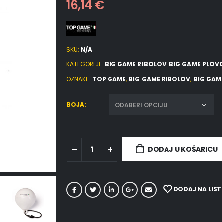
16,14
€
SKU:
N/A
KATEGORIJE:
BIG GAME RIBOLOV
,
BIG GAME PLOV
OZNAKE:
TOP GAME
,
BIG GAME RIBOLOV
,
BIG GAM
BOJA
DODAJ U KOŠARICU
DODAJ NA LIST