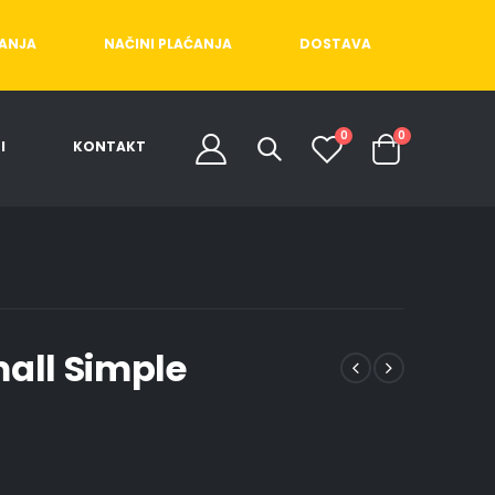
ĆANJA
NAČINI PLAĆANJA
DOSTAVA
0
0
I
KONTAKT
mall Simple