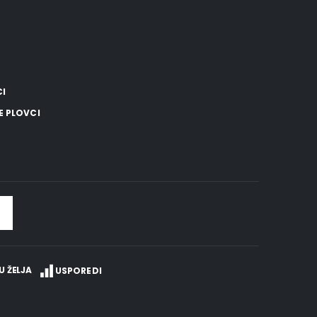
CI
E PLOVCI
U ŽELJA
USPOREDI