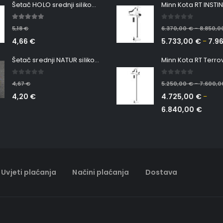
Šetač HOLO srednji silikonska Ribica Belgrade Walker
5.00
out of 5
0
out of 5
5,18
€
6.370,00
€
8.850,
–
4,66
€
5.733,00
€
7.9
–
Šetač srednji NATUR silikonska ribica Belgrade Walker
0
out of 5
0
out of 5
4,67
€
5.250,00
€
7.600,
–
4,20
€
4.725,00
€
–
6.840,00
€
Uvjeti plaćanja
Načini plaćanja
Dostava