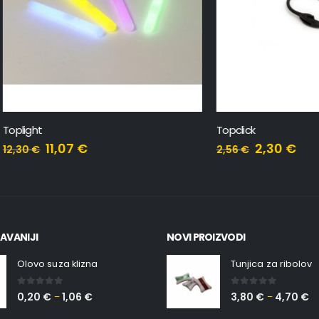
Topclick
11,07
€
2,30
€
2,56
€
AVANIJI
NOVI PROIZVODI
Olovo suza klizna
Tunjica za ribolov
0
out of 5
0
out of 5
0,20
€
1,06
€
3,80
€
4,70
€
–
–