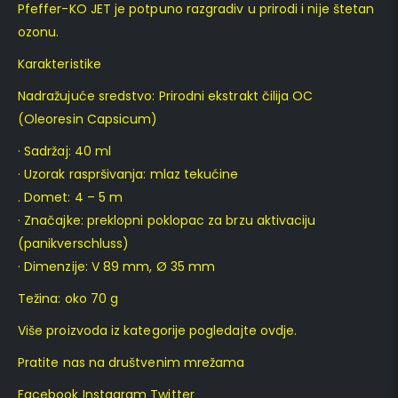
Pfeffer-KO JET je potpuno razgradiv u prirodi i nije štetan
ozonu.
Karakteristike
Nadražujuće sredstvo: Prirodni ekstrakt čilija OC
(Oleoresin Capsicum)
· Sadržaj: 40 ml
· Uzorak raspršivanja: mlaz tekućine
. Domet: 4 – 5 m
· Značajke: preklopni poklopac za brzu aktivaciju
(panikverschluss)
· Dimenzije: V 89 mm, Ø 35 mm
Težina: oko 70 g
Više proizvoda iz kategorije pogledajte ovdje.
Pratite nas na društvenim mrežama
Facebook Instagram Twitter