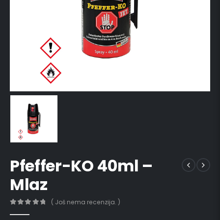
Pfeffer-KO 40ml –
Mlaz
( Još nema recenzija. )
0
out of 5