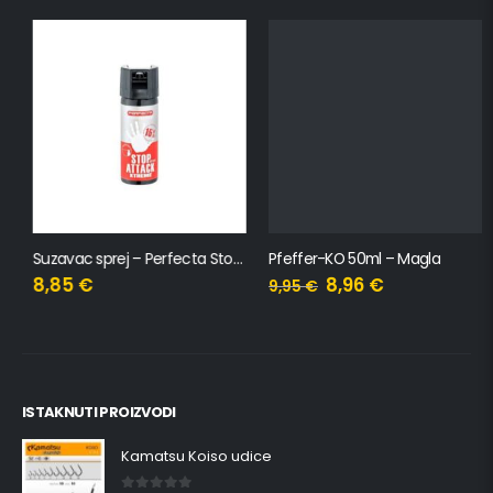
Suzavac sprej – Perfecta Stop Attack XTreme 50ml
Pfeffer-KO 50ml – Magla
8,85
€
8,96
€
9,95
€
ISTAKNUTI PROIZVODI
Kamatsu Koiso udice