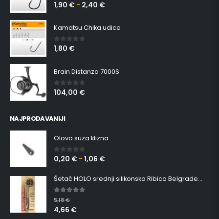
1,90
€
2,40
€
0
out of 5
–
Kamatsu Chika udice
1,80
€
0
out of 5
Brain Distanza 7000S
104,00
€
0
out of 5
NAJPRODAVANIJI
Olovo suza klizna
0,20
€
1,06
€
0
out of 5
–
Šetač HOLO srednji silikonska Ribica Belgrade Walker
5.00
out of 5
5,18
€
4,66
€