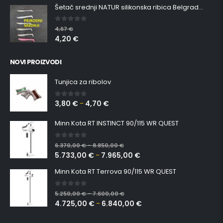
Šetač srednji NATUR silikonska ribica Belgrade Walker
0
out of 5
4,67
€
4,20
€
NOVI PROIZVODI
Tunjica za ribolov
3,80
€
4,70
€
0
out of 5
–
Minn Kota RT INSTINCT 90/115 WR QUEST
0
out of 5
6.370,00
€
8.850,00
€
–
5.733,00
€
7.965,00
€
–
Minn Kota RT Terrova 90/115 WR QUEST
0
out of 5
5.250,00
€
7.600,00
€
–
4.725,00
€
6.840,00
€
–