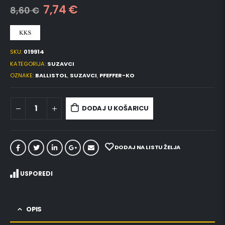
7,74
€
8,60
€
SKU:
019914
KATEGORIJA:
SUZAVCI
OZNAKE:
BALLISTOL
,
SUZAVCI
,
PFEFFER-KO
DODAJ U KOŠARICU
DODAJ NA LISTU ŽELJA
USPOREDI
OPIS