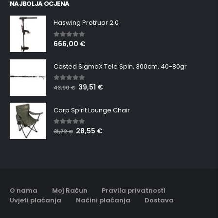
NAJBOLJA OCJENA
Haswing Protruar 2.0
666,00
€
5.00
out of 5
Casted SigmaX Tele Spin, 300cm, 40-80gr
39,51
€
5.00
out of 5
43,90
€
Carp Spirit Lounge Chair
28,55
€
5.00
out of 5
31,72
€
O nama
Moj Račun
Pravila privatnosti
Uvjeti plaćanja
Načini plaćanja
Dostava