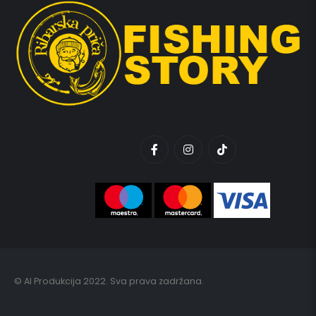
© AI Produkcija 2022. Sva prava zadržana.