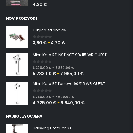
4,20
€
NOVI PROIZVODI
Tunjica za ribolov
3,80
€
4,70
€
0
out of 5
–
Minn Kota RT INSTINCT 90/115 WR QUEST
0
out of 5
6.370,00
€
8.850,00
€
–
5.733,00
€
7.965,00
€
–
Minn Kota RT Terrova 90/115 WR QUEST
0
out of 5
5.250,00
€
7.600,00
€
–
4.725,00
€
6.840,00
€
–
NAJBOLJA OCJENA
Haswing Protruar 2.0