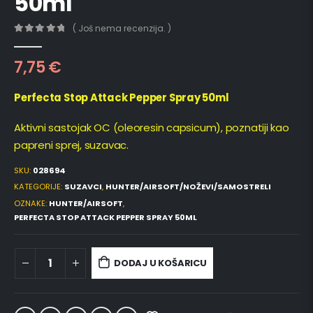
50ml
( Još nema recenzija. )
0
out of 5
7,75
€
Perfecta Stop Attack Pepper Spray 50ml
Aktivni sastojak OC (oleoresin capsicum), poznatiji kao
papreni sprej, suzavac.
SKU:
028694
KATEGORIJE:
SUZAVCI
,
HUNTER/AIRSOFT/NOŽEVI/SAMOSTRELI
OZNAKE:
HUNTER/AIRSOFT
,
PERFECTA STOP ATTACK PEPPER SPRAY 50ML
DODAJ U KOŠARICU