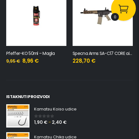
0
Pfeffer-KO 50ml – Magla
Specna Arms SA-C17 CORE airsoft replika
8,96
€
228,70
€
9,95
€
ISTAKNUTI PROIZVODI
Kamatsu Koiso udice
1,90
€
2,40
€
0
out of 5
–
Kamatsu Chika udice