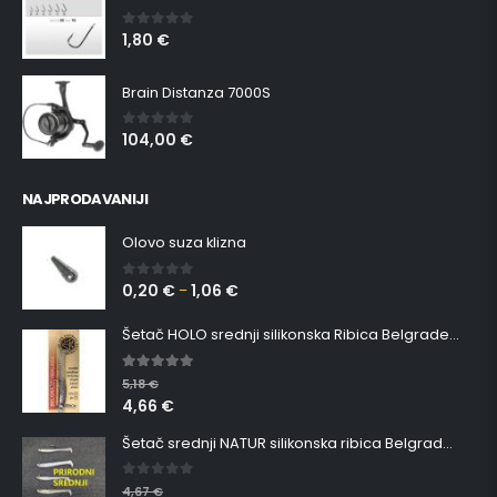
1,80
€
0
out of 5
Brain Distanza 7000S
104,00
€
0
out of 5
NAJPRODAVANIJI
Olovo suza klizna
0,20
€
1,06
€
0
out of 5
–
Šetač HOLO srednji silikonska Ribica Belgrade Walker
5.00
out of 5
5,18
€
4,66
€
Šetač srednji NATUR silikonska ribica Belgrade Walker
0
out of 5
4,67
€