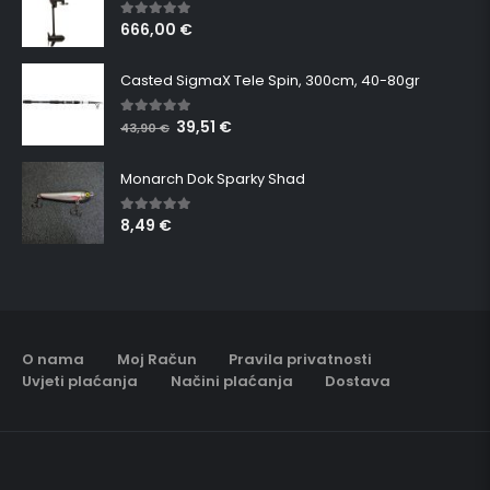
666,00
€
5.00
out of 5
Casted SigmaX Tele Spin, 300cm, 40-80gr
39,51
€
5.00
out of 5
43,90
€
Monarch Dok Sparky Shad
8,49
€
5.00
out of 5
O nama
Moj Račun
Pravila privatnosti
Uvjeti plaćanja
Načini plaćanja
Dostava