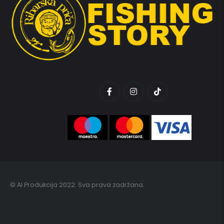
© AI Produkcija 2022. Sva prava zadržana.