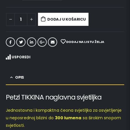
DODAJ U KOŠARICU
DODAJ NA LISTU ŽELJA
USPOREDI
OPIS
Petzl TIKKINA naglavna svjetiljka
Jednostavna i kompaktna čeona svjetiljka za osvjetljenje
u neposrednoj blizini do
300 lumena
sa širokim snopom
svjetlosti.