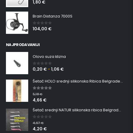
1,80
€
0
out of 5
Brain Distanza 7000S
104,00
€
0
out of 5
NAJPRODAVANIJI
Olovo suza klizna
0,20
€
1,06
€
0
out of 5
–
Šetač HOLO srednji silikonska Ribica Belgrade Walker
5.00
out of 5
5,18
€
4,66
€
Šetač srednji NATUR silikonska ribica Belgrade Walker
0
out of 5
4,67
€
4,20
€