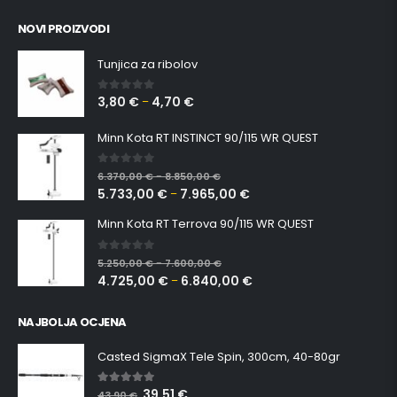
NOVI PROIZVODI
Tunjica za ribolov
3,80
€
4,70
€
0
out of 5
–
Minn Kota RT INSTINCT 90/115 WR QUEST
0
out of 5
6.370,00
€
8.850,00
€
–
5.733,00
€
7.965,00
€
–
Minn Kota RT Terrova 90/115 WR QUEST
0
out of 5
5.250,00
€
7.600,00
€
–
4.725,00
€
6.840,00
€
–
NAJBOLJA OCJENA
Casted SigmaX Tele Spin, 300cm, 40-80gr
39,51
€
5.00
out of 5
43,90
€