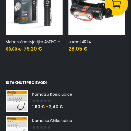
0
Videx ručna svjetiljka A505C – 5500Lm
Jaxon LAR114
79,20
€
28,05
€
88,00
€
ISTAKNUTI PROIZVODI
Kamatsu Koiso udice
1,90
€
2,40
€
0
out of 5
–
Kamatsu Chika udice