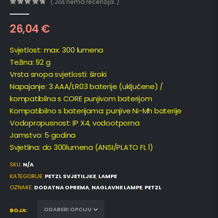
( Još nema recenzija. )
0
out of 5
26,04
€
Svjetlost: max. 300 lumena
Težina: 92 g
Vrsta snopa svjetlosti: široki
Napajanje: 3 AAA/LR03 baterije (uključene) /
kompatibilna s CORE punjivom baterijom
Kompatibilno s baterijama: punjive Ni-Mh baterije
Vodopropusnost: IP X4, vodootporna
Jamstvo: 5 godina
Svjetlina: do 300lumena (ANSI/PLATO FL 1)
SKU:
N/A
KATEGORIJE:
PETZL SVJETILJKE
,
LAMPE
OZNAKE:
DODATNA OPREMA
,
NAGLAVNE LAMPE
,
PETZL
BOJA