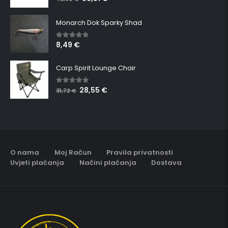
Monarch Dok Sparky Shad
8,49
€
5.00
out of 5
Carp Spirit Lounge Chair
28,55
€
5.00
out of 5
31,72
€
O nama
Moj Račun
Pravila privatnosti
Uvjeti plaćanja
Načini plaćanja
Dostava