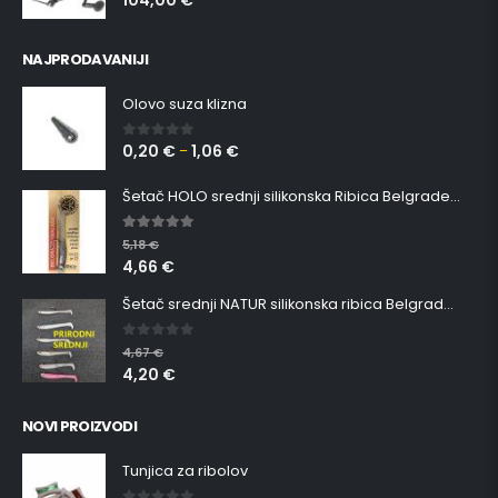
104,00
€
NAJPRODAVANIJI
Olovo suza klizna
0,20
€
1,06
€
0
out of 5
–
Šetač HOLO srednji silikonska Ribica Belgrade Walker
5.00
out of 5
5,18
€
4,66
€
Šetač srednji NATUR silikonska ribica Belgrade Walker
0
out of 5
4,67
€
4,20
€
NOVI PROIZVODI
Tunjica za ribolov