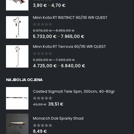
3,80
€
4,70
€
0
out of 5
–
Minn Kota RT INSTINCT 90/115 WR QUEST
0
out of 5
6.370,00
€
8.850,00
€
–
5.733,00
€
7.965,00
€
–
Minn Kota RT Terrova 90/115 WR QUEST
0
out of 5
5.250,00
€
7.600,00
€
–
4.725,00
€
6.840,00
€
–
NAJBOLJA OCJENA
Casted SigmaX Tele Spin, 300cm, 40-80gr
39,51
€
5.00
out of 5
43,90
€
Monarch Dok Sparky Shad
8,49
€
5.00
out of 5