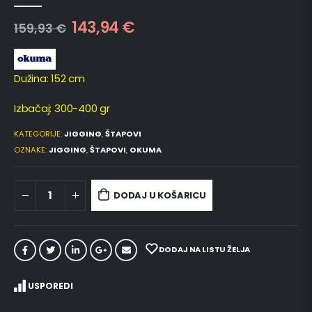
0
out of 5
143,94
€
159,93
€
Dužina: 152 cm
Izbačaj: 300-400 gr
KATEGORIJE:
JIGGING
,
ŠTAPOVI
OZNAKE:
JIGGING
,
ŠTAPOVI
,
OKUMA
DODAJ U KOŠARICU
DODAJ NA LISTU ŽELJA
USPOREDI