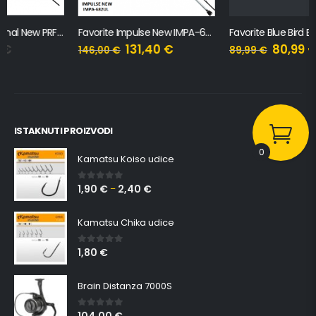
Favorite Impulse New IMPA-682UL, 2.07m, 2-8g
Favorite Blue Bird BB1-732L-T, 2.19m, 3-12g
131,40
€
80,99
€
146,00
€
89,99
€
ISTAKNUTI PROIZVODI
0
Kamatsu Koiso udice
1,90
€
2,40
€
0
out of 5
–
Kamatsu Chika udice
1,80
€
0
out of 5
Brain Distanza 7000S
0
out of 5