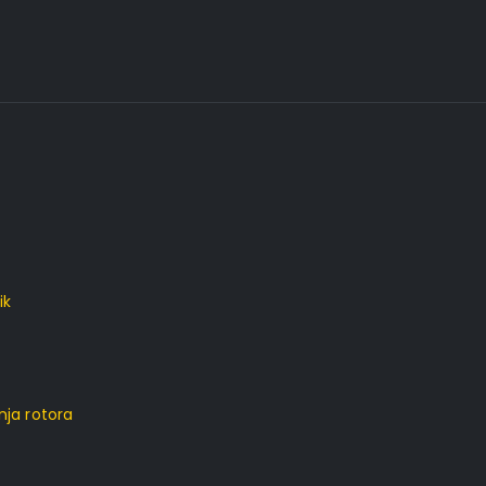
ik
nja rotora