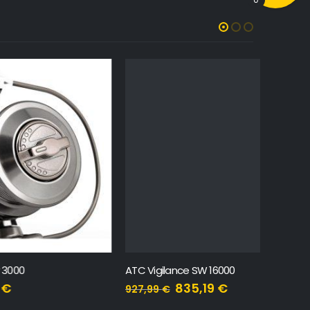
ATC Vigilance SW 16000
Trabucco
835,19
€
927,99
€
22,83
€