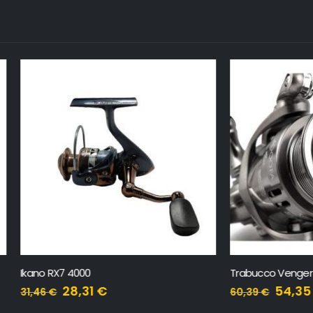
 4000
Trabucco Venger 3000
28,31
€
54,35
€
60,39
€