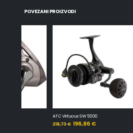
POVEZANI PROIZVODI
ATC Virtuous SW 5000
Ikano RX7
196,86
€
218,73
€
31,46
€