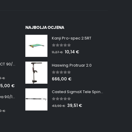
NAJBOLJA OCJENA
Kanji Pro-spec 2.5RT
5.00
out of 5
10,14
€
11,27
€
Minn Kota RT INSTINCT 90/115 WR QUEST
Haswing Protruar 2.0
5.00
out of 5
00
€
666,00
€
65,00
€
Casted SigmaX Tele Spin, 300cm, 40-80gr
Minn Kota RT Terrova 90/115 WR QUEST
5.00
out of 5
39,51
€
43,90
€
00
€