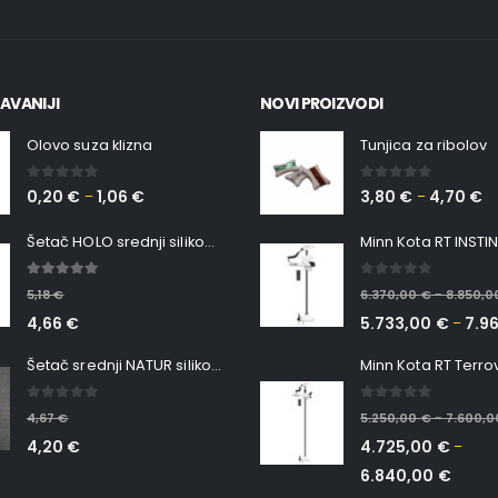
AVANIJI
NOVI PROIZVODI
Olovo suza klizna
Tunjica za ribolov
0
out of 5
0
out of 5
0,20
€
1,06
€
3,80
€
4,70
€
–
–
Šetač HOLO srednji silikonska Ribica Belgrade Walker
5.00
out of 5
0
out of 5
5,18
€
6.370,00
€
8.850,
–
4,66
€
5.733,00
€
7.9
–
Šetač srednji NATUR silikonska ribica Belgrade Walker
0
out of 5
0
out of 5
4,67
€
5.250,00
€
7.600,
–
4,20
€
4.725,00
€
–
6.840,00
€