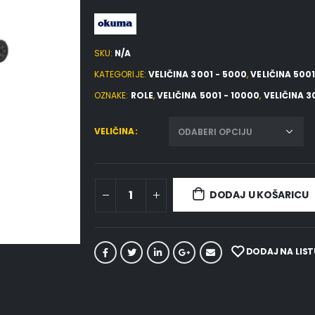
SKU:
N/A
KATEGORIJE:
VELIČINA 3001 - 5000
,
VELIČINA 5001
OZNAKE:
ROLE
,
VELIČINA 5001 - 10000
,
VELIČINA 3
VELIČINA
DODAJ U KOŠARICU
DODAJ NA LIST