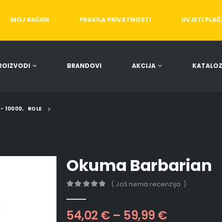
MOJ RAČUN
PRAVILA PRIVATNOSTI
UVJETI PLA
ROIZVODI
BRANDOVI
AKCIJA
KATALOZ
 - 10000
,
ROLE
Okuma Barbarian
( Još nema recenzija. )
0
out of 5
54,02
€
–
59,99
€