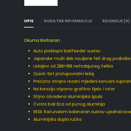
OPIS
DODATNE INFORMACIJE
RECENZIJE (0)
Okuma Barbarian
Auto preklopni baitfeeder sustav
Japanske multi disk nauljene felt drag podloške
Ležajevi od 2BB+1RB nehrđajućeg čelika
Quick-Set protupovratni ležaj
Precizno strojno rezani mjedeni konusni zupčan
Na koroziju otporno grafitno tijelo i rotor
Strjno obrađena aluminijska špula
Čvrsta bail žica od punog aluminija
RESII: Računalom balansiran sustav ujednačava
Aluminijska dupla ručka