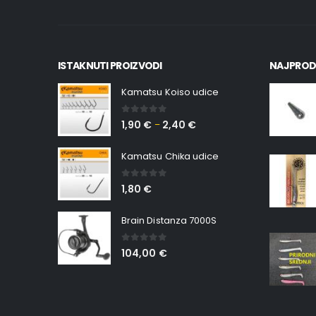
ISTAKNUTI PROIZVODI
NAJPROD
Kamatsu Koiso udice
0
out of 5
1,90
€
2,40
€
–
Kamatsu Chika udice
0
out of 5
1,80
€
Brain Distanza 7000S
0
out of 5
104,00
€