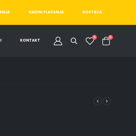
ĆANJA
NAČINI PLAĆANJA
DOSTAVA
0
0
I
KONTAKT