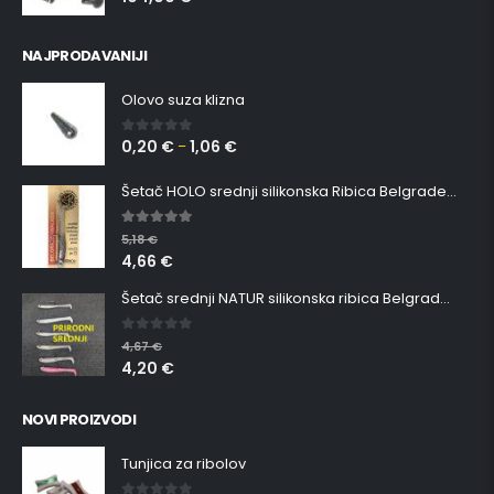
NAJPRODAVANIJI
Olovo suza klizna
0,20
€
1,06
€
0
out of 5
–
Šetač HOLO srednji silikonska Ribica Belgrade Walker
5.00
out of 5
5,18
€
4,66
€
Šetač srednji NATUR silikonska ribica Belgrade Walker
0
out of 5
4,67
€
4,20
€
NOVI PROIZVODI
Tunjica za ribolov