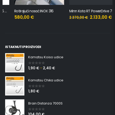
Rotirajući nosač INOX 316
Minn Kota RT PowerDrive 70 MR (65”/165 cm)
580,00
€
2.133,00
€
2.370,00
€
ISTAKNUTI PROIZVODI
Kamatsu Koiso udice
1,90
€
2,40
€
0
out of 5
–
Kamatsu Chika udice
1,80
€
0
out of 5
Brain Distanza 7000S
104,00
€
0
out of 5