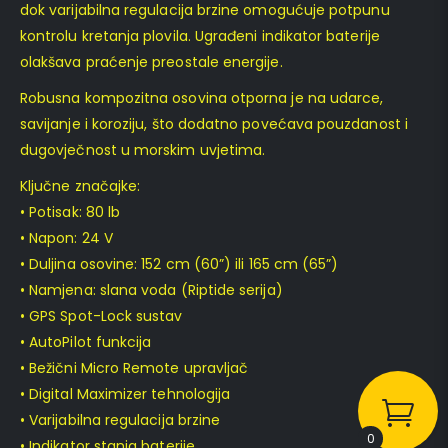
dok varijabilna regulacija brzine omogućuje potpunu
kontrolu kretanja plovila. Ugrađeni indikator baterije
olakšava praćenje preostale energije.
Robusna kompozitna osovina otporna je na udarce,
savijanje i koroziju, što dodatno povećava pouzdanost i
dugovječnost u morskim uvjetima.
Ključne značajke:
• Potisak: 80 lb
• Napon: 24 V
• Duljina osovine: 152 cm (60”) ili 165 cm (65”)
• Namjena: slana voda (Riptide serija)
• GPS Spot-Lock sustav
• AutoPilot funkcija
• Bežični Micro Remote upravljač
• Digital Maximizer tehnologija
• Varijabilna regulacija brzine
0
• Indikator stanja baterije