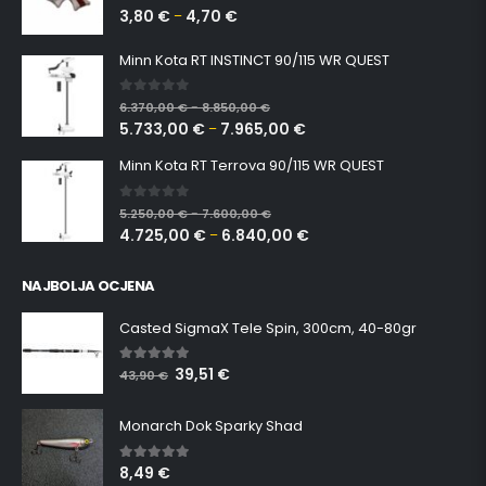
3,80
€
4,70
€
0
out of 5
–
Minn Kota RT INSTINCT 90/115 WR QUEST
0
out of 5
6.370,00
€
8.850,00
€
–
5.733,00
€
7.965,00
€
–
Minn Kota RT Terrova 90/115 WR QUEST
0
out of 5
5.250,00
€
7.600,00
€
–
4.725,00
€
6.840,00
€
–
NAJBOLJA OCJENA
Casted SigmaX Tele Spin, 300cm, 40-80gr
39,51
€
5.00
out of 5
43,90
€
Monarch Dok Sparky Shad
8,49
€
5.00
out of 5