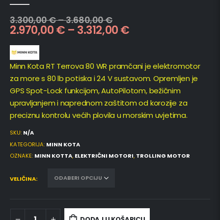
0
out of 5
3.300,00
€
–
3.680,00
€
2.970,00
€
–
3.312,00
€
Minn Kota RT Terrova 80 WR pramčani je elektromotor
za more s 80 lb potiska i 24 V sustavom. Opremljen je
GPS Spot-Lock funkcijom, AutoPilotom, bežičnim
upravljanjem i naprednom zaštitom od korozije za
preciznu kontrolu većih plovila u morskim uvjetima.
SKU:
N/A
KATEGORIJA:
MINN KOTA
OZNAKE:
MINN KOTTA
,
ELEKTRIČNI MOTORI
,
TROLLING MOTOR
VELIČINA
DODAJ U KOŠARICU