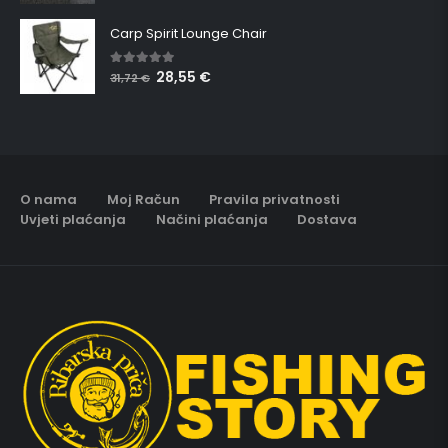
Carp Spirit Lounge Chair
28,55
€
5.00
out of 5
31,72
€
O nama
Moj Račun
Pravila privatnosti
Uvjeti plaćanja
Načini plaćanja
Dostava