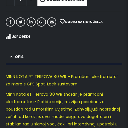
DODAJ NA LISTU ŽELJA
USPOREDI
OPIS
MINN KOTA RT TERROVA 80 WR – Pramčani elektromotor
za more s GPS Spot-Lock sustavom
Minn Kota RT Terrova 80 WR snažan je pramčani
elektromotor iz Riptide serije, razvijen posebno za
pouzdan rad u morskim uvjetima. Zahvaljujući naprednoj
zaštiti od korozije, ovaj model osigurava dugotrajan i
stabilan rad u slanoj vodi, čak i pri intenzivnoj upotrebi u