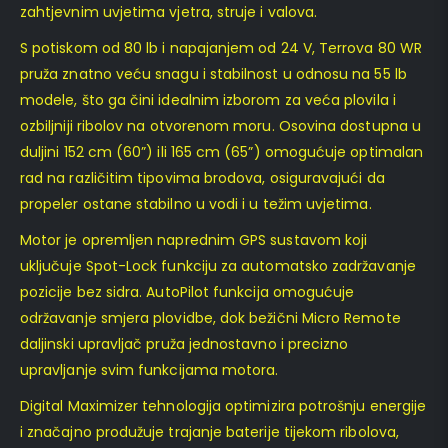
zahtjevnim uvjetima vjetra, struje i valova.
S potiskom od 80 lb i napajanjem od 24 V, Terrova 80 WR
pruža znatno veću snagu i stabilnost u odnosu na 55 lb
modele, što ga čini idealnim izborom za veća plovila i
ozbiljniji ribolov na otvorenom moru. Osovina dostupna u
duljini 152 cm (60”) ili 165 cm (65”) omogućuje optimalan
rad na različitim tipovima brodova, osiguravajući da
propeler ostane stabilno u vodi i u težim uvjetima.
Motor je opremljen naprednim GPS sustavom koji
uključuje Spot-Lock funkciju za automatsko zadržavanje
pozicije bez sidra. AutoPilot funkcija omogućuje
održavanje smjera plovidbe, dok bežični Micro Remote
daljinski upravljač pruža jednostavno i precizno
upravljanje svim funkcijama motora.
Digital Maximizer tehnologija optimizira potrošnju energije
i značajno produžuje trajanje baterije tijekom ribolova,