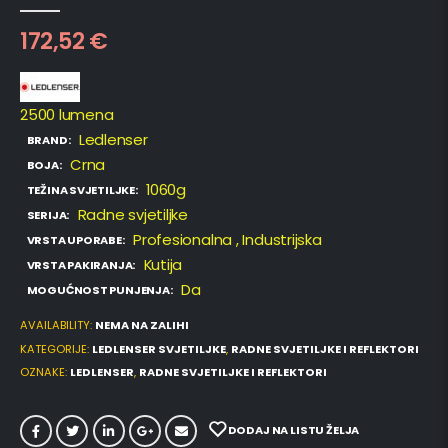
0
out of 5
172,52
€
2500 lumena
Ledlenser
BRAND:
Crna
BOJA:
1060g
TEŽINA SVJETILJKE:
Radne svjetiljke
SERIJA:
Profesionalna
, Industrijska
VRSTA UPORABE:
Kutija
VRSTA PAKIRANJA:
Da
MOGUĆNOST PUNJENJA:
AVAILABILITY:
NEMA NA ZALIHI
KATEGORIJE:
LEDLENSER SVJETILJKE
,
RADNE SVJETILJKE I REFLEKTORI
OZNAKE:
LEDLENSER
,
RADNE SVJETILJKE I REFLEKTORI
DODAJ NA LISTU ŽELJA