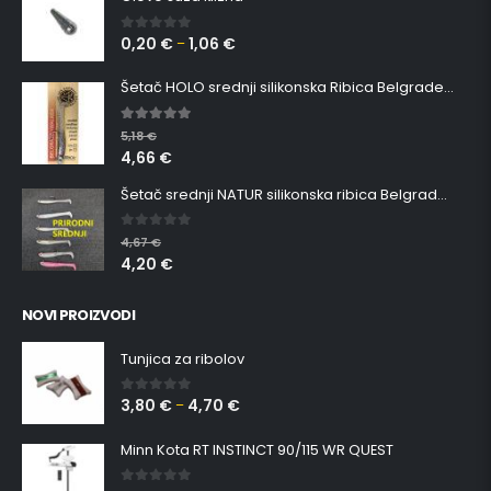
0,20
€
1,06
€
0
out of 5
–
Šetač HOLO srednji silikonska Ribica Belgrade Walker
5.00
out of 5
5,18
€
4,66
€
Šetač srednji NATUR silikonska ribica Belgrade Walker
0
out of 5
4,67
€
4,20
€
NOVI PROIZVODI
Tunjica za ribolov
3,80
€
4,70
€
0
out of 5
–
Minn Kota RT INSTINCT 90/115 WR QUEST