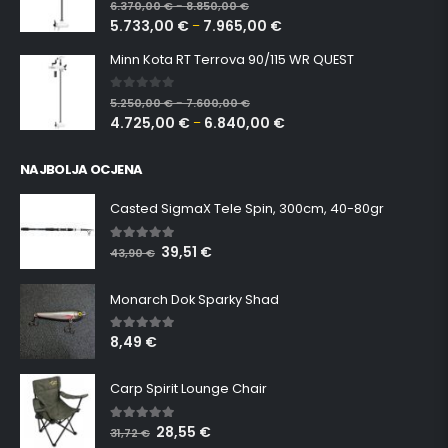
0
out of 5
6.370,00
€
8.850,00
€
–
5.733,00
€
7.965,00
€
–
Minn Kota RT Terrova 90/115 WR QUEST
0
out of 5
5.250,00
€
7.600,00
€
–
4.725,00
€
6.840,00
€
–
NAJBOLJA OCJENA
Casted SigmaX Tele Spin, 300cm, 40-80gr
39,51
€
5.00
out of 5
43,90
€
Monarch Dok Sparky Shad
8,49
€
5.00
out of 5
Carp Spirit Lounge Chair
28,55
€
5.00
out of 5
31,72
€