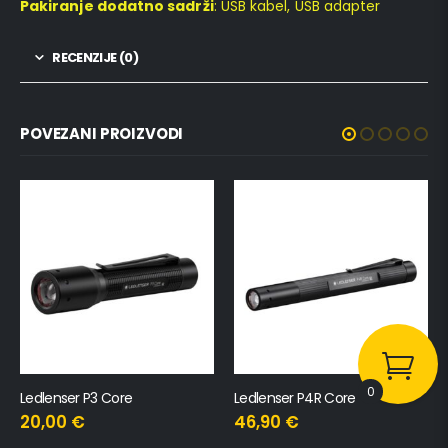
Pakiranje dodatno sadrži
: USB kabel, USB adapter
RECENZIJE (0)
POVEZANI PROIZVODI
0
Ledlenser P4R Core
Ledlenser P17R Core
46,90
€
239,00
€