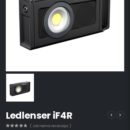
Ledlenser iF4R
( Još nema recenzija. )