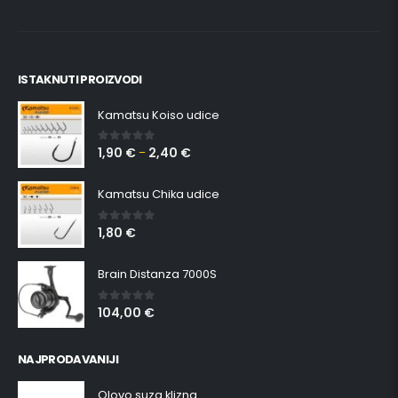
ISTAKNUTI PROIZVODI
Kamatsu Koiso udice
1,90
€
2,40
€
0
out of 5
–
Kamatsu Chika udice
1,80
€
0
out of 5
Brain Distanza 7000S
104,00
€
0
out of 5
NAJPRODAVANIJI
Olovo suza klizna