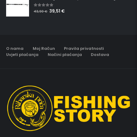
39,51
€
5.00
out of 5
43,90
€
O nama
Moj Račun
Pravila privatnosti
Uvjeti plaćanja
Načini plaćanja
Dostava