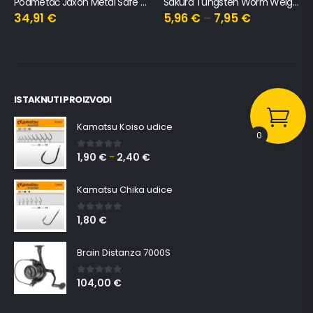
Podmetač Jaxon Metal Safe 260gr
Sakura Tungsten Worm Weight
34,91
€
5,96
€
–
7,95
€
ISTAKNUTI PROIZVODI
Kamatsu Koiso udice
0
1,90
€
2,40
€
0
out of 5
–
Kamatsu Chika udice
1,80
€
0
out of 5
Brain Distanza 7000S
104,00
€
0
out of 5