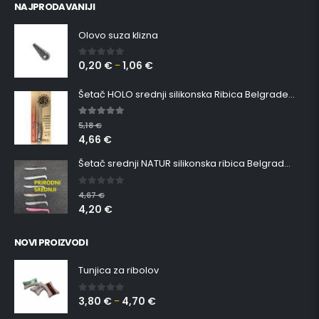
NAJPRODAVANIJI
Olovo suza klizna
0,20
€
1,06
€
0
out of 5
–
Šetač HOLO srednji silikonska Ribica Belgrade Walker
5.00
out of 5
5,18
€
4,66
€
Šetač srednji NATUR silikonska ribica Belgrade Walker
0
out of 5
4,67
€
4,20
€
NOVI PROIZVODI
Tunjica za ribolov
3,80
€
4,70
€
0
out of 5
–