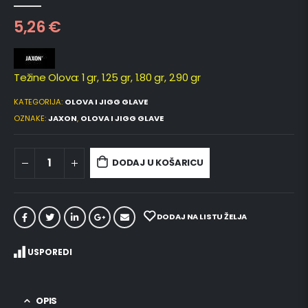
0
out of 5
5,26
€
Težine Olova: 1 gr, 1.25 gr, 1.80 gr, 2.90 gr
KATEGORIJA:
OLOVA I JIGG GLAVE
OZNAKE:
JAXON
,
OLOVA I JIGG GLAVE
DODAJ U KOŠARICU
DODAJ NA LISTU ŽELJA
USPOREDI
OPIS