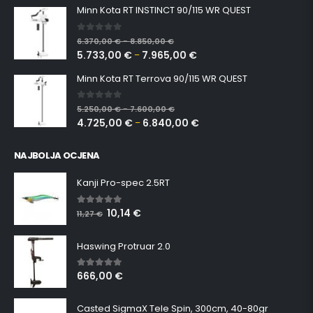
Minn Kota RT INSTINCT 90/115 WR QUEST
0
out of 5
6.370,00
€
8.850,00
€
–
5.733,00
€
7.965,00
€
–
Minn Kota RT Terrova 90/115 WR QUEST
0
out of 5
5.250,00
€
7.600,00
€
–
4.725,00
€
6.840,00
€
–
NAJBOLJA OCJENA
Kanji Pro-spec 2.5RT
10,14
€
5.00
out of 5
11,27
€
Haswing Protruar 2.0
666,00
€
5.00
out of 5
Casted SigmaX Tele Spin, 300cm, 40-80gr