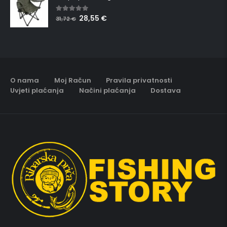
28,55
€
5.00
out of 5
31,72
€
O nama
Moj Račun
Pravila privatnosti
Uvjeti plaćanja
Načini plaćanja
Dostava