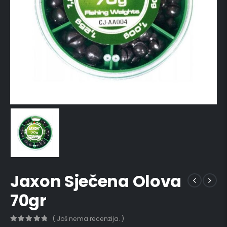
Jaxon Sječena Olova
70gr
( Još nema recenzija. )