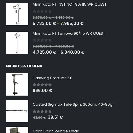
Minn Kota RT INSTINCT 90/115 WR QUEST
0
out of 5
6.370,00
€
8.850,00
€
–
5.733,00
€
7.965,00
€
–
Minn Kota RT Terrova 90/115 WR QUEST
0
out of 5
5.250,00
€
7.600,00
€
–
4.725,00
€
6.840,00
€
–
NAJBOLJA OCJENA
Haswing Protruar 2.0
666,00
€
5.00
out of 5
Casted SigmaX Tele Spin, 300cm, 40-80gr
39,51
€
5.00
out of 5
43,90
€
Carp Spirit Lounge Chair