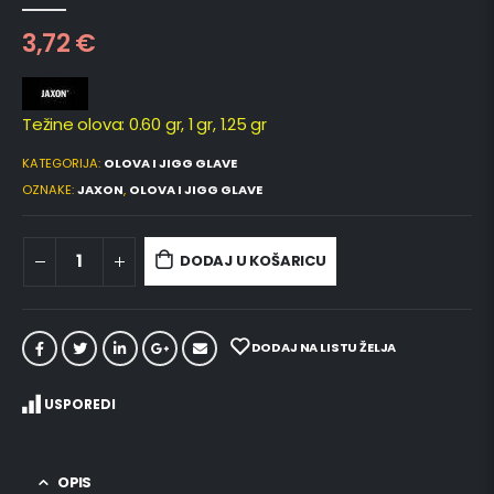
0
out of 5
3,72
€
Težine olova: 0.60 gr, 1 gr, 1.25 gr
KATEGORIJA:
OLOVA I JIGG GLAVE
OZNAKE:
JAXON
,
OLOVA I JIGG GLAVE
DODAJ U KOŠARICU
DODAJ NA LISTU ŽELJA
USPOREDI
OPIS