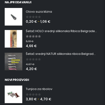
NAJPRODAVANIJI
Olovo suza klizna
0,20
€
1,06
€
0
out of 5
–
Šetač HOLO srednji silikonska Ribica Belgrade Walker
5.00
out of 5
5,18
€
4,66
€
Šetač srednji NATUR silikonska ribica Belgrade Walker
0
out of 5
4,67
€
4,20
€
NOVI PROIZVODI
Tunjica za ribolov
3,80
€
4,70
€
0
out of 5
–