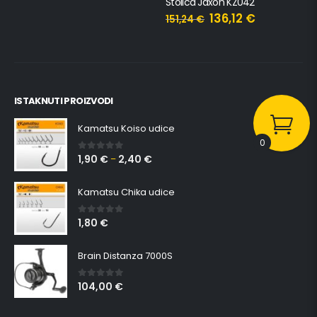
Stolica Jaxon KZ042
136,12
€
151,24
€
ISTAKNUTI PROIZVODI
Kamatsu Koiso udice
0
1,90
€
2,40
€
0
out of 5
–
Kamatsu Chika udice
1,80
€
0
out of 5
Brain Distanza 7000S
104,00
€
0
out of 5