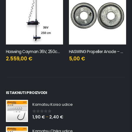
Haswing Cayman 36V, 250cm, 120lbs
HASWING Propeller Anode – Cayman 55LBS
2.559,00
€
5,00
€
ISTAKNUTI PROIZVODI
Kamatsu Koiso udice
1,90
€
2,40
€
0
out of 5
–
Kamatsu Chika udice