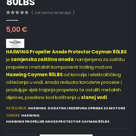
80LBS
( Još nema recenzija. )
0
out of 5
5,00
€
HASWING Propeller Anode Protector Cayman 80LBS
je
zamjenska zaštitna anoda
namijenjena za zaštitu
propelera i metalnih komponenti trolling motora
Haswing Cayman 80LBS
od korozije i elektrolitičkog
oštećenja u vodi. Anoda reducira korozivne procese i
produljuje vijek trajanja propelera te ostalih metalnih
dijelova, posebno kod korištenja u
slanoj vodi
.
KATEGORIJE:
HASWING
,
DODATNA I REZERVNA OPREMA ZA MOTORE
OZNAKE:
HASWING
,
HASWING PROPELLER ANODE PROTECTOR CAYMAN 80LBS