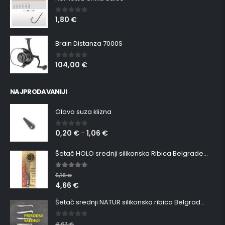
1,80
€
0
out of 5
Brain Distanza 7000S
104,00
€
0
out of 5
NAJPRODAVANIJI
Olovo suza klizna
0,20
€
1,06
€
0
out of 5
–
Šetač HOLO srednji silikonska Ribica Belgrade Walker
5.00
out of 5
5,18
€
4,66
€
Šetač srednji NATUR silikonska ribica Belgrade Walker
0
out of 5
4,67
€