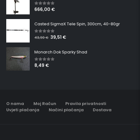
666,00
€
5.00
out of 5
Casted SigmaX Tele Spin, 300cm, 40-80gr
39,51
€
5.00
out of 5
43,90
€
Monarch Dok Sparky Shad
8,49
€
5.00
out of 5
O nama
Moj Račun
Pravila privatnosti
Uvjeti plaćanja
Načini plaćanja
Dostava