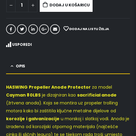
DODAJ U KOŠARICU
DODAJ NA LISTU ŽELJA
USPOREDI
OPIS
HASWING Propeller Anode Protector
za model
Cayman 80LBS
je dizajniran kao
sacrificial anode
(žrtvena anoda). Koja se montira uz propeler trolling
motora kako bi zaštitila ključne metalne dijelove od
korozije i galvanizacije
u morskoj i slatkoj vodi. Anoda je
izrađena od korozijski otpornog materijala (najčešće
cinka ili sličnih legura) te se tijekom rada troši umjesto