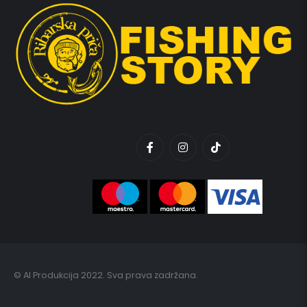
© AI Produkcija 2022. Sva prava zadržana.