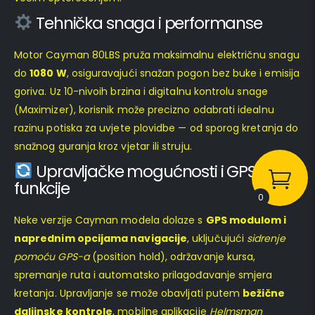
Tehnička snaga i performanse
Motor Cayman 80LBS pruža maksimalnu električnu snagu
do
1080 W
, osiguravajući snažan pogon bez buke i emisija
goriva. Uz 10-nivoih brzina i digitalnu kontrolu snage
(Maximizer), korisnik može precizno odabrati idealnu
razinu potiska za uvjete plovidbe — od sporog kretanja do
snažnog guranja kroz vjetar ili struju.
Upravljačke mogućnosti i GPS
funkcije
0
Neke verzije Cayman modela dolaze s
GPS modulom i
naprednim opcijama navigacije
, uključujući
sidrenje
pomoću GPS-a
(position hold), održavanje kursa,
spremanje ruta i automatsko prilagođavanje smjera
kretanja. Upravljanje se može obavljati putem
bežične
daljinske kontrole
, mobilne aplikacije
Helmsman