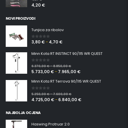
4,20
€
NOVI PROIZVODI
Tunjica za ribolov
3,80
€
4,70
€
0
out of 5
–
Minn Kota RT INSTINCT 90/115 WR QUEST
0
out of 5
6.370,00
€
8.850,00
€
–
5.733,00
€
7.965,00
€
–
Minn Kota RT Terrova 90/115 WR QUEST
0
out of 5
5.250,00
€
7.600,00
€
–
4.725,00
€
6.840,00
€
–
NAJBOLJA OCJENA
Haswing Protruar 2.0