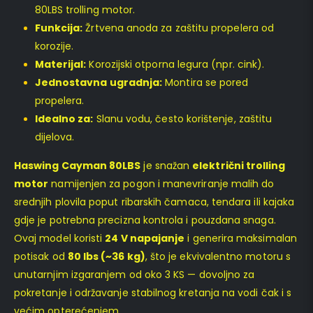
80LBS trolling motor.
Funkcija:
Žrtvena anoda za zaštitu propelera od
korozije.
Materijal:
Korozijski otporna legura (npr. cink).
Jednostavna ugradnja:
Montira se pored
propelera.
Idealno za:
Slanu vodu, često korištenje, zaštitu
dijelova.
Haswing Cayman 80LBS
je snažan
električni trolling
motor
namijenjen za pogon i manevriranje malih do
srednjih plovila poput ribarskih čamaca, tendara ili kajaka
gdje je potrebna precizna kontrola i pouzdana snaga.
Ovaj model koristi
24 V napajanje
i generira maksimalan
potisak od
80 lbs (~36 kg)
, što je ekvivalentno motoru s
unutarnjim izgaranjem od oko 3 KS — dovoljno za
pokretanje i održavanje stabilnog kretanja na vodi čak i s
većim opterećenjem.