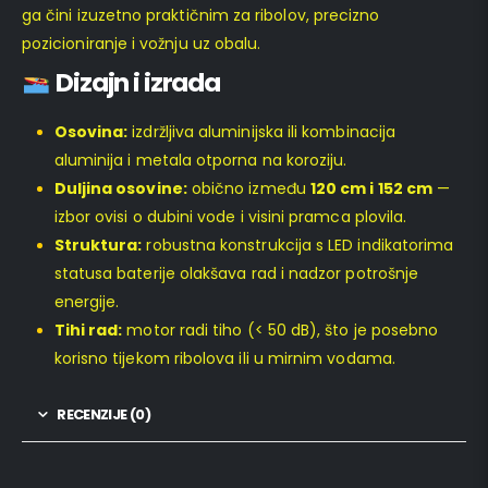
ga čini izuzetno praktičnim za ribolov, precizno
pozicioniranje i vožnju uz obalu.
Dizajn i izrada
Osovina:
izdržljiva aluminijska ili kombinacija
aluminija i metala otporna na koroziju.
Duljina osovine:
obično između
120 cm i 152 cm
—
izbor ovisi o dubini vode i visini pramca plovila.
Struktura:
robustna konstrukcija s LED indikatorima
statusa baterije olakšava rad i nadzor potrošnje
energije.
Tihi rad:
motor radi tiho (< 50 dB), što je posebno
korisno tijekom ribolova ili u mirnim vodama.
RECENZIJE (0)