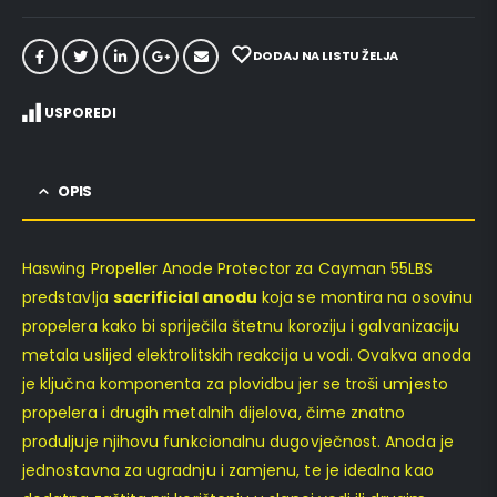
DODAJ NA LISTU ŽELJA
USPOREDI
OPIS
Haswing Propeller Anode Protector za Cayman 55LBS
predstavlja
sacrificial anodu
koja se montira na osovinu
propelera kako bi spriječila štetnu koroziju i galvanizaciju
metala uslijed elektrolitskih reakcija u vodi. Ovakva anoda
je ključna komponenta za plovidbu jer se troši umjesto
propelera i drugih metalnih dijelova, čime znatno
produljuje njihovu funkcionalnu dugovječnost. Anoda je
jednostavna za ugradnju i zamjenu, te je idealna kao