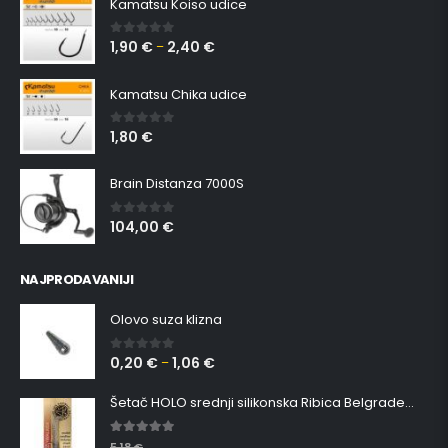
Kamatsu Koiso udice
1,90
€
2,40
€
0
out of 5
–
Kamatsu Chika udice
1,80
€
0
out of 5
Brain Distanza 7000S
104,00
€
0
out of 5
NAJPRODAVANIJI
Olovo suza klizna
0,20
€
1,06
€
0
out of 5
–
Šetač HOLO srednji silikonska Ribica Belgrade Walker
5.00
out of 5
5,18
€