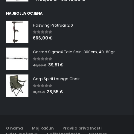
NAJBOLJA OCJENA
Haswing Protruar 2.0
666,00
€
5.00
out of 5
Casted SigmaX Tele Spin, 300cm, 40-80gr
39,51
€
5.00
out of 5
43,90
€
Carp Spirit Lounge Chair
28,55
€
5.00
out of 5
31,72
€
O nama
Moj Račun
Pravila privatnosti