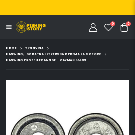
0
0
HOME
TRGOVINA
HASWING
,
DODATNA I REZERVNA OPREMA ZA MOTORE
HASWING PROPELLER ANODE – CAYMAN 55LBS