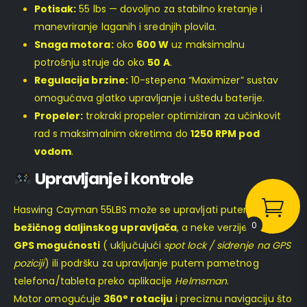
Potisak:
55 lbs — dovoljno za stabilno kretanje i
manevriranje laganih i srednjih plovila.
Snaga motora:
oko
600 W
uz maksimalnu
potrošnju struje do oko
50 A
.
Regulacija brzine:
10-stepena “Maximizer” sustav
omogućava glatko upravljanje i uštedu baterije.
Propeler:
trokraki propeler optimiziran za učinkovit
rad s maksimalnim okretima do
1250 RPM pod
vodom
.
Upravljanje i kontrole
Haswing Cayman 55LBS može se upravljati putem
0
bežičnog daljinskog upravljača
, a neke verzije imaju i
GPS mogućnosti
( uključujući
spot lock / sidrenje na GPS
poziciji
) ili podršku za upravljanje putem pametnog
telefona/tableta preko aplikacije
Helmsman
.
Motor omogućuje
360° rotaciju
i preciznu navigaciju što