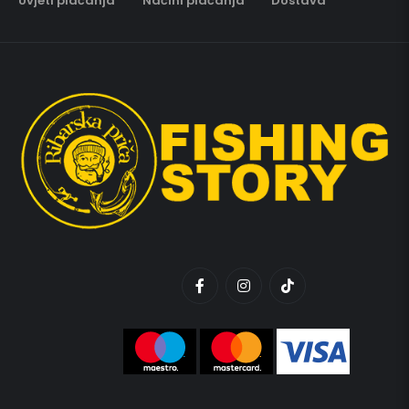
Uvjeti plaćanja
Načini plaćanja
Dostava