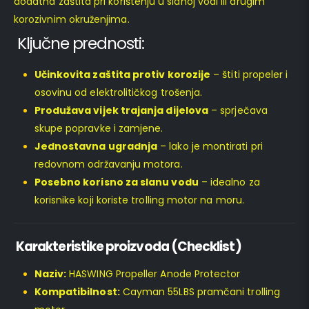
dodatna zaštita pri korištenju u slanoj vodi ili drugim
korozivnim okruženjima.
Ključne prednosti:
Učinkovita zaštita protiv korozije
– štiti propeler i
osovinu od elektrolitičkog trošenja.
Produžava vijek trajanja dijelova
– sprječava
skupe popravke i zamjene.
Jednostavna ugradnja
– lako je montirati pri
redovnom održavanju motora.
Posebno korisno za slanu vodu
– idealno za
korisnike koji koriste trolling motor na moru.
Karakteristike proizvoda (Checklist)
Naziv:
HASWING Propeller Anode Protector
Kompatibilnost:
Cayman 55LBS pramčani trolling