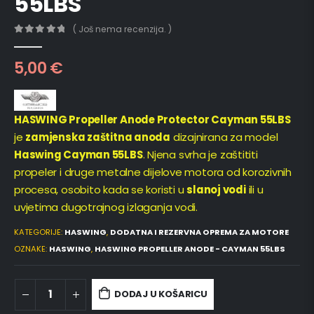
55LBS
( Još nema recenzija. )
0
out of 5
5,00
€
HASWING Propeller Anode Protector Cayman 55LBS
je
zamjenska zaštitna anoda
dizajnirana za model
Haswing Cayman 55LBS
. Njena svrha je zaštititi
propeler i druge metalne dijelove motora od korozivnih
procesa, osobito kada se koristi u
slanoj vodi
ili u
uvjetima dugotrajnog izlaganja vodi.
KATEGORIJE:
HASWING
,
DODATNA I REZERVNA OPREMA ZA MOTORE
OZNAKE:
HASWING
,
HASWING PROPELLER ANODE - CAYMAN 55LBS
DODAJ U KOŠARICU