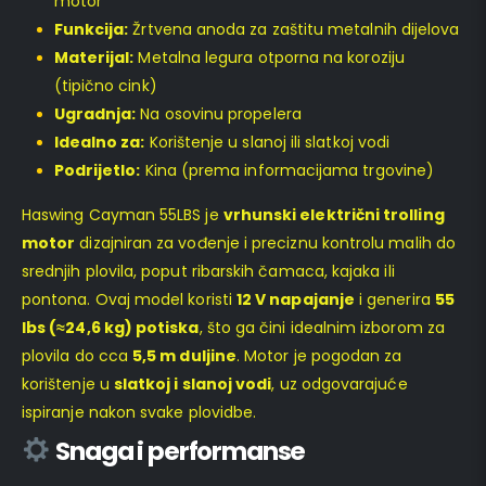
motor
Funkcija:
Žrtvena anoda za zaštitu metalnih dijelova
Materijal:
Metalna legura otporna na koroziju
(tipično cink)
Ugradnja:
Na osovinu propelera
Idealno za:
Korištenje u slanoj ili slatkoj vodi
Podrijetlo:
Kina (prema informacijama trgovine)
Haswing Cayman 55LBS je
vrhunski električni trolling
motor
dizajniran za vođenje i preciznu kontrolu malih do
srednjih plovila, poput ribarskih čamaca, kajaka ili
pontona. Ovaj model koristi
12 V napajanje
i generira
55
lbs (≈24,6 kg) potiska
, što ga čini idealnim izborom za
plovila do cca
5,5 m duljine
. Motor je pogodan za
korištenje u
slatkoj i slanoj vodi
, uz odgovarajuće
ispiranje nakon svake plovidbe.
Snaga i performanse