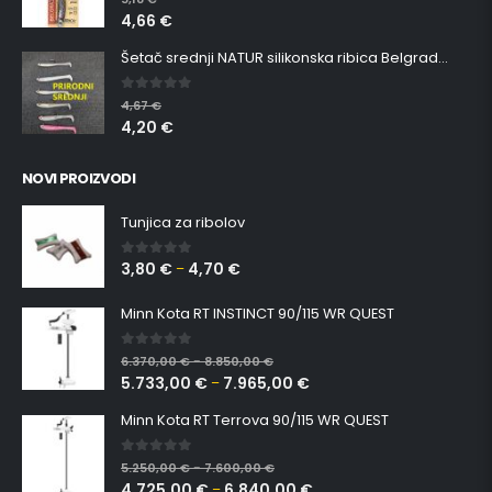
4,66
€
Šetač srednji NATUR silikonska ribica Belgrade Walker
0
out of 5
4,67
€
4,20
€
NOVI PROIZVODI
Tunjica za ribolov
3,80
€
4,70
€
0
out of 5
–
Minn Kota RT INSTINCT 90/115 WR QUEST
0
out of 5
6.370,00
€
8.850,00
€
–
5.733,00
€
7.965,00
€
–
Minn Kota RT Terrova 90/115 WR QUEST
0
out of 5
5.250,00
€
7.600,00
€
–
4.725,00
€
6.840,00
€
–