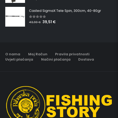
Casted SigmaX Tele Spin, 300cm, 40-80gr
39,51
€
5.00
out of 5
43,90
€
O nama
Moj Račun
Pravila privatnosti
Uvjeti plaćanja
Načini plaćanja
Dostava