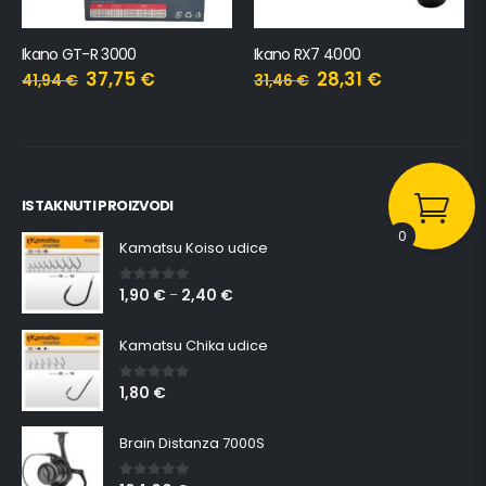
Ikano GT-R 3000
Ikano RX7 4000
37,75
€
28,31
€
41,94
€
31,46
€
ISTAKNUTI PROIZVODI
0
Kamatsu Koiso udice
1,90
€
2,40
€
0
out of 5
–
Kamatsu Chika udice
1,80
€
0
out of 5
Brain Distanza 7000S
0
out of 5