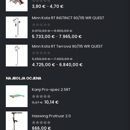
3,80
€
4,70
€
0
out of 5
–
Minn Kota RT INSTINCT 90/115 WR QUEST
0
out of 5
6.370,00
€
8.850,00
€
–
5.733,00
€
7.965,00
€
–
Minn Kota RT Terrova 90/115 WR QUEST
0
out of 5
5.250,00
€
7.600,00
€
–
4.725,00
€
6.840,00
€
–
NAJBOLJA OCJENA
Kanji Pro-spec 2.5RT
10,14
€
5.00
out of 5
11,27
€
Haswing Protruar 2.0
666,00
€
5.00
out of 5