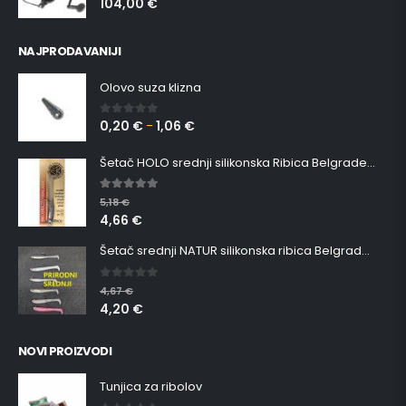
104,00
€
NAJPRODAVANIJI
Olovo suza klizna
0,20
€
1,06
€
0
out of 5
–
Šetač HOLO srednji silikonska Ribica Belgrade Walker
5.00
out of 5
5,18
€
4,66
€
Šetač srednji NATUR silikonska ribica Belgrade Walker
0
out of 5
4,67
€
4,20
€
NOVI PROIZVODI
Tunjica za ribolov