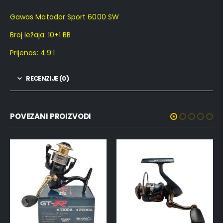
Gawas Matador Sport 6000 SW
Broj ležaja: 10+1 BB
Prijenos: 4.9:1
RECENZIJE (0)
POVEZANI PROIZVODI