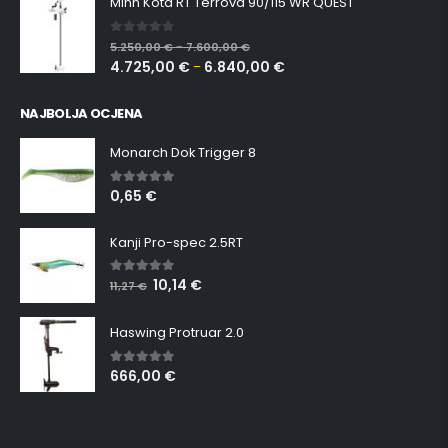
Minn Kota RT Terrova 90/115 WR QUEST
0
out of 5
5.250,00
€
7.600,00
€
–
4.725,00
€
6.840,00
€
–
NAJBOLJA OCJENA
Monarch Dok Trigger 8
0,65
€
5.00
out of 5
Kanji Pro-spec 2.5RT
10,14
€
5.00
out of 5
11,27
€
Haswing Protruar 2.0
666,00
€
5.00
out of 5