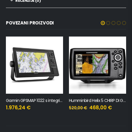
RECENZIJE (0)
POVEZANI PROIZVODI
Garmin GPSMAP 1022 s integriranom antenom 10”
Humminbird Helix 5 CHIRP DI GPS G3
1.976,24
€
468,00
€
520,00
€