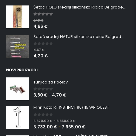
Šetač HOLO srednji silikonska Ribica Belgrade Walker
5.00
out of 5
5,18
€
4,66
€
Šetač srednji NATUR silikonska ribica Belgrade Walker
0
out of 5
4,67
€
4,20
€
NOVI PROIZVODI
Tunjica za ribolov
3,80
€
4,70
€
0
out of 5
–
Minn Kota RT INSTINCT 90/115 WR QUEST
0
out of 5
6.370,00
€
8.850,00
€
–
5.733,00
€
7.965,00
€
–