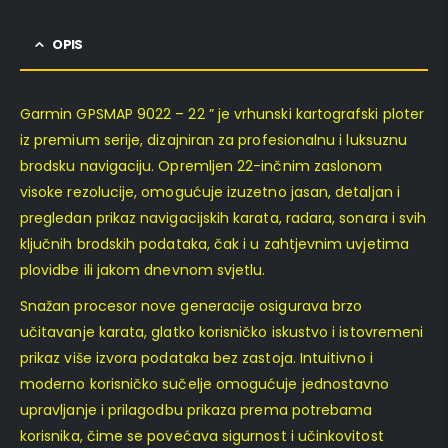
OPIS
Garmin GPSMAP 9022 – 22 ” je vrhunski kartografski ploter
iz premium serije, dizajniran za profesionalnu i luksuznu
brodsku navigaciju. Opremljen 22-inčnim zaslonom
visoke rezolucije, omogućuje izuzetno jasan, detaljan i
pregledan prikaz navigacijskih karata, radara, sonara i svih
ključnih brodskih podataka, čak i u zahtjevnim uvjetima
plovidbe ili jakom dnevnom svjetlu.
Snažan procesor nove generacije osigurava brzo
učitavanje karata, glatko korisničko iskustvo i istovremeni
prikaz više izvora podataka bez zastoja. Intuitivno i
moderno korisničko sučelje omogućuje jednostavno
upravljanje i prilagodbu prikaza prema potrebama
korisnika, čime se povećava sigurnost i učinkovitost