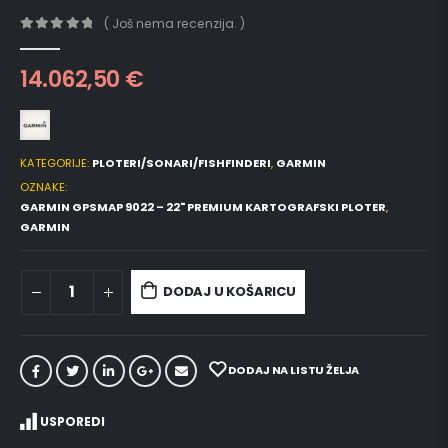
( Još nema recenzija. )
0
out of 5
14.062,50
€
KATEGORIJE:
PLOTERI/SONARI/FISHFINDERI
,
GARMIN
OZNAKE:
GARMIN GPSMAP 9022 – 22" PREMIUM KARTOGRAFSKI PLOTER
,
GARMIN
DODAJ U KOŠARICU
DODAJ NA LISTU ŽELJA
USPOREDI