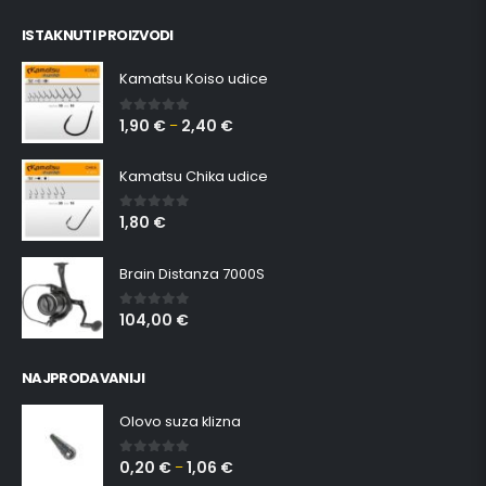
ISTAKNUTI PROIZVODI
Kamatsu Koiso udice
1,90
€
2,40
€
0
out of 5
–
Kamatsu Chika udice
1,80
€
0
out of 5
Brain Distanza 7000S
104,00
€
0
out of 5
NAJPRODAVANIJI
Olovo suza klizna
0,20
€
1,06
€
0
out of 5
–