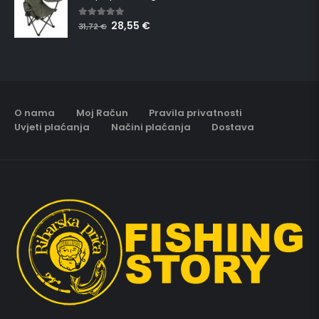
28,55
€
5.00
out of 5
31,72
€
O nama
Moj Račun
Pravila privatnosti
Uvjeti plaćanja
Načini plaćanja
Dostava