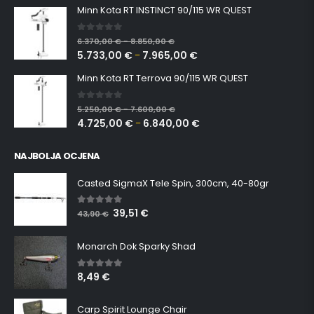
Minn Kota RT INSTINCT 90/115 WR QUEST
0
out of 5
6.370,00
€
8.850,00
€
–
5.733,00
€
7.965,00
€
–
Minn Kota RT Terrova 90/115 WR QUEST
0
out of 5
5.250,00
€
7.600,00
€
–
4.725,00
€
6.840,00
€
–
NAJBOLJA OCJENA
Casted SigmaX Tele Spin, 300cm, 40-80gr
39,51
€
5.00
out of 5
43,90
€
Monarch Dok Sparky Shad
8,49
€
5.00
out of 5
Carp Spirit Lounge Chair