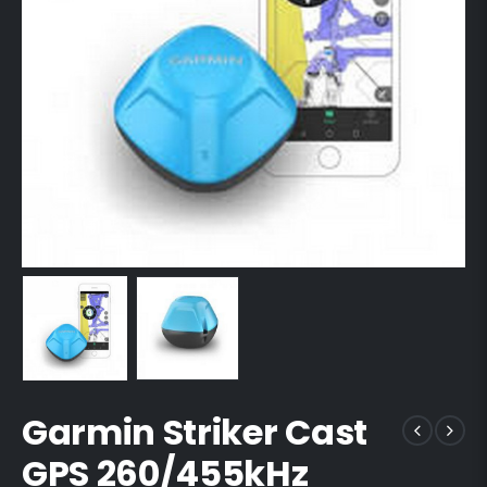
Garmin Striker Cast
GPS 260/455kHz