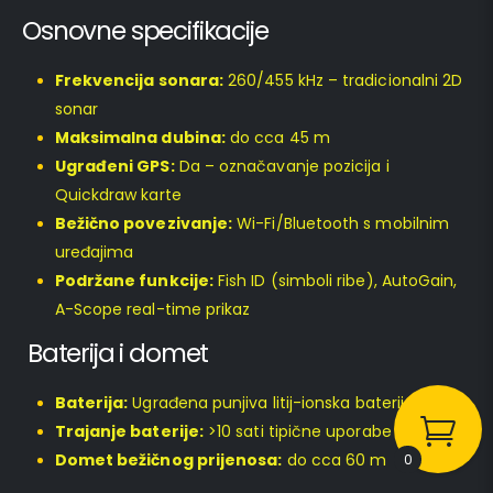
Osnovne specifikacije
Frekvencija sonara:
260/455 kHz – tradicionalni 2D
sonar
Maksimalna dubina:
do cca 45 m
Ugrađeni GPS:
Da – označavanje pozicija i
Quickdraw karte
Bežično povezivanje:
Wi-Fi/Bluetooth s mobilnim
uređajima
Podržane funkcije:
Fish ID (simboli ribe), AutoGain,
A-Scope real-time prikaz
Baterija i domet
Baterija:
Ugrađena punjiva litij-ionska baterija
Trajanje baterije:
>10 sati tipične uporabe
Domet bežičnog prijenosa:
do cca 60 m
0