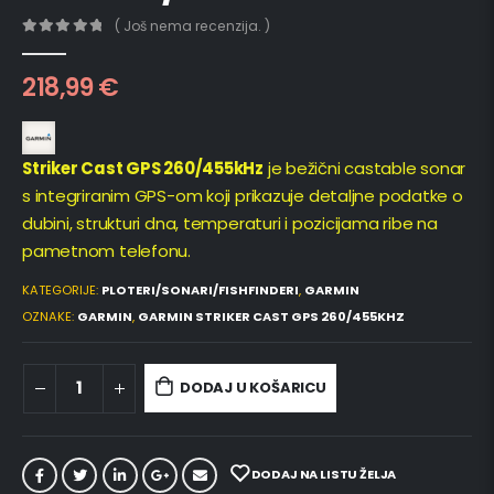
( Još nema recenzija. )
0
out of 5
218,99
€
Striker Cast GPS 260/455kHz
je bežični castable sonar
s integriranim GPS-om koji prikazuje detaljne podatke o
dubini, strukturi dna, temperaturi i pozicijama ribe na
pametnom telefonu.
KATEGORIJE:
PLOTERI/SONARI/FISHFINDERI
,
GARMIN
OZNAKE:
GARMIN
,
GARMIN STRIKER CAST GPS 260/455KHZ
DODAJ U KOŠARICU
DODAJ NA LISTU ŽELJA