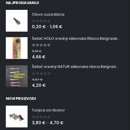
NAJPRODAVANIJI
Olovo suza klizna
0,20
€
1,06
€
0
out of 5
–
Šetač HOLO srednji silikonska Ribica Belgrade Walker
5.00
out of 5
5,18
€
4,66
€
Šetač srednji NATUR silikonska ribica Belgrade Walker
0
out of 5
4,67
€
4,20
€
NOVI PROIZVODI
Tunjica za ribolov
3,80
€
4,70
€
0
out of 5
–