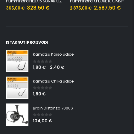
Humminbird HELIX 5 SONAR G2
Humminbird XPLORE 10 CMSI+
328,50
€
2.587,50
€
365,00
€
2.875,00
€
ISTAKNUTI PROIZVODI
Kamatsu Koiso udice
1,90
€
2,40
€
0
out of 5
–
Kamatsu Chika udice
1,80
€
0
out of 5
Brain Distanza 7000S
104,00
€
0
out of 5