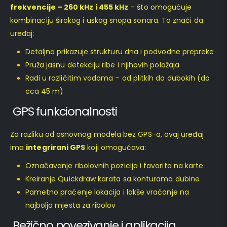
frekvencije – 260 kHz i 455 kHz
– što omogućuje
kombinaciju širokog i uskog snopa sonara. To znači da
uređaj:
Detaljno prikazuje strukturu dna i podvodne prepreke
Pruža jasnu detekciju ribe i njihovih položaja
Radi u različitim vodama – od plitkih do dubokih (do
cca 45 m)
GPS funkcionalnosti
Za razliku od osnovnog modela bez GPS-a, ovaj uređaj
ima
integrirani GPS
koji omogućava:
Označavanje ribolovnih pozicija i favorita na karte
Kreiranje Quickdraw karata sa konturama dubine
Pametno praćenje lokacija i lakše vraćanje na
najbolja mjesta za ribolov
Bežično povezivanje i aplikacija