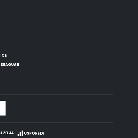
NICE
,
SEAGUAR
U ŽELJA
USPOREDI