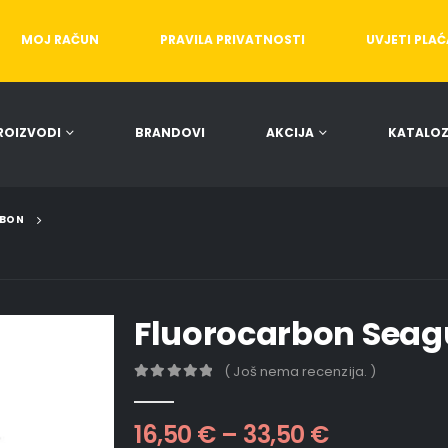
MOJ RAČUN
PRAVILA PRIVATNOSTI
UVJETI PLA
ROIZVODI
BRANDOVI
AKCIJA
KATALOZ
BON
Fluorocarbon Seagu
( Još nema recenzija. )
0
out of 5
16,50
€
–
33,50
€