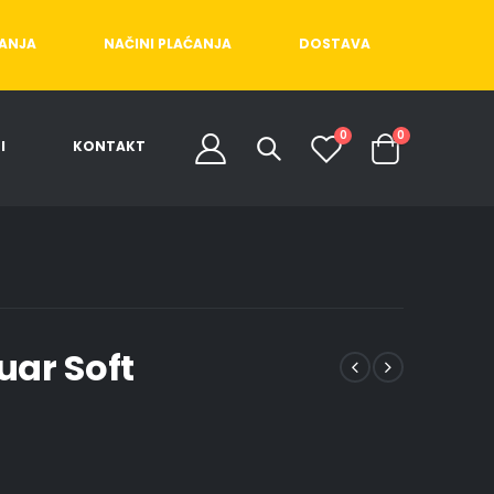
ĆANJA
NAČINI PLAĆANJA
DOSTAVA
0
0
I
KONTAKT
ar Soft