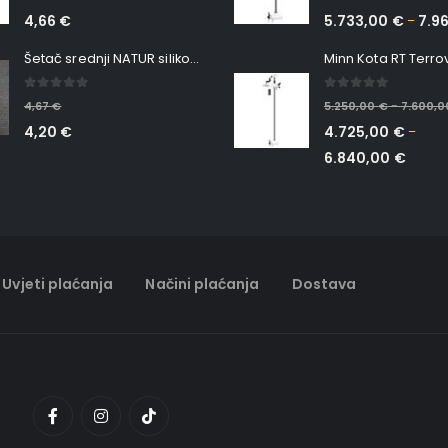
4,66
€
5.733,00
€
7.9
–
Šetač srednji NATUR silikonska ribica Belgrade Walker
0
out of 5
0
out of 5
4,67
€
5.250,00
€
7.600,
–
4,20
€
4.725,00
€
–
6.840,00
€
Uvjeti plaćanja
Načini plaćanja
Dostava