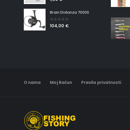
Brain Distanza 7000S
0
out of 5
104,00
€
O nama
Moj Račun
Pravila privatnosti