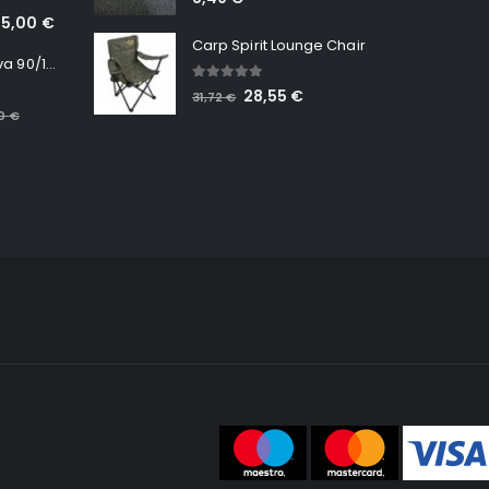
65,00
€
Carp Spirit Lounge Chair
Minn Kota RT Terrova 90/115 WR QUEST
5.00
out of 5
28,55
€
31,72
€
00
€