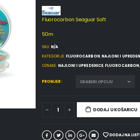
Fluorocarbon Seaguar Soft
50m
SKU:
N/A
KATEGORIJE:
FLUOROCARBON
,
NAJLONI I UPREDE
OZNAKE:
NAJLONI I UPREDENICE
,
FLUOROCARBON
PROMJER
DODAJ U KOŠARICU
DODAJ NA LIST