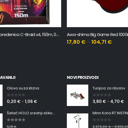
a Big Game Red 1000m
Trabucco Fc 403 Strong SW 50
–
104,71
€
10,49
€
–
23,50
€
AVANIJI
NOVI PROIZVODI
Olovo suza klizna
Tunjica za ribolov
0
out of 5
0
out of 5
0,20
€
1,06
€
3,80
€
4,70
€
–
–
Šetač HOLO srednji silikonska Ribica Belgrade Walker
5.00
out of 5
0
out of 5
5,18
€
6.370,00
€
8.850,
–