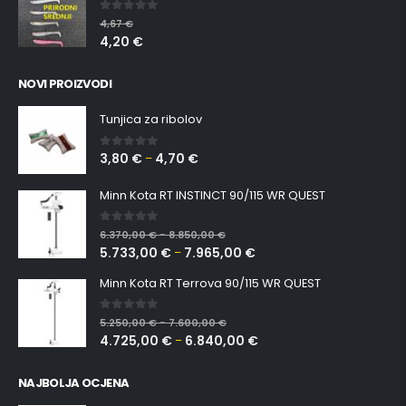
0
out of 5
4,67
€
4,20
€
NOVI PROIZVODI
Tunjica za ribolov
3,80
€
4,70
€
0
out of 5
–
Minn Kota RT INSTINCT 90/115 WR QUEST
0
out of 5
6.370,00
€
8.850,00
€
–
5.733,00
€
7.965,00
€
–
Minn Kota RT Terrova 90/115 WR QUEST
0
out of 5
5.250,00
€
7.600,00
€
–
4.725,00
€
6.840,00
€
–
NAJBOLJA OCJENA