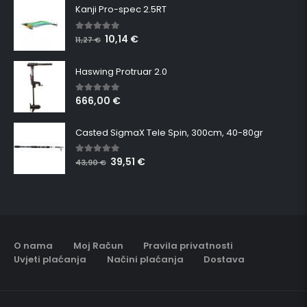
Kanji Pro-spec 2.5RT
10,14
€
5.00
out of 5
11,27
€
Haswing Protruar 2.0
666,00
€
5.00
out of 5
Casted SigmaX Tele Spin, 300cm, 40-80gr
39,51
€
5.00
out of 5
43,90
€
O nama
Moj Račun
Pravila privatnosti
Uvjeti plaćanja
Načini plaćanja
Dostava