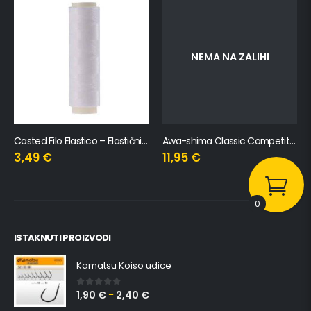
NEMA NA ZALIHI
Casted Filo Elastico – Elastični Fini Konac za Mamčenje 200m
Awa-shima Classic Competition 500m
3,49
€
11,95
€
0
ISTAKNUTI PROIZVODI
Kamatsu Koiso udice
1,90
€
2,40
€
0
out of 5
–