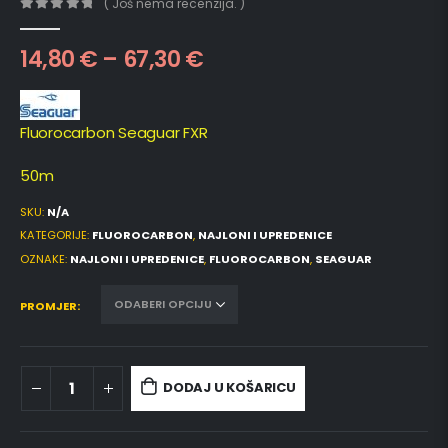
( Još nema recenzija. )
0
out of 5
14,80
€
–
67,30
€
Fluorocarbon Seaguar FXR
50m
SKU:
N/A
KATEGORIJE:
FLUOROCARBON
,
NAJLONI I UPREDENICE
OZNAKE:
NAJLONI I UPREDENICE
,
FLUOROCARBON
,
SEAGUAR
PROMJER
DODAJ U KOŠARICU