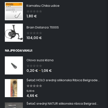
Kamatsu Chika udice
1,80
€
0
out of 5
Brain Distanza 7000S
104,00
€
0
out of 5
NAJPRODAVANIJI
Olovo suza klizna
0,20
€
1,06
€
0
out of 5
–
Šetač HOLO srednji silikonska Ribica Belgrade Walker
5.00
out of 5
5,18
€
4,66
€
Šetač srednji NATUR silikonska ribica Belgrade Walker