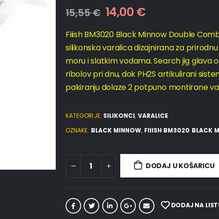
14,00
€
15,55
€
Fiiish BM3020 Black Minnow Double Comb
silikonska varalica dizajnirana za prirodnu 
moru i slatkim vodama. Search jig glava o
ribolov pri dnu, dok PH2S artikulirani sist
pakiranju dolaze 2 potpuno montirane va
KATEGORIJE:
SILIKONCI
,
VARALICE
OZNAKE:
BLACK MINNOW
,
FIIISH BM3020 BLACK
DODAJ U KOŠARICU
DODAJ NA LIST