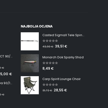
NAJBOLJA OCJENA
Casted SigmaX Tele Spin, 300cm, 40-80gr
5.00
out of 5
39,51
€
43,90
€
Minn Kota RT INSTINCT 90/115 WR QUEST
Monarch Dok Sparky Shad
5.00
out of 5
00
€
8,49
€
65,00
€
Carp Spirit Lounge Chair
Minn Kota RT Terrova 90/115 WR QUEST
5.00
out of 5
28,55
€
31,72
€
00
€