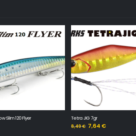
w Slim 120 Flyer
Tetra JIG 7gr
7,64
€
8,49
€