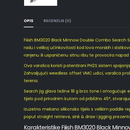
OPIS
RECENZIJE (0)
Fiiish BM3020 Black Minnow Double Combo Search SP
radu i velikoj učinkovitosti kod lova morskih i slatko
ranjenu ili uspaničenu sitnu ribu te provocira napad
Ova varalica koristi patentirani PH2S sistem spajanja 
Zahvaljujući weedless offset VMC udici, varalica pro
terena.
Search jig glava težine 18 g brzo tone i omogućuje ef
tijelo pod prirodnim kutom od približno 45°, stvarajući
Izuzetno mekano silikonsko tijelo s velikim paddle re
poput straight retrieve, sink & draw i jigging prezen
K
arakteristike
Fiiish BM3020 Black Minn