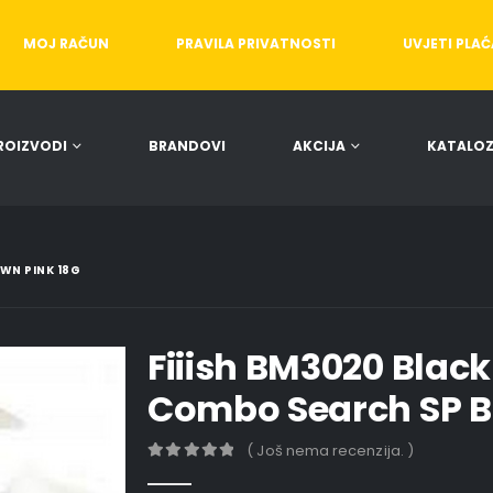
MOJ RAČUN
PRAVILA PRIVATNOSTI
UVJETI PLA
ROIZVODI
BRANDOVI
AKCIJA
KATALOZ
WN PINK 18G
Fiiish BM3020 Blac
Combo Search SP B
( Još nema recenzija. )
0
out of 5