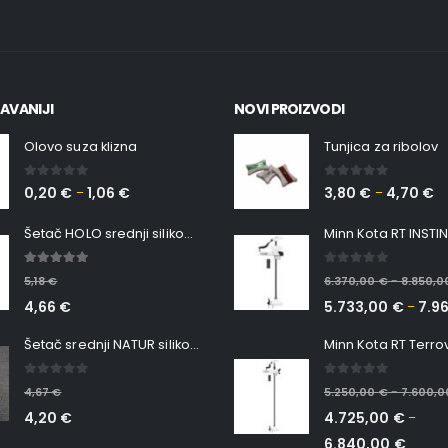
AVANIJI
NOVI PROIZVODI
Olovo suza klizna
Tunjica za ribolov
0
out of 5
0
out of 5
0,20
€
1,06
€
3,80
€
4,70
€
–
–
Šetač HOLO srednji silikonska Ribica Belgrade Walker
5.00
out of 5
0
out of 5
5,18
€
6.370,00
€
8.850,
–
4,66
€
5.733,00
€
7.9
–
Šetač srednji NATUR silikonska ribica Belgrade Walker
0
out of 5
0
out of 5
4,67
€
5.250,00
€
7.600,
–
4,20
€
4.725,00
€
–
6.840,00
€