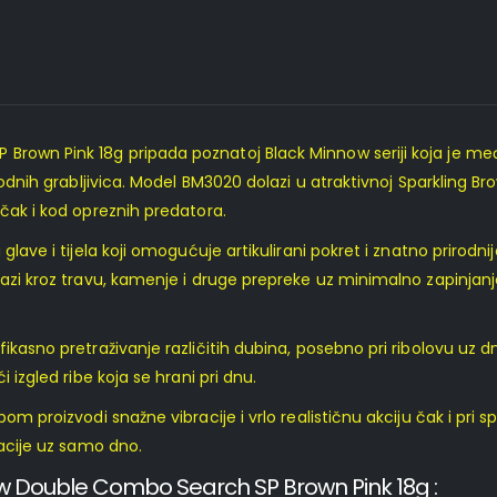
 Brown Pink 18g
pripada poznatoj Black Minnow seriji koja je m
vodnih grabljivica. Model BM3020 dolazi u atraktivnoj Sparkling Br
 čak i kod opreznih predatora.
glave i tijela koji omogućuje artikulirani pokret i znatno prirodni
lazi kroz travu, kamenje i druge prepreke uz minimalno zapinjanje
ikasno pretraživanje različitih dubina, posebno pri ribolovu uz dn
 izgled ribe koja se hrani pri dnu.
pom proizvodi snažne vibracije i vrlo realističnu akciju čak i pri
tacije uz samo dno.
ow Double Combo Search SP Brown Pink 18g :