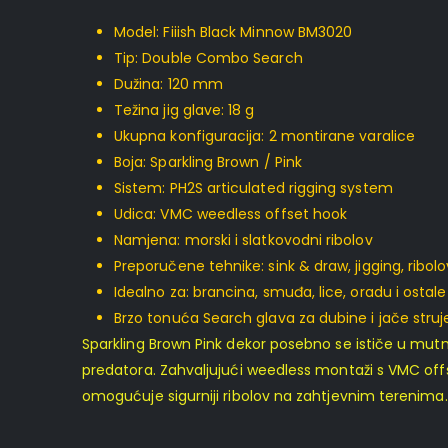
Model: Fiiish Black Minnow BM3020
Tip: Double Combo Search
Dužina: 120 mm
Težina jig glave: 18 g
Ukupna konfiguracija: 2 montirane varalice
Boja: Sparkling Brown / Pink
Sistem: PH2S articulated rigging system
Udica: VMC weedless offset hook
Namjena: morski i slatkovodni ribolov
Preporučene tehnike: sink & draw, jigging, ribolo
Idealno za: brancina, smuđa, lice, oradu i ostale 
Brzo tonuća Search glava za dubine i jače struj
Sparkling Brown Pink dekor posebno se ističe u mutnij
predatora. Zahvaljujući weedless montaži s VMC offs
omogućuje sigurniji ribolov na zahtjevnim terenima.