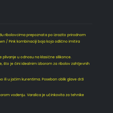
eđu ribolovcima prepoznata po izrazito prirodnom
own / Pink kombinaciji boja koja odlično imitira
je plivanje u odnosu na klasične silikonce.
, što je čini idealnim izborom za ribolov zahtjevnih
o ili u jačim kurentima. Poseban oblik glave drži
 sporom vođenju. Varalica je učinkovita za tehnike