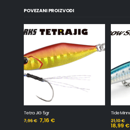
POVEZANI PROIZVODI
Tetra JIG 5gr
Tide Minno
7,16
€
7,96
€
21,10
€
18,99
€