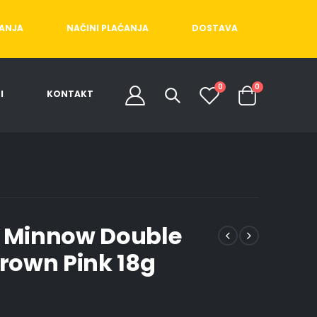
ĆANJA
NAČINI PLAĆANJA
DOSTAVA
0
0
I
KONTAKT
k Minnow Double
rown Pink 18g