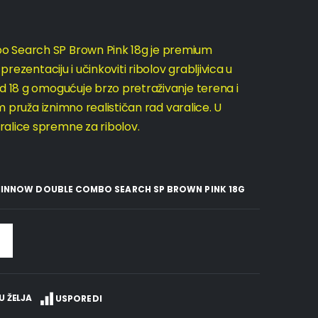
o Search SP Brown Pink 18g
je premium
prezentaciju i učinkoviti ribolov grabljivica u
d 18 g omogućuje brzo pretraživanje terena i
em pruža iznimno realističan rad varalice. U
ralice spremne za ribolov.
 MINNOW DOUBLE COMBO SEARCH SP BROWN PINK 18G
U ŽELJA
USPOREDI