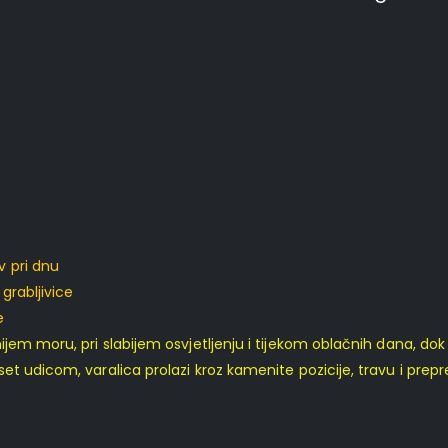
v pri dnu
grabljivice
e
em moru, pri slabijem osvjetljenju i tijekom oblačnih dana, dok r
et udicom, varalica prolazi kroz kamenite pozicije, travu i pre