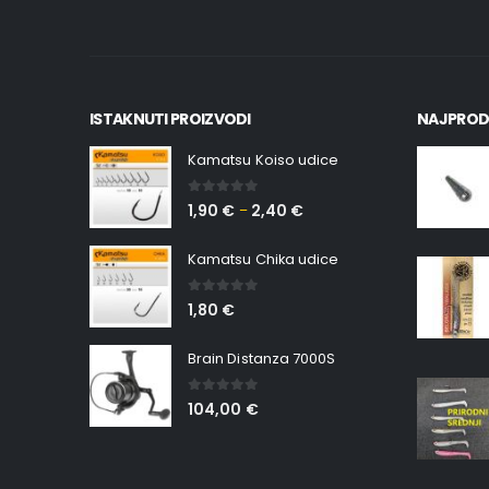
ISTAKNUTI PROIZVODI
NAJPROD
Kamatsu Koiso udice
0
out of 5
1,90
€
2,40
€
–
Kamatsu Chika udice
0
out of 5
1,80
€
Brain Distanza 7000S
0
out of 5
104,00
€