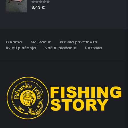
8,49
€
5.00
out of 5
O nama
Moj Račun
Pravila privatnosti
Uvjeti plaćanja
Načini plaćanja
Dostava