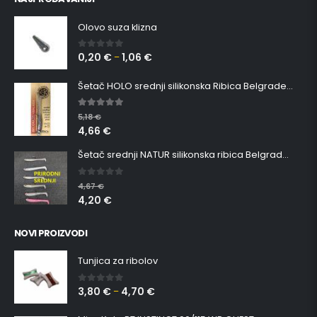
Olovo suza klizna
0,20
€
1,06
€
0
out of 5
–
Šetač HOLO srednji silikonska Ribica Belgrade Walker
5.00
out of 5
5,18
€
4,66
€
Šetač srednji NATUR silikonska ribica Belgrade Walker
0
out of 5
4,67
€
4,20
€
NOVI PROIZVODI
Tunjica za ribolov
3,80
€
4,70
€
0
out of 5
–