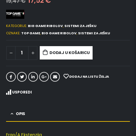
17,52
€
19,47
€
KATEGORIJE:
BIG GAME RIBOLOV
,
SISTEMI ZA JEŠKU
OZNAKE:
TOP GAME
,
BIG GAME RIBOLOV
,
SISTEMI ZA JEŠKU
DODAJ U KOŠARICU
DODAJ NA LISTU ŽELJA
USPOREDI
OPIS
Ergo/A Ekstenzija