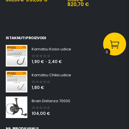
399,59
€
911,89
€
820,70
€
ISTAKNUTI PROIZVODI
Kamatsu Koiso udice
0
1,90
€
2,40
€
0
out of 5
–
Kamatsu Chika udice
1,80
€
0
out of 5
Brain Distanza 7000S
104,00
€
0
out of 5
NAJPRODAVANIJI