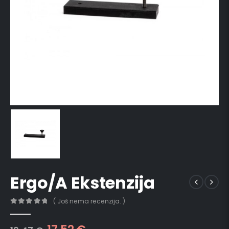
Ergo/A Ekstenzija
( Još nema recenzija. )
0
out of 5