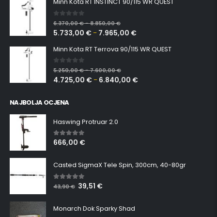
Minn Kota RT INSTINCT 90/115 WR QUEST
0
out of 5
6.370,00
€
8.850,00
€
–
5.733,00
€
7.965,00
€
–
Minn Kota RT Terrova 90/115 WR QUEST
0
out of 5
5.250,00
€
7.600,00
€
–
4.725,00
€
6.840,00
€
–
NAJBOLJA OCJENA
Haswing Protruar 2.0
666,00
€
5.00
out of 5
Casted SigmaX Tele Spin, 300cm, 40-80gr
39,51
€
5.00
out of 5
43,90
€
Monarch Dok Sparky Shad