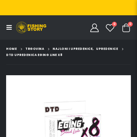
0
0
HOME
TRGOVINA
NAJLONI I UPREDENICE
,
UPREDENICE
DTD UPREDENICA EGING LINE X8