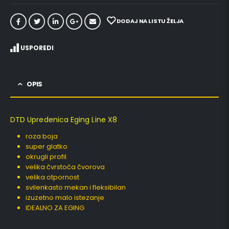
DODAJ NA LISTU ŽELJA
USPOREDI
OPIS
DTD Upredenica Eging Line X8
roza boja
super glatko
okrugli profil
velika čvrstoća čvorova
velika otpornost
svilenkasto mekan i fleksibilan
izuzetno malo istezanje
IDEALNO ZA EGING