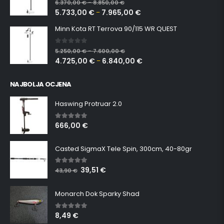
6.370,00
€
8.850,00
€
–
5.733,00
€
7.965,00
€
–
Minn Kota RT Terrova 90/115 WR QUEST
0
out of 5
5.250,00
€
7.600,00
€
–
4.725,00
€
6.840,00
€
–
NAJBOLJA OCJENA
Haswing Protruar 2.0
666,00
€
5.00
out of 5
Casted SigmaX Tele Spin, 300cm, 40-80gr
39,51
€
5.00
out of 5
43,90
€
Monarch Dok Sparky Shad
8,49
€
5.00
out of 5