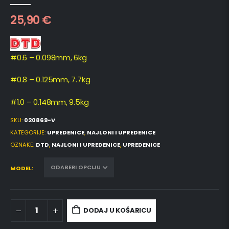
0
out of 5
25,90
€
#0.6 – 0.098mm, 6kg
#0.8 – 0.125mm, 7.7kg
#1.0 – 0.148mm, 9.5kg
SKU:
020869-V
KATEGORIJE:
UPREDENICE
,
NAJLONI I UPREDENICE
OZNAKE:
DTD
,
NAJLONI I UPREDENICE
,
UPREDENICE
MODEL
DODAJ U KOŠARICU