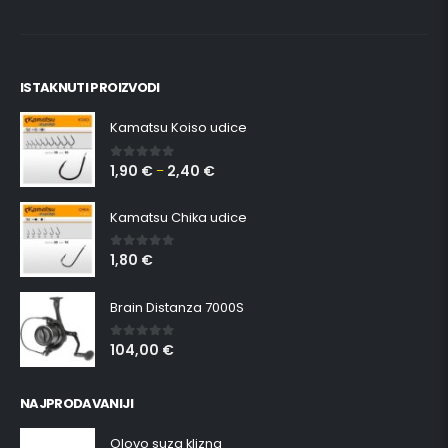
ISTAKNUTI PROIZVODI
Kamatsu Koiso udice
1,90
€
2,40
€
0
out of 5
–
Kamatsu Chika udice
1,80
€
0
out of 5
Brain Distanza 7000S
104,00
€
0
out of 5
NAJPRODAVANIJI
Olovo suza klizna