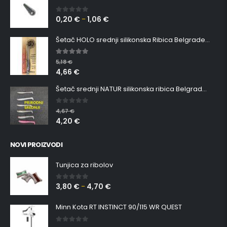
0,20
€
1,06
€
0
out of 5
–
Šetač HOLO srednji silikonska Ribica Belgrade Walker
5.00
out of 5
5,18
€
4,66
€
Šetač srednji NATUR silikonska ribica Belgrade Walker
0
out of 5
4,67
€
4,20
€
NOVI PROIZVODI
Tunjica za ribolov
3,80
€
4,70
€
0
out of 5
–
Minn Kota RT INSTINCT 90/115 WR QUEST
0
out of 5