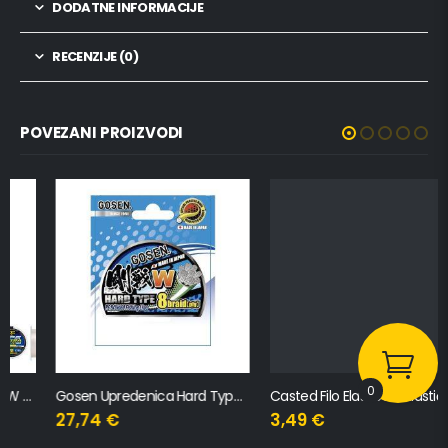
DODATNE INFORMACIJE
RECENZIJE (0)
POVEZANI PROIZVODI
0
Gosen Upredenica Hard Type 8 Niti – Zelena, #1, 20lb, 150m, 171mm
Casted Filo Elastico – Elastični Fini Konac za Mamčenje 200m
27,74
€
3,49
€