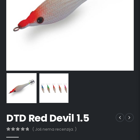
DTD Red Devil 1.5
( Još nema recenzija. )
0
out of 5