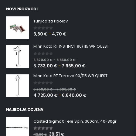
NOVI PROIZVODI
Tunjica za ribolov
3,80
€
4,70
€
0
out of 5
–
Minn Kota RT INSTINCT 90/115 WR QUEST
0
out of 5
6.370,00
€
8.850,00
€
–
5.733,00
€
7.965,00
€
–
Minn Kota RT Terrova 90/115 WR QUEST
0
out of 5
5.250,00
€
7.600,00
€
–
4.725,00
€
6.840,00
€
–
NAJBOLJA OCJENA
Casted SigmaX Tele Spin, 300cm, 40-80gr
39,51
€
5.00
out of 5
43,90
€