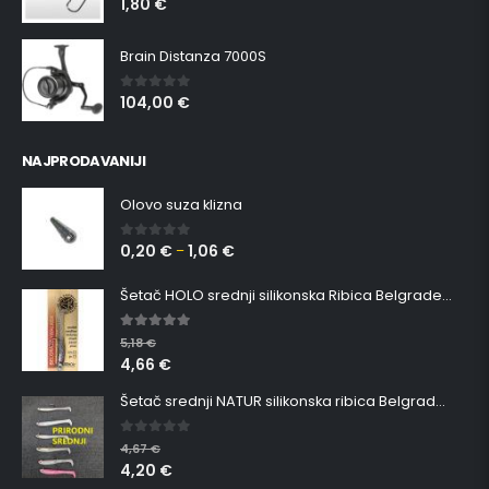
1,80
€
0
out of 5
Brain Distanza 7000S
104,00
€
0
out of 5
NAJPRODAVANIJI
Olovo suza klizna
0,20
€
1,06
€
0
out of 5
–
Šetač HOLO srednji silikonska Ribica Belgrade Walker
5.00
out of 5
5,18
€
4,66
€
Šetač srednji NATUR silikonska ribica Belgrade Walker
0
out of 5
4,67
€
4,20
€