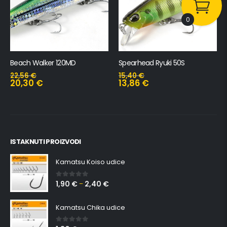
0
Beach Walker 120MD
Spearhead Ryuki 50S
22,56
€
15,40
€
20,30
€
13,86
€
ISTAKNUTI PROIZVODI
Kamatsu Koiso udice
1,90
€
2,40
€
0
out of 5
–
Kamatsu Chika udice