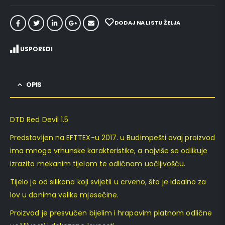
DODAJ NA LISTU ŽELJA
USPOREDI
OPIS
DTD Red Devil 1.5
Predstavljen na EFTTEX-u 2017. u Budimpešti ovaj proizvod
ima mnoge vrhunske karakteristike, a najviše se odlikuje
izrazito mekanim tijelom te odličnom uočljivošću.
Tijelo je od silikona koji svijetli u crveno, što je idealno za
lov u danima velike mjesečine.
Proizvod je presvučen bijelim i hrapavim platnom odlične