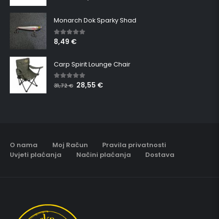
Monarch Dok Sparky Shad
8,49
€
5.00
out of 5
Carp Spirit Lounge Chair
28,55
€
5.00
out of 5
31,72
€
O nama
Moj Račun
Pravila privatnosti
Uvjeti plaćanja
Načini plaćanja
Dostava