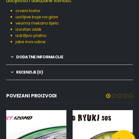
uočljivosti i dokazane lovnosti.
crveni fosfor
uočljive boje na glavi
veoma mekano tijelo
izvrstan oblik
izdržljivo platno
jake inox udice
DODATNE INFORMACIJE
RECENZIJE (0)
POVEZANI PROIZVODI