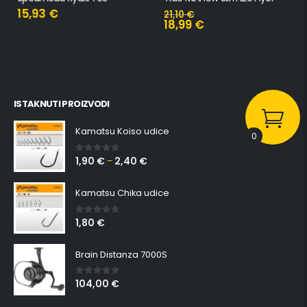
15,93
€
21,10
€
18,99
€
ISTAKNUTI PROIZVODI
Kamatsu Koiso udice
0
1,90
€
2,40
€
0
out of 5
–
Kamatsu Chika udice
1,80
€
0
out of 5
Brain Distanza 7000S
104,00
€
0
out of 5