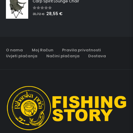
Carp Spirit Lounge Chair
28,55
€
5.00
out of 5
31,72
€
O nama
Moj Račun
Pravila privatnosti
Uvjeti plaćanja
Načini plaćanja
Dostava