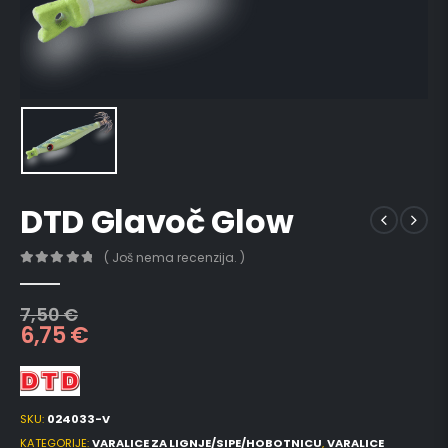
DTD Glavoč Glow
( Još nema recenzija. )
0
out of 5
7,50
€
6,75
€
SKU:
024033-V
KATEGORIJE:
VARALICE ZA LIGNJE/SIPE/HOBOTNICU
,
VARALICE