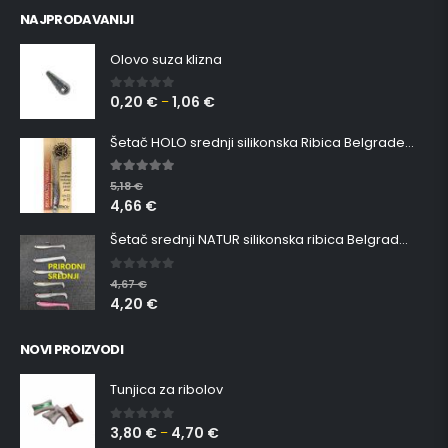
NAJPRODAVANIJI
Olovo suza klizna
0,20
€
1,06
€
0
out of 5
–
Šetač HOLO srednji silikonska Ribica Belgrade Walker
5.00
out of 5
5,18
€
4,66
€
Šetač srednji NATUR silikonska ribica Belgrade Walker
0
out of 5
4,67
€
4,20
€
NOVI PROIZVODI
Tunjica za ribolov
3,80
€
4,70
€
0
out of 5
–