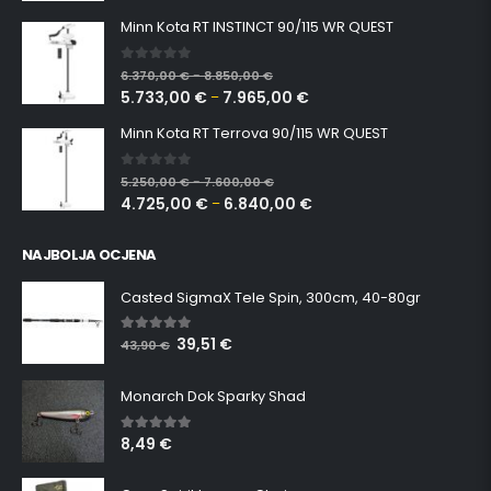
Minn Kota RT INSTINCT 90/115 WR QUEST
0
out of 5
6.370,00
€
8.850,00
€
–
5.733,00
€
7.965,00
€
–
Minn Kota RT Terrova 90/115 WR QUEST
0
out of 5
5.250,00
€
7.600,00
€
–
4.725,00
€
6.840,00
€
–
NAJBOLJA OCJENA
Casted SigmaX Tele Spin, 300cm, 40-80gr
39,51
€
5.00
out of 5
43,90
€
Monarch Dok Sparky Shad
8,49
€
5.00
out of 5