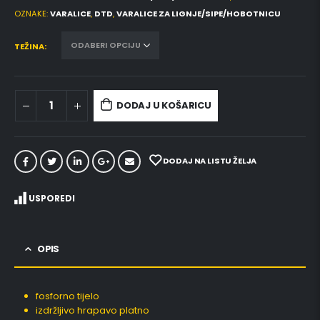
OZNAKE:
VARALICE
,
DTD
,
VARALICE ZA LIGNJE/SIPE/HOBOTNICU
TEŽINA
DODAJ U KOŠARICU
DODAJ NA LISTU ŽELJA
USPOREDI
OPIS
fosforno tijelo
izdržljivo hrapavo platno