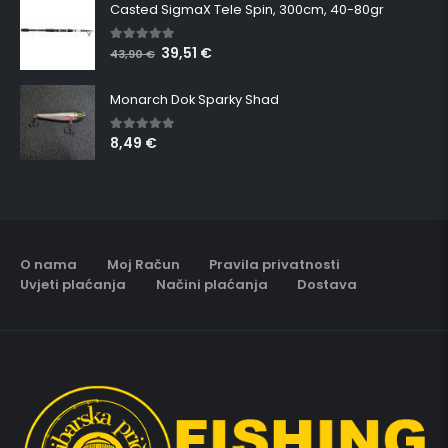
Casted SigmaX Tele Spin, 300cm, 40-80gr
39,51
€
5.00
out of 5
43,90
€
Monarch Dok Sparky Shad
8,49
€
5.00
out of 5
O nama
Moj Račun
Pravila privatnosti
Uvjeti plaćanja
Načini plaćanja
Dostava