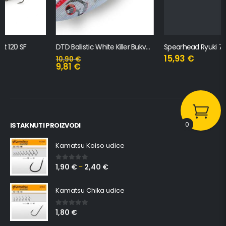
DTD Ballistic White Killer Bukva 3.0B
Spearhead Ryuki 70S
15,93
€
10,90
€
9,81
€
0
ISTAKNUTI PROIZVODI
Kamatsu Koiso udice
1,90
€
2,40
€
0
out of 5
–
Kamatsu Chika udice
1,80
€
0
out of 5