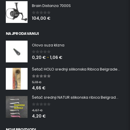
Brain Distanza 7000S
104,00
€
0
out of 5
NAJPRODAVANIJI
Olovo suza klizna
0,20
€
1,06
€
0
out of 5
–
Šetač HOLO srednji silikonska Ribica Belgrade Walker
5.00
out of 5
5,18
€
4,66
€
Šetač srednji NATUR silikonska ribica Belgrade Walker
0
out of 5
4,67
€
4,20
€
NOVI PROIZVODI