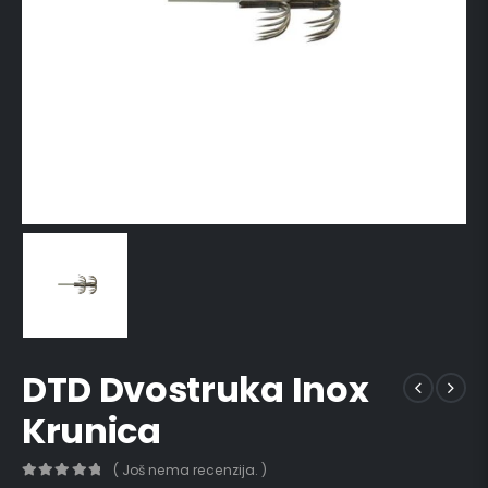
DTD Dvostruka Inox
Krunica
( Još nema recenzija. )