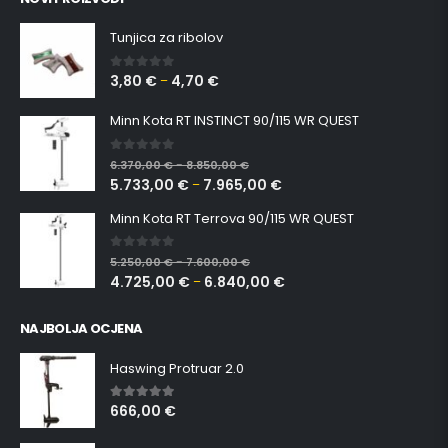
Tunjica za ribolov
3,80
€
4,70
€
0
out of 5
–
Minn Kota RT INSTINCT 90/115 WR QUEST
0
out of 5
6.370,00
€
8.850,00
€
–
5.733,00
€
7.965,00
€
–
Minn Kota RT Terrova 90/115 WR QUEST
0
out of 5
5.250,00
€
7.600,00
€
–
4.725,00
€
6.840,00
€
–
NAJBOLJA OCJENA
Haswing Protruar 2.0
666,00
€
5.00
out of 5