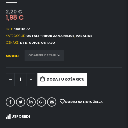
0
out of 5
2,20
€
1,98
€
SKU:
000110-V
KATEGORIJE:
OSTALI PRIBOR ZA VARALICE
,
VARALICE
OZNAKE:
DTD
,
UDICE
,
OSTALO
MODEL
DODAJ U KOŠARICU
DODAJ NA LISTU ŽELJA
USPOREDI