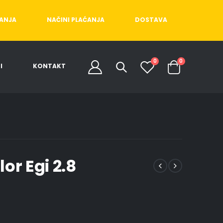
ĆANJA
NAČINI PLAĆANJA
DOSTAVA
0
0
I
KONTAKT
lor Egi 2.8