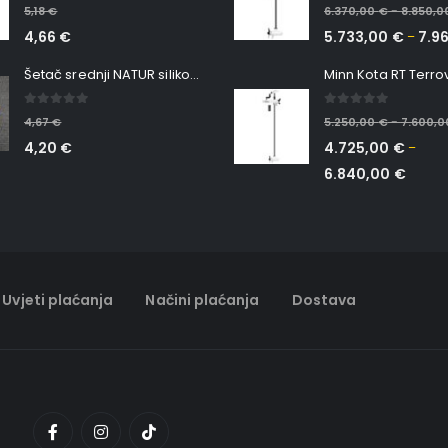
5.00
out of 5
0
out of 5
5,18
€
6.370,00
€
8.850,
–
4,66
€
5.733,00
€
7.9
–
Šetač srednji NATUR silikonska ribica Belgrade Walker
0
out of 5
0
out of 5
4,67
€
5.250,00
€
7.600,
–
4,20
€
4.725,00
€
–
6.840,00
€
Uvjeti plaćanja
Načini plaćanja
Dostava