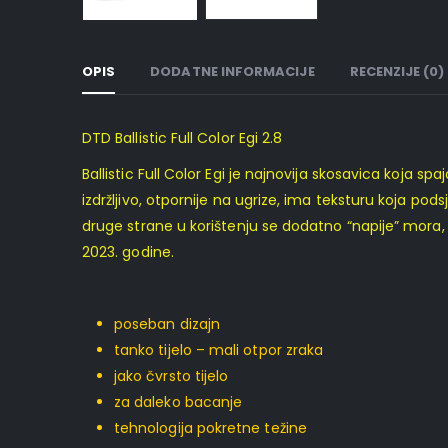
OPIS
DODATNE INFORMACIJE
RECENZIJE (0)
DTD Ballistic Full Color Egi 2.8
Ballistic Full Color Egi je najnovija skosavica koja spa
izdržljivo, otpornije na ugrize, ima teksturu koja pod
druge strane u korištenju se dodatno “napije” mora,
2023. godine.
poseban dizajn
tanko tijelo – mali otpor zraka
jako čvrsto tijelo
za daleko bacanje
tehnologija pokretne težine