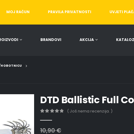
MOJ RAČUN
PRAVILA PRIVATNOSTI
UVJETI PLA
ROIZVODI
BRANDOVI
AKCIJA
KATALOZ
E/HOBOTNICU
DTD Ballistic Full Co
( Još nema recenzija. )
0
out of 5
10,90
€