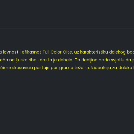
ja lovnost i efikasnot Full Color Oite, uz karakteristiku dalekog bac
sjeća na ljuske ribe i dosta je debelo. Ta debljina neda svjetlu d
 čime skosavica postaje par grama teža i još idealnija za dale