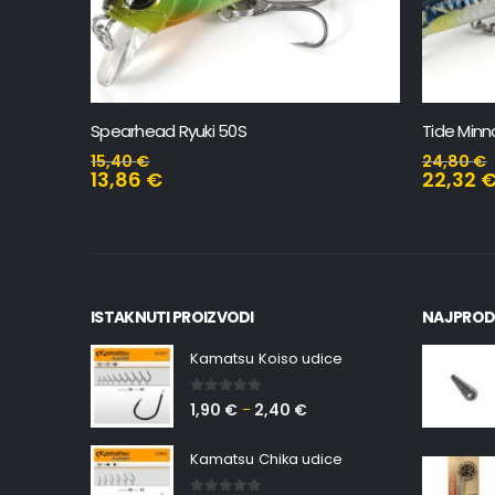
Spearhead Ryuki 50S
Tide Minn
15,40
€
24,80
€
13,86
€
22,32
ISTAKNUTI PROIZVODI
NAJPROD
Kamatsu Koiso udice
0
out of 5
1,90
€
2,40
€
–
Kamatsu Chika udice