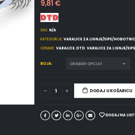
9,81
€
SKU:
N/A
KATEGORIJE:
VARALICE ZA LIGNJE/SIPE/HOBOTNI
OZNAKE:
VARALICE
,
DTD
,
VARALICE ZA LIGNJE/SI
BOJA
DODAJ U KOŠARICU
DODAJ NA LIST