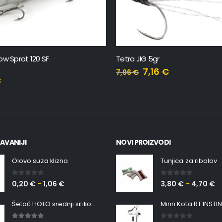
ow Sprat 120 SF
Tetra JIG 5gr
7,16
€
7,96
€
€
AVANIJI
NOVI PROIZVODI
Olovo suza klizna
Tunjica za ribolov
0
out of 5
0
out of 5
0,20
€
1,06
€
3,80
€
4,70
€
–
–
Šetač HOLO srednji silikonska Ribica Belgrade Walker