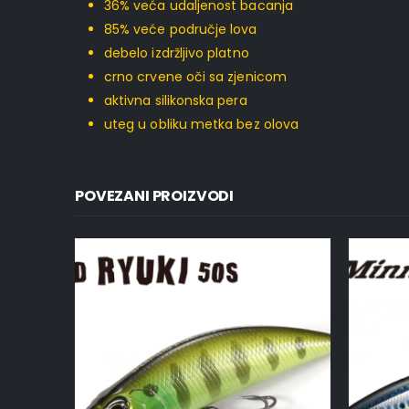
36% veća udaljenost bacanja
85% veće područje lova
debelo izdržljivo platno
crno crvene oči sa zjenicom
aktivna silikonska pera
uteg u obliku metka bez olova
POVEZANI PROIZVODI