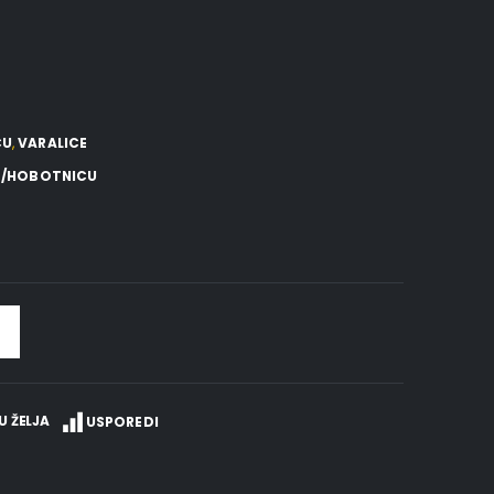
CU
,
VARALICE
PE/HOBOTNICU
U ŽELJA
USPOREDI