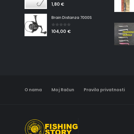
0
out of 5
1,80
€
Brain Distanza 7000S
0
out of 5
104,00
€
O nama
Moj Račun
Pravila privatnosti