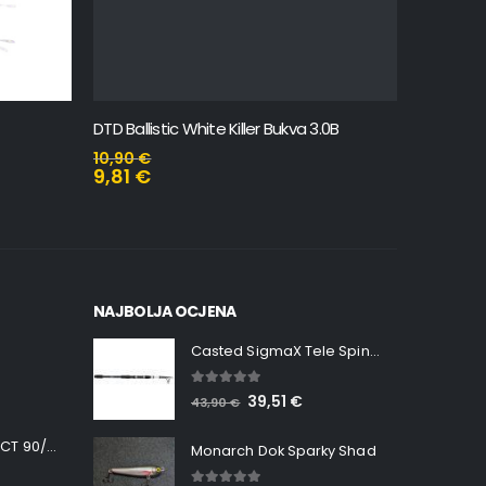
DTD Ballistic White Killer Bukva 3.0B
Spearhea
10,90
€
18,45
€
9,81
€
16,61
€
NAJBOLJA OCJENA
Casted SigmaX Tele Spin, 300cm, 40-80gr
5.00
out of 5
39,51
€
43,90
€
Minn Kota RT INSTINCT 90/115 WR QUEST
Monarch Dok Sparky Shad