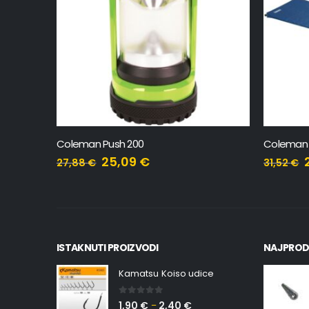
Coleman Push 200
Coleman 
25,09
€
27,88
€
31,52
€
ISTAKNUTI PROIZVODI
NAJPROD
Kamatsu Koiso udice
0
out of 5
1,90
€
2,40
€
–