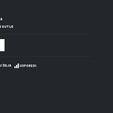
MA
 KUTIJE
U ŽELJA
USPOREDI