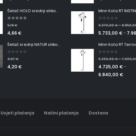
Šetač HOLO srednji silikonska Ribica Belgrade Walker
5.00
out of 5
0
out of 5
5,18
€
6.370,00
€
8.850,
–
4,66
€
5.733,00
€
7.9
–
Šetač srednji NATUR silikonska ribica Belgrade Walker
0
out of 5
0
out of 5
4,67
€
5.250,00
€
7.600,
–
4,20
€
4.725,00
€
–
6.840,00
€
Uvjeti plaćanja
Načini plaćanja
Dostava