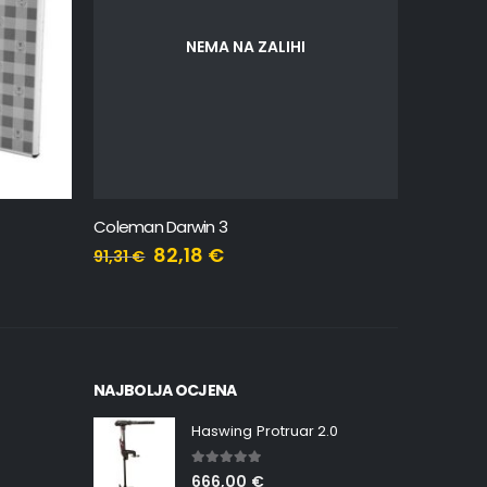
NEMA NA ZALIHI
Coleman Darwin 3
Campingaz
82,18
€
91,31
€
49,77
€
NAJBOLJA OCJENA
Haswing Protruar 2.0
5.00
out of 5
666,00
€