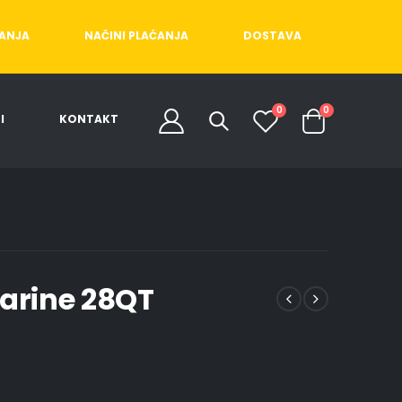
ĆANJA
NAČINI PLAĆANJA
DOSTAVA
0
0
I
KONTAKT
arine 28QT