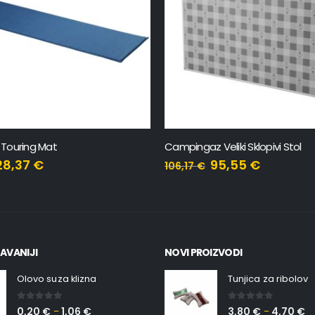
Touring Mat
Campingaz Veliki Sklopivi Stol
28,37
€
95,55
€
106,17
€
AVANIJI
NOVI PROIZVODI
Olovo suza klizna
Tunjica za ribolov
0
out of 5
0
out of 5
0,20
€
1,06
€
3,80
€
4,70
€
–
–