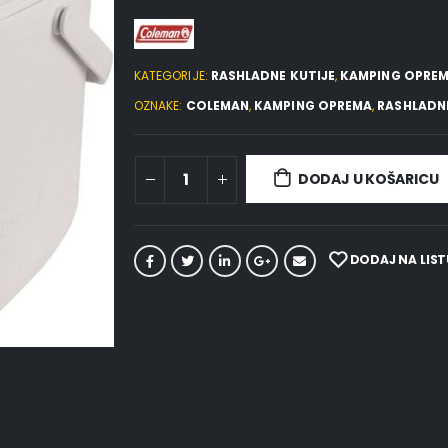
KATEGORIJE:
RASHLADNE KUTIJE
,
KAMPING OPRE
OZNAKE:
COLEMAN
,
KAMPING OPREMA
,
RASHLADNE
DODAJ U KOŠARICU
DODAJ NA LIST