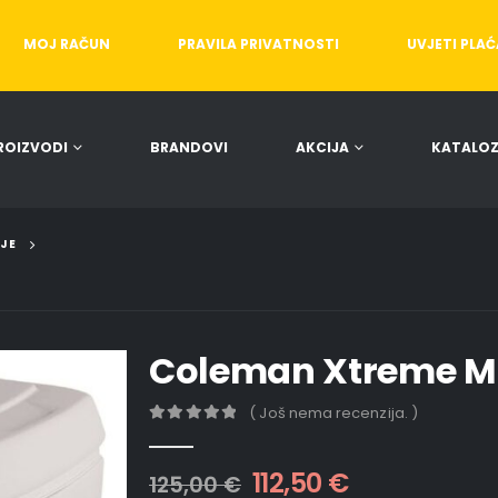
MOJ RAČUN
PRAVILA PRIVATNOSTI
UVJETI PLA
ROIZVODI
BRANDOVI
AKCIJA
KATALOZ
IJE
Coleman Xtreme M
( Još nema recenzija. )
0
out of 5
112,50
€
125,00
€