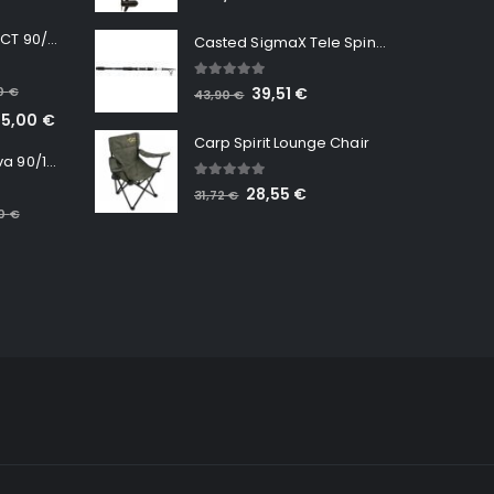
Minn Kota RT INSTINCT 90/115 WR QUEST
Casted SigmaX Tele Spin, 300cm, 40-80gr
5.00
out of 5
00
€
39,51
€
43,90
€
65,00
€
Carp Spirit Lounge Chair
Minn Kota RT Terrova 90/115 WR QUEST
5.00
out of 5
28,55
€
31,72
€
00
€