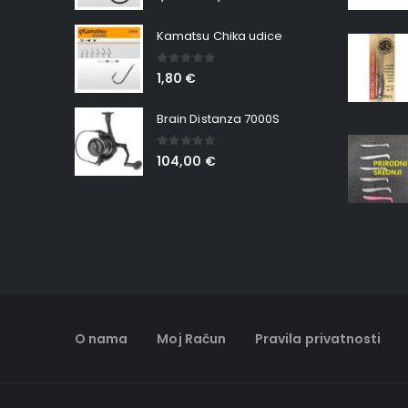
Kamatsu Chika udice
0
out of 5
1,80
€
Brain Distanza 7000S
0
out of 5
104,00
€
O nama
Moj Račun
Pravila privatnosti