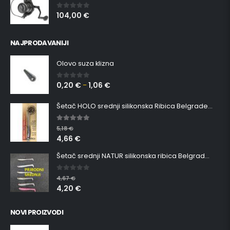
104,00
€
0
out of 5
NAJPRODAVANIJI
Olovo suza klizna
0,20
€
1,06
€
0
out of 5
–
Šetač HOLO srednji silikonska Ribica Belgrade Walker
5.00
out of 5
5,18
€
4,66
€
Šetač srednji NATUR silikonska ribica Belgrade Walker
0
out of 5
4,67
€
4,20
€
NOVI PROIZVODI