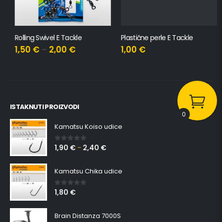
Rolling Swivel E Tackle
Plastične perle E Tackle
1,50
€
–
2,00
€
1,00
€
ISTAKNUTI PROIZVODI
0
Kamatsu Koiso udice
1,90
€
2,40
€
0
out of 5
–
Kamatsu Chika udice
1,80
€
0
out of 5
Brain Distanza 7000S