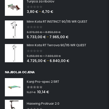
Tunjica za ribolov
3,80
€
4,70
€
0
out of 5
–
Minn Kota RT INSTINCT 90/115 WR QUEST
0
out of 5
6.370,00
€
8.850,00
€
–
5.733,00
€
7.965,00
€
–
Minn Kota RT Terrova 90/115 WR QUEST
0
out of 5
5.250,00
€
7.600,00
€
–
4.725,00
€
6.840,00
€
–
NAJBOLJA OCJENA
Kanji Pro-spec 2.5RT
10,14
€
5.00
out of 5
11,27
€
Haswing Protruar 2.0