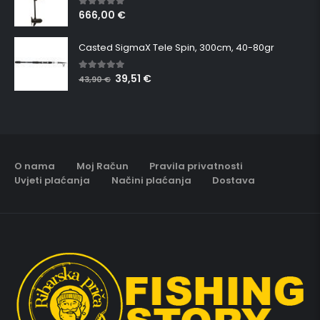
666,00
€
5.00
out of 5
Casted SigmaX Tele Spin, 300cm, 40-80gr
39,51
€
5.00
out of 5
43,90
€
O nama
Moj Račun
Pravila privatnosti
Uvjeti plaćanja
Načini plaćanja
Dostava