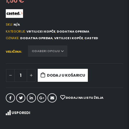
1,50
€
SKU:
N/A
KATEGORIJE:
VRTILICE I KOPČE
,
DODATNA OPREMA
OZNAKE:
DODATNA OPREMA
,
VRTILICE I KOPČE
,
CASTED
VELIČINA
DODAJ U KOŠARICU
DODAJ NA LISTU ŽELJA
USPOREDI