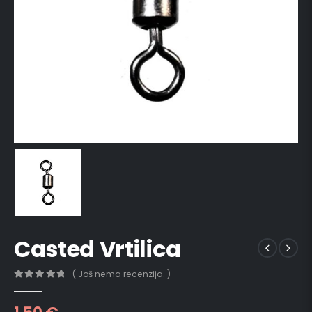
Casted Vrtilica
( Još nema recenzija. )
0
out of 5