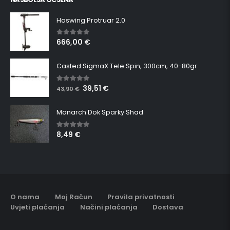
Haswing Protruar 2.0
666,00
€
5.00
out of 5
Casted SigmaX Tele Spin, 300cm, 40-80gr
39,51
€
5.00
out of 5
43,90
€
Monarch Dok Sparky Shad
8,49
€
5.00
out of 5
O nama
Moj Račun
Pravila privatnosti
Uvjeti plaćanja
Načini plaćanja
Dostava