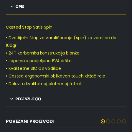
OPIS
Casted Štap Satis Spin
• Dvodijelni štap za varaličarenje (spin) za varalice do
100gr
• 24T karbonska konstrukcija blanka
• Japanska podjeljena EVA drška
• Kvalitetne SIC GS vodilice
• Casted ergonomski oblikovan touch držač role
• Dolazi u kvalitetnoj platnenoj futroli
RECENZIJE (0)
POVEZANI PROIZVODI