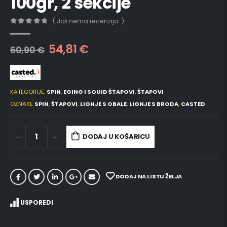
100gr, 2 sekcije
( Još nema recenzija. )
0
out of 5
54,81
€
60,90
€
KATEGORIJE:
SPIN
,
EGING I SQUID ŠTAPOVI
,
ŠTAPOVI
OZNAKE
SPIN
,
ŠTAPOVI
,
LIGNJE S OBALE
,
LIGNJE S BRODA
,
CASTED
DODAJ U KOŠARICU
DODAJ NA LISTU ŽELJA
USPOREDI