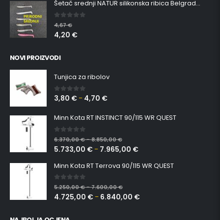
Šetač srednji NATUR silikonska ribica Belgrade Walker
0
out of 5
4,67
€
4,20
€
NOVI PROIZVODI
Tunjica za ribolov
3,80
€
4,70
€
0
out of 5
–
Minn Kota RT INSTINCT 90/115 WR QUEST
0
out of 5
6.370,00
€
8.850,00
€
–
5.733,00
€
7.965,00
€
–
Minn Kota RT Terrova 90/115 WR QUEST
0
out of 5
5.250,00
€
7.600,00
€
–
4.725,00
€
6.840,00
€
–
NAJBOLJA OCJENA