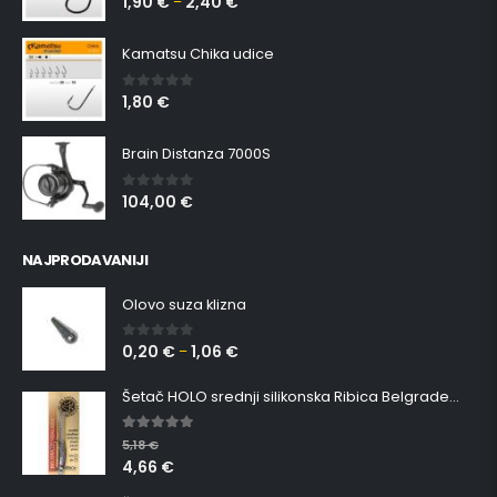
1,90
€
2,40
€
–
Kamatsu Chika udice
1,80
€
0
out of 5
Brain Distanza 7000S
104,00
€
0
out of 5
NAJPRODAVANIJI
Olovo suza klizna
0,20
€
1,06
€
0
out of 5
–
Šetač HOLO srednji silikonska Ribica Belgrade Walker
5.00
out of 5
5,18
€
4,66
€