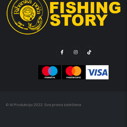
© AI Produkcija 2022. Sva prava zadržana.