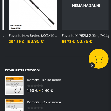
NEMA NA ZALIHI
Favorite New Skyline SKYA-702H, 2.13m, 15-45g
Favorite X1 762M, 2.29m, 7-24g
183,95
€
53,76
€
204,39
€
59,73
€
0
ISTAKNUTI PROIZVODI
Kamatsu Koiso udice
1,90
€
2,40
€
0
out of 5
–
Kamatsu Chika udice