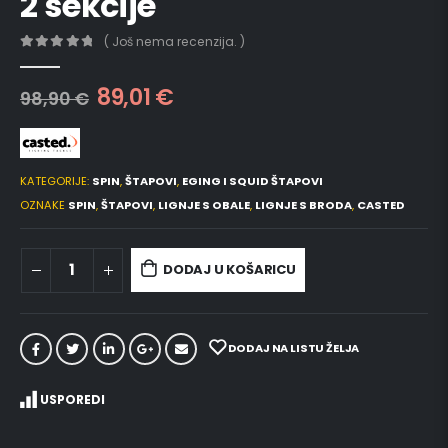
2 sekcije
( Još nema recenzija. )
0
out of 5
89,01
€
98,90
€
KATEGORIJE:
SPIN
,
ŠTAPOVI
,
EGING I SQUID ŠTAPOVI
OZNAKE
SPIN
,
ŠTAPOVI
,
LIGNJE S OBALE
,
LIGNJE S BRODA
,
CASTED
DODAJ U KOŠARICU
DODAJ NA LISTU ŽELJA
USPOREDI