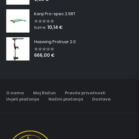
Kanji Pro-spec 2.5RT
10,14
€
5.00
out of 5
11,27
€
Haswing Protruar 2.0
666,00
€
5.00
out of 5
O nama
Moj Račun
Pravila privatnosti
Uvjeti plaćanja
Načini plaćanja
Dostava