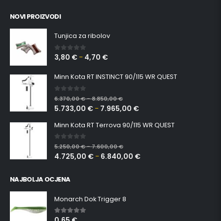
NOVI PROIZVODI
Tunjica za ribolov
3,80
€
4,70
€
0
out of 5
–
Minn Kota RT INSTINCT 90/115 WR QUEST
0
out of 5
6.370,00
€
8.850,00
€
–
5.733,00
€
7.965,00
€
–
Minn Kota RT Terrova 90/115 WR QUEST
0
out of 5
5.250,00
€
7.600,00
€
–
4.725,00
€
6.840,00
€
–
NAJBOLJA OCJENA
Monarch Dok Trigger 8
0,65
€
5.00
out of 5