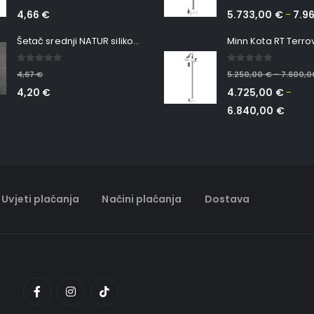
4,66
€
5.733,00
€
7.9
–
Šetač srednji NATUR silikonska ribica Belgrade Walker
0
out of 5
0
out of 5
4,67
€
5.250,00
€
7.600,
–
4,20
€
4.725,00
€
–
6.840,00
€
Uvjeti plaćanja
Načini plaćanja
Dostava