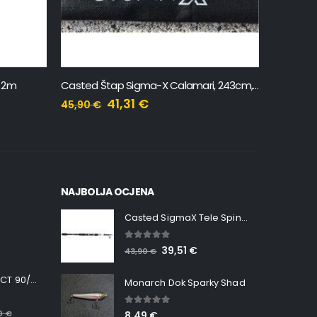
Casted Štap Sigma-X Calamari, 243cm, 2.5-4.0, 2 sekcije
Casted Podmetač Reket 70cm
11,41
€
12,90
€
NAJBOLJA OCJENA
Casted SigmaX Tele Spin, 300cm, 40-80gr
5.00
out of 5
39,51
€
43,90
€
Minn Kota RT INSTINCT 90/115 WR QUEST
Monarch Dok Sparky Shad
5.00
out of 5
00
€
8,49
€