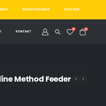
ĆANJA
NAČINI PLAĆANJA
DOSTAVA
0
0
I
KONTAKT
nline Method Feeder