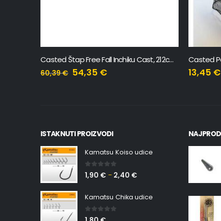
Casted Štap Free Fall Inchiku Cast, 212cm, 80-180gr, 2 sekcije
Casted Podmetač Glava Gumirana Mreža 45X50cm
Casted A
13,45
€
8,89
€
ISTAKNUTI PROIZVODI
NAJPROD
Kamatsu Koiso udice
0
out of 5
1,90
€
2,40
€
–
Kamatsu Chika udice
0
out of 5
1,80
€