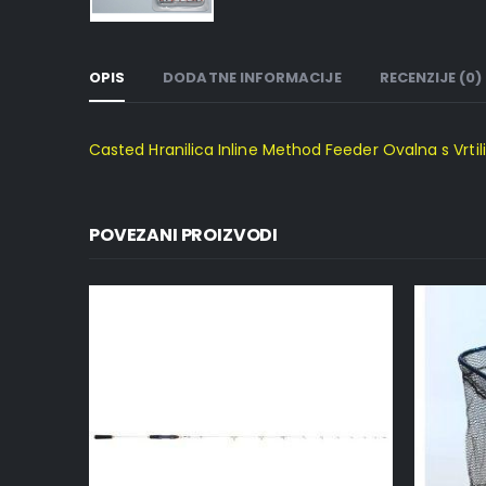
OPIS
DODATNE INFORMACIJE
RECENZIJE (0)
Casted Hranilica Inline Method Feeder Ovalna s Vrti
POVEZANI PROIZVODI