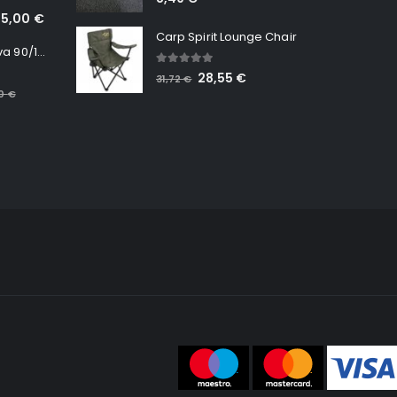
65,00
€
Carp Spirit Lounge Chair
Minn Kota RT Terrova 90/115 WR QUEST
5.00
out of 5
28,55
€
31,72
€
00
€