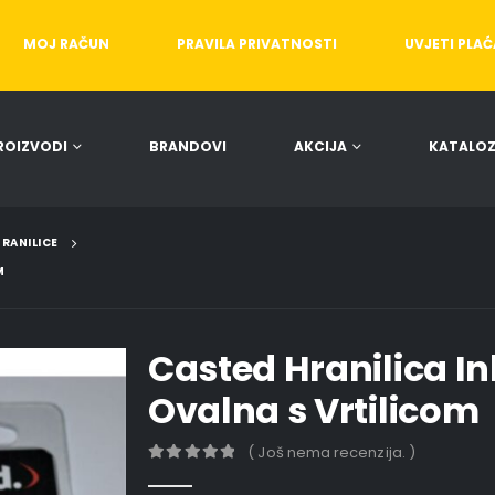
MOJ RAČUN
PRAVILA PRIVATNOSTI
UVJETI PLA
ROIZVODI
BRANDOVI
AKCIJA
KATALOZ
RANILICE
M
Casted Hranilica I
Ovalna s Vrtilicom
( Još nema recenzija. )
0
out of 5