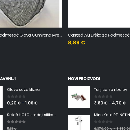
lu Drška za Podmetač 2m
41,31
€
45,90
€
AVANIJI
NOVI PROIZVODI
Olovo suza klizna
Tunjica za ribolov
0
out of 5
0
out of 5
0,20
€
1,06
€
3,80
€
4,70
€
–
–
Šetač HOLO srednji silikonska Ribica Belgrade Walker
5.00
out of 5
0
out of 5
5,18
€
6.370,00
€
8.850,
–