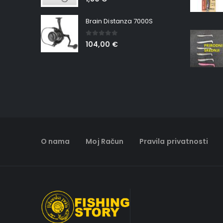
Brain Distanza 7000S
0
out of 5
104,00
€
O nama
Moj Račun
Pravila privatnosti