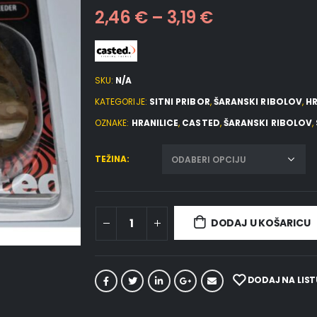
2,46
€
–
3,19
€
SKU:
N/A
KATEGORIJE:
SITNI PRIBOR
,
ŠARANSKI RIBOLOV
,
HR
OZNAKE:
HRANILICE
,
CASTED
,
ŠARANSKI RIBOLOV
,
TEŽINA
DODAJ U KOŠARICU
DODAJ NA LIST