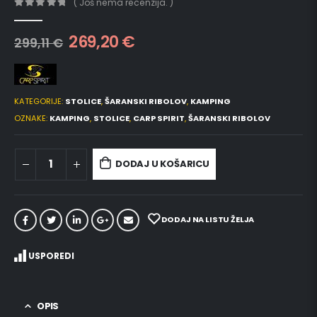
( Još nema recenzija. )
0
out of 5
269,20
€
299,11
€
KATEGORIJE:
STOLICE
,
ŠARANSKI RIBOLOV
,
KAMPING
OZNAKE:
KAMPING
,
STOLICE
,
CARP SPIRIT
,
ŠARANSKI RIBOLOV
DODAJ U KOŠARICU
DODAJ NA LISTU ŽELJA
USPOREDI
OPIS