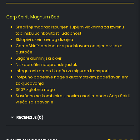
Carp Spirit Magnum Bed
Središnji madrac ispunjen šupljim vlaknima za izvrsnu
toplinsku učinkovitost i udobnost
Sklopivi okvir ravnog dizajna
CamoSkin™ perimetar s podstavom od pjene visoke
gustoće
Lagani aluminijski okvir
Niskoprofilni neoprenski jastuk
Integrirani remen i kopča za siguran transport
Potpuno podesive noge s automatskim podešavanjem
zaključavanja
360° zglobne noge
Savršeno se kombinira s novim asortimanom Carp Spirit
vreća za spavanje
RECENZIJE (0)