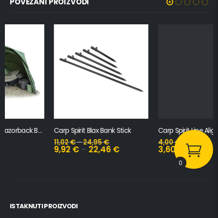
POVEZANI PROIZVODI
Carp Spirit Blax Bank Stick
Carp Spirit Line Aligner Weed Green
11,02
€
–
24,95
€
4,00
€
9,92
€
–
22,46
€
3,60
€
0
ISTAKNUTI PROIZVODI