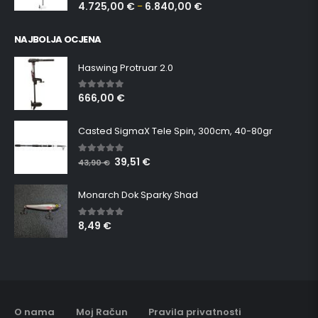
4.725,00
€
6.840,00
€
–
NAJBOLJA OCJENA
Haswing Protruar 2.0
666,00
€
5.00
out of 5
Casted SigmaX Tele Spin, 300cm, 40-80gr
39,51
€
5.00
out of 5
43,90
€
Monarch Dok Sparky Shad
8,49
€
5.00
out of 5
O nama
Moj Račun
Pravila privatnosti