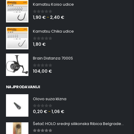
Kamatsu Koiso udice
1,90
€
2,40
€
0
out of 5
–
Kamatsu Chika udice
1,80
€
0
out of 5
Brain Distanza 7000S
104,00
€
0
out of 5
NAJPRODAVANIJI
Olovo suza klizna
0,20
€
1,06
€
0
out of 5
–
Šetač HOLO srednji silikonska Ribica Belgrade Walker