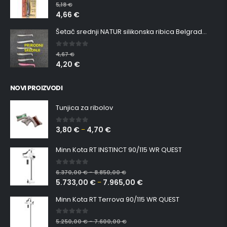
5.00
out of 5
5,18
€
4,66
€
Šetač srednji NATUR silikonska ribica Belgrade Walker
0
out of 5
4,67
€
4,20
€
NOVI PROIZVODI
Tunjica za ribolov
3,80
€
4,70
€
0
out of 5
–
Minn Kota RT INSTINCT 90/115 WR QUEST
0
out of 5
6.370,00
€
8.850,00
€
–
5.733,00
€
7.965,00
€
–
Minn Kota RT Terrova 90/115 WR QUEST
0
out of 5
5.250,00
€
7.600,00
€
–