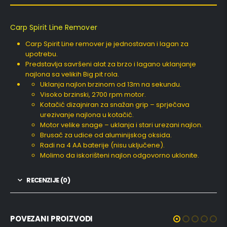
Carp Spirit Line Remover
Carp Spirit Line remover je jednostavan i lagan za
upotrebu.
Predstavlja savršeni alat za brzo i lagano uklanjanje
najlona sa velikih Big pit rola.
Uklanja najlon brzinom od 13m na sekundu.
Visoko brzinski, 2700 rpm motor.
Kotačić dizajniran za snažan grip – sprječava
urezivanje najlona u kotačić.
Motor velike snage – uklanja i stari urezani najlon.
Brusač za udice od aluminijskog oksida.
Radi na 4 AA baterije (nisu uključene).
Molimo da iskorišteni najlon odgovorno uklonite.
RECENZIJE (0)
POVEZANI PROIZVODI