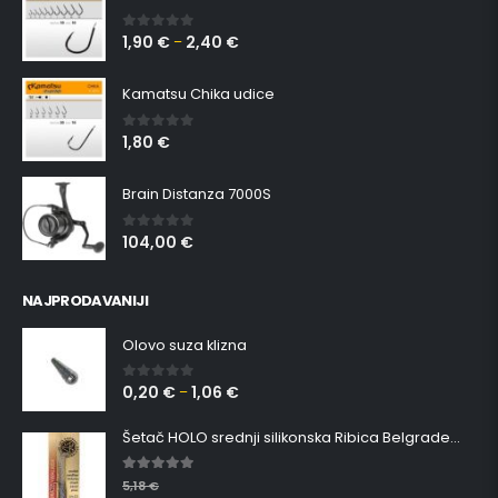
1,90
€
2,40
€
0
out of 5
–
Kamatsu Chika udice
1,80
€
0
out of 5
Brain Distanza 7000S
104,00
€
0
out of 5
NAJPRODAVANIJI
Olovo suza klizna
0,20
€
1,06
€
0
out of 5
–
Šetač HOLO srednji silikonska Ribica Belgrade Walker
5.00
out of 5
5,18
€