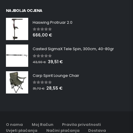
NAJBOLJA OCJENA
Haswing Protruar 2.0
666,00
€
5.00
out of 5
Casted SigmaX Tele Spin, 300cm, 40-80gr
39,51
€
5.00
out of 5
43,90
€
Carp Spirit Lounge Chair
28,55
€
5.00
out of 5
31,72
€
O nama
Moj Račun
Pravila privatnosti
Uvjeti plaćanja
Načini plaćanja
Dostava