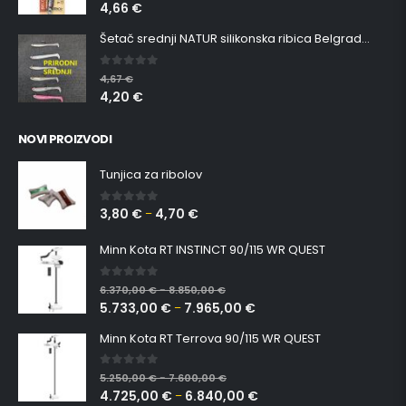
4,66
€
Šetač srednji NATUR silikonska ribica Belgrade Walker
0
out of 5
4,67
€
4,20
€
NOVI PROIZVODI
Tunjica za ribolov
3,80
€
4,70
€
0
out of 5
–
Minn Kota RT INSTINCT 90/115 WR QUEST
0
out of 5
6.370,00
€
8.850,00
€
–
5.733,00
€
7.965,00
€
–
Minn Kota RT Terrova 90/115 WR QUEST
0
out of 5
5.250,00
€
7.600,00
€
–
4.725,00
€
6.840,00
€
–