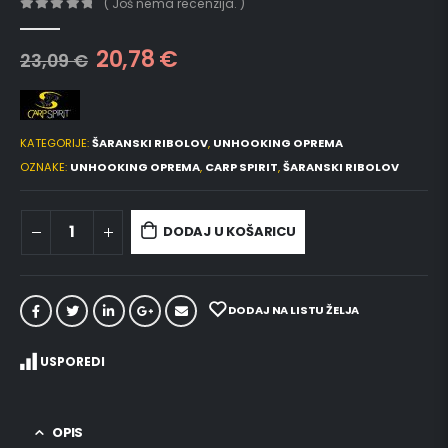
( Još nema recenzija. )
0
out of 5
20,78
€
23,09
€
KATEGORIJE:
ŠARANSKI RIBOLOV
,
UNHOOKING OPREMA
OZNAKE:
UNHOOKING OPREMA
,
CARP SPIRIT
,
ŠARANSKI RIBOLOV
DODAJ U KOŠARICU
DODAJ NA LISTU ŽELJA
USPOREDI
OPIS