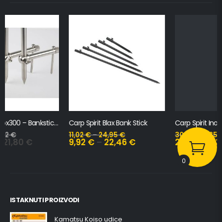
Carp Spirit Blax Bank Stick
Carp Spirit Inox300 Qr Bora Point Bank Stick
11,02
€
–
24,95
€
30,25
€
–
35,03
€
9,92
€
–
22,46
€
27,23
€
–
31,53
€
0
ISTAKNUTI PROIZVODI
Kamatsu Koiso udice