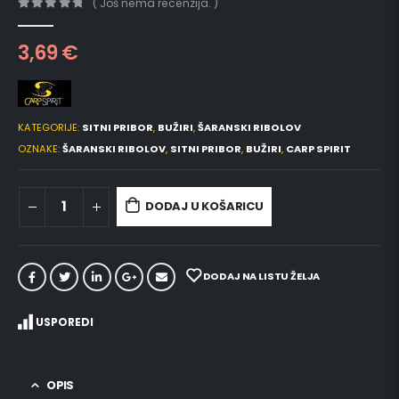
( Još nema recenzija. )
0
out of 5
3,69
€
KATEGORIJE:
SITNI PRIBOR
,
BUŽIRI
,
ŠARANSKI RIBOLOV
OZNAKE:
ŠARANSKI RIBOLOV
,
SITNI PRIBOR
,
BUŽIRI
,
CARP SPIRIT
DODAJ U KOŠARICU
DODAJ NA LISTU ŽELJA
USPOREDI
OPIS