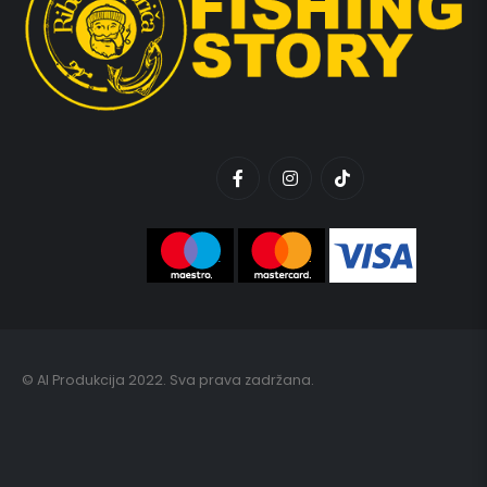
© AI Produkcija 2022. Sva prava zadržana.