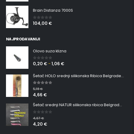
Brain Distanza 7000S
104,00
€
0
out of 5
NAJPRODAVANIJI
Olovo suza klizna
0,20
€
1,06
€
0
out of 5
–
Šetač HOLO srednji silikonska Ribica Belgrade Walker
5.00
out of 5
5,18
€
4,66
€
Šetač srednji NATUR silikonska ribica Belgrade Walker
0
out of 5
4,67
€
4,20
€
NOVI PROIZVODI