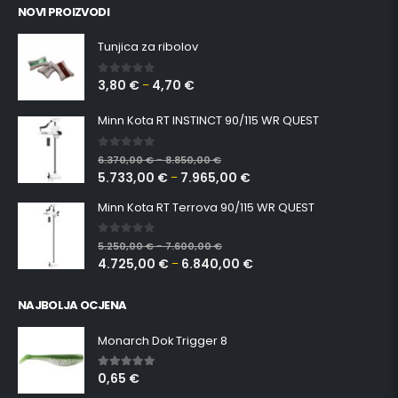
Tunjica za ribolov
3,80
€
4,70
€
0
out of 5
–
Minn Kota RT INSTINCT 90/115 WR QUEST
0
out of 5
6.370,00
€
8.850,00
€
–
5.733,00
€
7.965,00
€
–
Minn Kota RT Terrova 90/115 WR QUEST
0
out of 5
5.250,00
€
7.600,00
€
–
4.725,00
€
6.840,00
€
–
NAJBOLJA OCJENA
Monarch Dok Trigger 8
0,65
€
5.00
out of 5