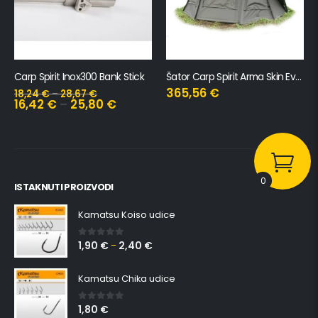
Šator Carp Spirit Arma Skin Everest 1 Man
Šator Carp Spirit Arma Skin Speed-R
365,56
€
410,20
€
ISTAKNUTI PROIZVODI
0
Kamatsu Koiso udice
1,90
€
2,40
€
0
out of 5
–
Kamatsu Chika udice
1,80
€
0
out of 5