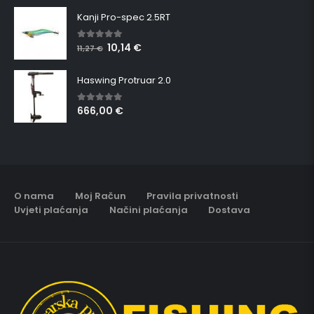
Kanji Pro-spec 2.5RT
10,14
€
5.00
out of 5
11,27
€
Haswing Protruar 2.0
666,00
€
5.00
out of 5
O nama
Moj Račun
Pravila privatnosti
Uvjeti plaćanja
Načini plaćanja
Dostava